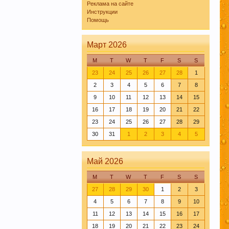
Реклама на сайте
Инструкции
Помощь
Март 2026
 чате этот
йти ответ на
M
T
W
T
F
S
S
23
24
25
26
27
28
1
2
3
4
5
6
7
8
9
10
11
12
13
14
15
вними датами,
16
17
18
19
20
21
22
эти пивовары в
23
24
25
26
27
28
29
ак информацию,
30
31
1
2
3
4
5
вые слова.
Май 2026
ва. Просьба к
M
T
W
T
F
S
S
а внизу
27
28
29
30
1
2
3
4
5
6
7
8
9
10
нформационной
11
12
13
14
15
16
17
18
19
20
21
22
23
24