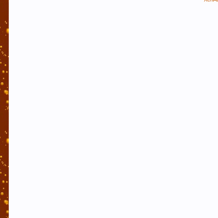
профилактики
В случае, если Вы не знаете в какую тему форума
момент, Вам будут предложены подходящие разде
него, если такой вопрос уже поднимался на обсу
Уважаемые пивовары, при прочтении информаци
просьба не принимать советы, как четкую инструк
дальнейшем осознав неверность таких методов де
как повествование о чужом опыте, и в случае н
Уважаемы пивовары и модераторы форума! При с
Данная функция позволяет новичкам форума быс
модераторам форума, так же помочь и по возмо
страницы. Спасибо! С уважением, администраци
УБЕДИТЕЛЬНАЯ ПРОСЬБА!!! Покинуть личные пер
ценности! СПАСИБО