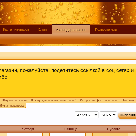
пользоваться данным сайтом, Вы соглашаетесь на испо
Карта пивоваров
Блоги
Пользователи
Календарь варок
пиво у вас сейчас готовится, так легче дать четкий ответ
агазин, пожалуйста, поделитесь ссылкой в соц сетях и 
ибо!
Общение не в тему
Почему мужчины так любят пиво?!
Интересные факты про пиво.
Пиво и ви
еносить в
чат
.
Личная переписка
Четверг
Пятница
Суббота
офамин, отвечающий за чувство удовлетворения. При э