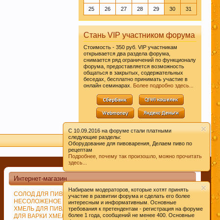
25
26
27
28
29
30
31
Стань VIP участником форума
льзование нами
Стоимость - 350 руб. VIP участникам
открывается два раздела форума,
снимается ряд ограничений по функционалу
форума, предоставляется возможность
общаться в закрытых, содержательных
беседах, бесплатно принимать участие в
онлайн семинарах.
Более подробно здесь...
C 10.09.2016 на форуме стали платными
следующие разделы:
Оборудование для пивоварения, Делаем пиво по
рецептам
Подробнее, почему так произошло, можно прочитать
здесь...
Интернет-магазин
Набираем модераторов, которые хотят принять
СОЛОД ДЛЯ ПИВОВАРЕНИЯ
ДРОЖЖИ ПИВОВАРЕННЫЕ
участие в развитии форума и сделать его более
НЕСОЛОЖЕНОЕ СЫРЬЁ
СПЕЦИИ
интересным и информативным. Основные
ХМЕЛЬ ДЛЯ ПИВА
ИЗМЕЛЬЧЕНИЕ СОЛОДА
требования к претендентам - регистрация на форуме
более 1 года, сообщений не менее 400. Основные
ДЛЯ ВАРКИ ХМЕЛЯ
ВАРКА СУСЛА