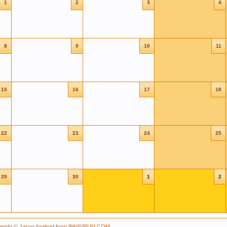
1
2
3
4
симо от того, любит ли мужчина напитки этой марки, и 
8
9
10
11
из хмеля и солода, из которых оно состоит. Эти антиок
15
16
17
18
 поддерживать здоровую кожу, нужный мышечный тонус,
 системы.
22
23
24
25
 старение человека и способствует развитию онкозабо
29
30
1
2
 сердечно-сосудистых заболеваниях и служить средств
tendo
© Jason Axelrod from
8WAYRUN.COM