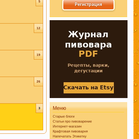
5
Регистрация
даже при
12
сиданты
19
 борется с
26
леваний. Пиво
Меню
3
Старые блоги
Статьи про пивоварение
Интернет-магазин
Крафтовая пивоварня
ом их
Напечатать Этикетку