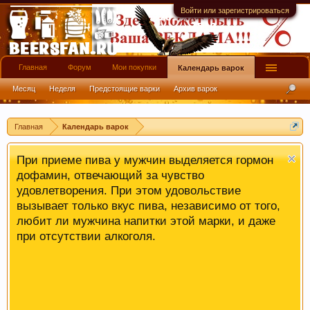
Войти или зарегистрироваться
Главная
Форум
Мои покупки
Календарь варок
Месяц
Неделя
Предстоящие варки
Архив варок
Главная
Календарь варок
При приеме пива у мужчин выделяется гормон
дофамин, отвечающий за чувство
удовлетворения. При этом удовольствие
вызывает только вкус пива, независимо от того,
любит ли мужчина напитки этой марки, и даже
при отсутствии алкоголя.