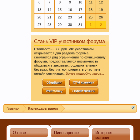
Спасибо! С уважением, администрация
6
7
8
9
10
11
12
форума.
13
14
15
16
17
18
19
20
21
22
23
24
25
26
27
28
29
30
31
1
2
УБЕДИТЕЛЬНАЯ ПРОСЬБА!!! Покинуть личные
переписки, которые не актуальные для вас и не
имеют информационной ценности! СПАСИБО
Стань VIP участником форума
Стоимость - 350 руб. VIP участникам
открывается два раздела форума,
снимается ряд ограничений по функционалу
форума, предоставляется возможность
общаться в закрытых, содержательных
беседах, бесплатно принимать участие в
онлайн семинарах.
Более подробно здесь...
Этот сайт использует файлы cookie. Продолжая
Главная
Календарь варок
пользоваться данным сайтом, Вы соглашаетесь
на использование нами Ваших файлов cookie.
Узнать больше.
О пиве
Пивоварение
Интернет-
магазин