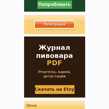
Регистрация
В случае, если Вы не знаете в какую тему
форума обратится с конкретным вопросом -
просьба уточнить в чате этот момент, Вам
будут предложены подходящие разделы, в
которых Вы сможете задать свой вопрос, либо
найти ответ на него, если такой вопрос уже
поднимался на обсуждение.
Меню