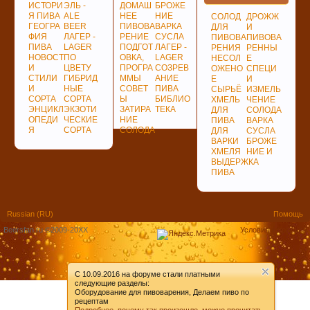
ИСТОРИ
ЭЛЬ -
ДОМАШ
БРОЖЕ
Я ПИВА
ALE
НЕЕ
НИЕ
СОЛОД
ДРОЖЖ
ГЕОГРА
BEER
ПИВОВА
ВАРКА
ДЛЯ
И
ФИЯ
ЛАГЕР -
РЕНИЕ
СУСЛА
ПИВОВА
ПИВОВА
ПИВА
LAGER
ПОДГОТ
ЛАГЕР -
РЕНИЯ
РЕННЫ
НОВОСТ
ПО
ОВКА,
LAGER
НЕСОЛ
Е
И
ЦВЕТУ
ПРОГРА
СОЗРЕВ
ОЖЕНО
СПЕЦИ
СТИЛИ
ГИБРИД
ММЫ
АНИЕ
Е
И
И
НЫЕ
СОВЕТ
ПИВА
СЫРЬЁ
ИЗМЕЛЬ
СОРТА
СОРТА
Ы
БИБЛИО
ХМЕЛЬ
ЧЕНИЕ
ЭНЦИКЛ
ЭКЗОТИ
ЗАТИРА
ТЕКА
ДЛЯ
СОЛОДА
ОПЕДИ
ЧЕСКИЕ
НИЕ
ПИВА
ВАРКА
Я
СОРТА
СОЛОДА
ДЛЯ
СУСЛА
ВАРКИ
БРОЖЕ
ХМЕЛЯ
НИЕ И
ВЫДЕРЖКА
ПИВА
Russian (RU)
Помощь
Beersfan.ru ©2009-20ХХ
Условия и правила
C 10.09.2016 на форуме стали платными
следующие разделы:
Оборудование для пивоварения, Делаем пиво по
рецептам