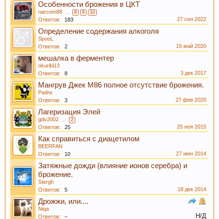
Особенности брожения в ЦКТ
narcom88
...
8
9
10
27 сен 2022
Ответов:
183
Определение содержания алкоголя
SpooL
15 май 2020
Ответов:
2
мешалка в ферментер
okuribi13
3 дек 2017
Ответов:
8
Мангрув Джек М86 полное отсутствие брожения.
Padre
При приеме пива у мужчин выделяется гормон
27 фев 2020
Ответов:
3
дофамин, отвечающий за чувство
Лагеризация Элей
удовлетворения. При этом удовольствие
gdv2002
...
2
вызывает только вкус пива, независимо от того,
25 ноя 2015
Ответов:
25
любит ли мужчина напитки этой марки, и даже
Как справиться с диацетилом
BEERFAN
при отсутствии алкоголя.
27 июн 2014
Ответов:
10
Затяжные дожди (влияние ионов серебра) и
брожение.
Stergh
18 дек 2014
Ответов:
5
Дрожжи, или....
Niqa
Н/Д
Ответов:
–