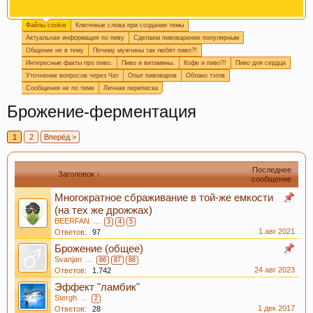
Файлы cookie
Ключевые слова при создании темы
Огромная просьба, при создании новой темы
Актуальная информация по пиву
Сделаем пивоварение популярным
прописывайте ключевые слова, которые
Общение не в тему
Почему мужчины так любят пиво?!
отражают смысл темы. Это поможет быстро
Интересные факты про пиво.
Пиво и витамины.
Кофе и пиво?!
Пиво для сердца
находить информацию на форуме. Спасибо!
Уточнение вопросов через Чат
Опыт пивоваров
Облако тэгов
Сообщения не по теме
Личная переписка
Брожение-ферментация
1
2
Вперёд >
Последнее
Заголовок ↓
сообщение
Многократное сбраживание в той-же емкости
(на тех же дрожжах)
Пишите в
подпись
или в
календарь варок
, какое
BEERFAN
...
3
4
5
пиво у вас сейчас готовится, так легче дать
1 авг 2021
Ответов:
97
четкий ответ или совет.
Брожение (общее)
Svanjan
...
86
87
88
24 авг 2023
Ответов:
1.742
Эффект "ламбик"
Stergh
...
2
1 дек 2017
Ответов:
28