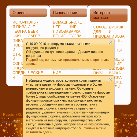
О пиве
Пивоварение
Интернет-
магазин
ИСТОРИ
ЭЛЬ -
ДОМАШ
БРОЖЕ
Кофе оказывает воздействие на
Я ПИВА
ALE
НЕЕ
НИЕ
СОЛОД
ДРОЖЖ
ГЕОГРА
BEER
ПИВОВА
ВАРКА
ДЛЯ
И
преждевременное старение человека и
ФИЯ
ЛАГЕР -
РЕНИЕ
СУСЛА
ПИВОВА
ПИВОВА
способствует развитию онкозаболеваний. Пиво
ПИВА
LAGER
ПОДГОТ
ЛАГЕР -
РЕНИЯ
РЕННЫ
C 10.09.2016 на форуме стали платными
НОВОСТ
ПО
ОВКА,
LAGER
НЕСОЛ
Е
же наоборот защищает ДНК.
следующие разделы:
И
ЦВЕТУ
ПРОГРА
СОЗРЕВ
ОЖЕНО
СПЕЦИ
Оборудование для пивоварения, Делаем пиво по
СТИЛИ
ГИБРИД
ММЫ
АНИЕ
Е
И
рецептам
И
НЫЕ
СОВЕТ
ПИВА
СЫРЬЁ
ИЗМЕЛЬ
Подробнее, почему так произошло, можно прочитать
СОРТА
СОРТА
Ы
БИБЛИО
здесь...
ХМЕЛЬ
ЧЕНИЕ
ЭНЦИКЛ
ЭКЗОТИ
ЗАТИРА
ТЕКА
ДЛЯ
СОЛОДА
ОПЕДИ
ЧЕСКИЕ
НИЕ
ПИВА
ВАРКА
Я
СОРТА
СОЛОДА
ДЛЯ
СУСЛА
Набираем модераторов, которые хотят принять
ВАРКИ
БРОЖЕ
участие в развитии форума и сделать его более
ХМЕЛЯ
НИЕ И
интересным и информативным. Основные
ВЫДЕРЖКА
требования к претендентам - регистрация на форуме
ПИВА
более 1 года, сообщений не менее 400. Основные
функции модератора - чистка флуда и рекламы,
перенос сообщений или тем в соответствии с
Пиво может оказать положительное действие
разделами форума, слежение за правилами
при сердечно-сосудистых заболеваниях и
разделов. Дополнительные - развитие и оптимизация
Russian (RU)
Помощь
функционала форума, добавление интересного
служить средством их профилактики
материала из вне форума. Преимущества - VIP
Beersfan.ru ©2009-20ХХ
Условия и правила
статус, помощь в деле, которое вам не без различно,
скидка в магазине ингредиентов 5%.
Заявки можно
оставлять здесь.