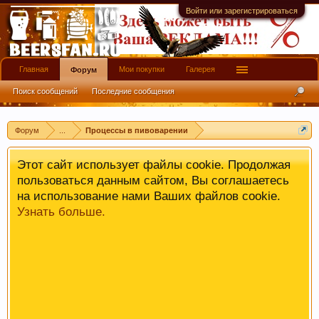
имеют информационной ценности! СПАСИБО
Войти или зарегистрироваться
Главная
Мои покупки
Галерея
Форум
Поиск сообщений
Последние сообщения
Форум
...
Процессы в пивоварении
Этот сайт использует файлы cookie. Продолжая
пользоваться данным сайтом, Вы соглашаетесь
на использование нами Ваших файлов cookie.
Узнать больше.