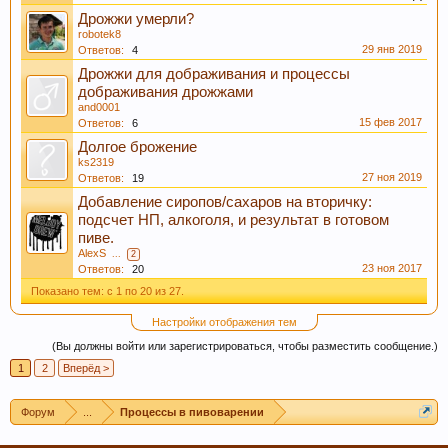
Пиво богато антиоксидантами, которые
Дрожжи умерли?
приходят из хмеля и солода, из которых оно
robotek8
29 янв 2019
Ответов:
4
состоит. Эти антиоксиданты предотвратят рак.
Дрожжи для дображивания и процессы
дображивания дрожжами
and0001
15 фев 2017
Ответов:
6
Долгое брожение
ks2319
27 ноя 2019
Ответов:
19
Добавление сиропов/сахаров на вторичку:
подсчет НП, алкоголя, и результат в готовом
пиве.
AlexS
...
2
23 ноя 2017
Пиво содержит витамин В, который помогает
Ответов:
20
нам поддерживать здоровую кожу, нужный
Показано тем: с 1 по 20 из 27.
мышечный тонус, борется с заболеваниями
Настройки отображения тем
сердечно-сосудистой и иммунной системы.
(Вы должны войти или зарегистрироваться, чтобы разместить сообщение.)
1
2
Вперёд >
Форум
...
Процессы в пивоварении