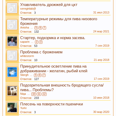
Улавливатель дрожжей для цкт
sereginlab@
31 июл 2013
Ответов:
3
Температурные режимы для пива низового
брожения
Antoha
...
5
6
7
Если Вам нравится наш сайт, форум и
24 мар 2021
Ответов:
132
интернет-магазин, пожалуйста, поделитесь
Стартер, подкормка и норма засева.
ссылкой в соц сетях и в соц закладках. Тем
saparin
...
2
3
7 сен 2019
Ответов:
53
самым нас станет больше :) Спасибо!
Проблема с брожением
whitestorm
21 апр 2018
Ответов:
10
Принудительное осветление пива на
дображивании - желатин, рыбий клей
Stergh
...
5
6
7
17 сен 2019
Ответов:
127
Подозрительная внешность бродящего сусла/
пива... Проблемы?
Niqa
...
10
11
12
10 июн 2018
Ответов:
233
Любое общение, которое не по-теме ПРОШУ
Плесень на поверхности пшенички
переносить в
чат
.
Yurki
30 мар 2020
Ответов:
3