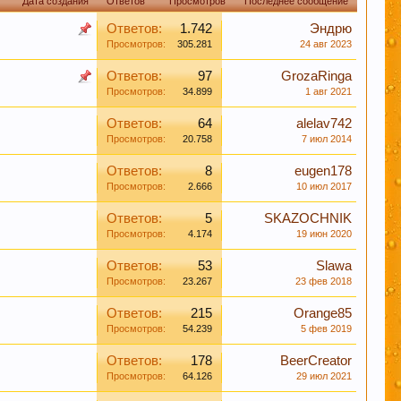
Дата создания
Ответов
Просмотров
Последнее сообщение
Ответов:
1.742
Эндрю
Просмотров:
305.281
24 авг 2023
 в соц закладках. Тем самым нас станет больше
Ответов:
97
GrozaRinga
Просмотров:
34.899
1 авг 2021
Ответов:
64
alelav742
Просмотров:
20.758
7 июл 2014
Ответов:
8
eugen178
Просмотров:
2.666
10 июл 2017
м удовольствие вызывает только вкус пива,
Ответов:
5
SKAZOCHNIK
Просмотров:
4.174
19 июн 2020
Ответов:
53
Slawa
Просмотров:
23.267
23 фев 2018
иданты предотвратят рак.
Ответов:
215
Orange85
Просмотров:
54.239
5 фев 2019
Ответов:
178
BeerCreator
Просмотров:
64.126
29 июл 2021
 борется с заболеваниями сердечно-