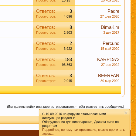
Просмотров:
15.157
25 ноя 2015
 форума, так же помочь и по возможности
ция форума.
Ответов:
3
Padre
Просмотров:
4.096
27 фев 2020
ах (все разделы форума кроме "флэйм, флуд, оффтопик")
Ответов:
8
DimaKim
себе ценную информацию, но при этом написаны "не там
Просмотров:
2.803
3 дек 2017
в растерянности по поводу поиска нужной темы – этот
Ответов:
2
Percuno
Просмотров:
3.922
15 май 2020
информационной ценности! СПАСИБО
Ответов:
183
KARP1972
Просмотров:
96.863
27 сен 2022
Ответов:
3
BEERFAN
льзование нами Ваших файлов cookie.
Узнать
Просмотров:
2.945
30 мар 2020
(Вы должны войти или зарегистрироваться, чтобы разместить сообщение.)
C 10.09.2016 на форуме стали платными
следующие разделы:
Оборудование для пивоварения, Делаем пиво по
рецептам
Подробнее, почему так произошло, можно прочитать
здесь...