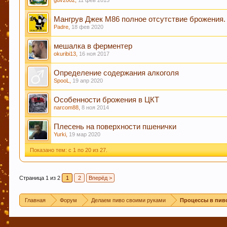
gdv2002
,
11 фев 2015
новичкам форума быстро находить нужную инфор
прописать в существующих темах ключевые слов
Мангрув Джек М86 полное отсутствие брожения.
Padre
,
18 фев 2020
Уважаемый пользователь Гость, просьба быть внимательне
мешалка в ферментер
не соответствующие по смыслу той теме в которой были н
okuribi13
,
16 ноя 2017
где стоило"). Форум растет - содержать его "в чистоте" с
момент можно уточнить в чате Надеемся на понимание, с 
Определение содержания алкоголя
SpooL
,
19 апр 2020
УБЕДИТЕЛЬНАЯ ПРОСЬБА!!! Покинуть личные пер
Особенности брожения в ЦКТ
narcom88
,
8 ноя 2014
Плесень на поверхности пшенички
Этот сайт использует файлы cookie. Продолжая 
Yurki
,
19 мар 2020
больше.
Показано тем: с 1 по 20 из 27.
Страница 1 из 2
1
2
Вперёд >
Главная
Форум
Делаем пиво своими руками
Процессы в пив