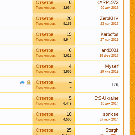
Ответов:
0
KARP1972
Просмотров:
3.934
20 дек 2018
Ответов:
20
ZeroKHV
леваний. Пиво же наоборот защищает ДНК.
Просмотров:
9.185
23 ноя 2017
Ответов:
19
Karbofos
Просмотров:
9.944
27 ноя 2019
ом их профилактики
Ответов:
6
and0001
Просмотров:
3.612
15 фев 2017
Ответов:
4
Myself
Просмотров:
3.963
29 янв 2019
в чате этот момент, Вам будут предложены
Ответов:
–
опрос уже поднимался на обсуждение.
Н/Д
Просмотров:
–
Ответов:
5
EtS-Ukraine
ними датами, просьба не принимать советы,
Просмотров:
6.449
18 дек 2014
ознав неверность таких методов делают все по
Ответов:
10
sonicse
 необходимости переспрашивайте!
Просмотров:
4.560
27 июн 2014
Ответов:
25
Stergh
вые слова. Данная функция позволяет