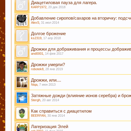
сосудистой и иммунной системы.
Диацетиловая пауза для лагера.
KARP1972
,
20 дек 2018
Добавление сиропов/сахаров на вторичку: подсче
Кофе оказывает воздействие на преждевременное
AlexS
,
31 июл 2014
Долгое брожение
ks2319
,
17 апр 2018
Пиво может оказать положительное действие при
Дрожжи для дображивания и процессы дображи
and0001
,
14 фев 2017
Дрожжи умерли?
robotek8
,
28 янв 2019
В случае, если Вы не знаете в какую тему форум
Дрожжи, или....
подходящие разделы, в которых Вы сможете задат
Niqa
,
7 июн 2013
Затяжные дожди (влияние ионов серебра) и бро
Stergh
,
20 авг 2014
Уважаемые пивовары, при прочтении информации
как четкую инструкцию, т.к. описывается чей-то
Как справиться с диацетилом
другом. Так что принимайте это просто, как инф
BEERFAN
,
30 янв 2014
Лагеризация Элей
Уважаемы пивовары и модераторы форума! При с