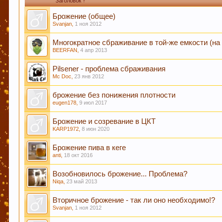
Заголовок ↑
Брожение (общее)
Svanjan
,
1 ноя 2012
Если Вам нравится наш сайт, форум и интернет-м
:) Спасибо!
Многократное сбраживание в той-же емкости (на
BEERFAN
,
4 апр 2013
Pilsener - проблема сбраживания
Любое общение, которое не по-теме ПРОШУ пер
Mc Doc
,
23 янв 2012
брожение без понижения плотности
eugen178
,
9 июл 2017
При приеме пива у мужчин выделяется гормон до
Брожение и созревание в ЦКТ
KARP1972
,
8 июн 2020
независимо от того, любит ли мужчина напитки э
Брожение пива в кеге
anti
,
18 окт 2016
Пиво богато антиоксидантами, которые приходят 
Возобновилось брожение... Проблема?
Niqa
,
23 май 2013
Вторичное брожение - так ли оно необходимо!?
Svanjan
,
1 ноя 2012
Пиво содержит витамин В, который помогает нам