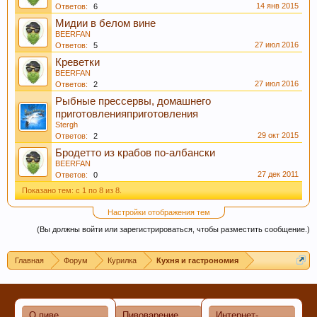
14 янв 2015
Ответов:
6
Мидии в белом вине
BEERFAN
27 июл 2016
Ответов:
5
Креветки
BEERFAN
Если Вам нравится наш сайт, форум и
27 июл 2016
Ответов:
2
интернет-магазин, пожалуйста, поделитесь
Рыбные прессервы, домашнего
приготовленияприготовления
ссылкой в соц сетях и в соц закладках. Тем
Stergh
самым нас станет больше :) Спасибо!
29 окт 2015
Ответов:
2
Бродетто из крабов по-албански
BEERFAN
27 дек 2011
Ответов:
0
Показано тем: с 1 по 8 из 8.
Настройки отображения тем
(Вы должны войти или зарегистрироваться, чтобы разместить сообщение.)
Главная
Форум
Курилка
Кухня и гастрономия
Любое общение, которое не по-теме ПРОШУ
переносить в
чат
.
О пиве
Пивоварение
Интернет-