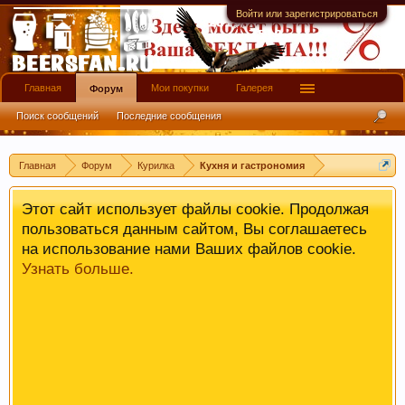
имеют информационной ценности! СПАСИБО
Войти или зарегистрироваться
Главная
Мои покупки
Галерея
Форум
Поиск сообщений
Последние сообщения
Главная
Форум
Курилка
Кухня и гастрономия
Этот сайт использует файлы cookie. Продолжая
пользоваться данным сайтом, Вы соглашаетесь
на использование нами Ваших файлов cookie.
Узнать больше.