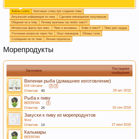
Файлы cookie
Ключевые слова при создании темы
Огромная просьба, при создании новой темы
Актуальная информация по пиву
Сделаем пивоварение популярным
прописывайте ключевые слова, которые
Общение не в тему
Почему мужчины так любят пиво?!
отражают смысл темы. Это поможет быстро
Интересные факты про пиво.
Пиво и витамины.
Кофе и пиво?!
Пиво для сердца
находить информацию на форуме. Спасибо!
Уточнение вопросов через Чат
Опыт пивоваров
Облако тэгов
Сообщения не по теме
Личная переписка
Морепродукты
Последнее
Заголовок
сообщение
Вяленая рыба (домашнее изготовление)
EtS-Ukraine
...
2
3
29 окт 2015
Ответов:
40
Пишите в
подпись
или в
календарь варок
, какое
Рыба к пиву
пиво у вас сейчас готовится, так легче дать
BEERFAN
...
2
16 сен 2016
четкий ответ или совет.
Ответов:
26
Закуски к пиву из морепродуктов
9xxz
27 июл 2016
Ответов:
14
Кальмары
BEERFAN