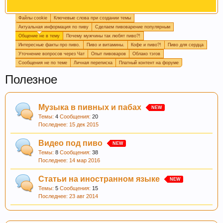
Файлы cookie
Ключевые слова при создании темы
При приеме пива у мужчин выделяется гормон
Актуальная информация по пиву
Сделаем пивоварение популярным
дофамин, отвечающий за чувство
Общение не в тему
Почему мужчины так любят пиво?!
удовлетворения. При этом удовольствие
Интересные факты про пиво.
Пиво и витамины.
Кофе и пиво?!
Пиво для сердца
вызывает только вкус пива, независимо от того,
Уточнение вопросов через Чат
Опыт пивоваров
Облако тэгов
Сообщения не по теме
Личная переписка
Платный контент на форуме
любит ли мужчина напитки этой марки, и даже
при отсутствии алкоголя.
Полезное
Музыка в пивных и пабах
Темы:
4
Сообщения:
20
15 дек 2015
Видео под пиво
Пиво богато антиоксидантами, которые
Темы:
8
Сообщения:
38
14 мар 2016
приходят из хмеля и солода, из которых оно
состоит. Эти антиоксиданты предотвратят рак.
Статьи на иностранном языке
Темы:
5
Сообщения:
15
23 авг 2014