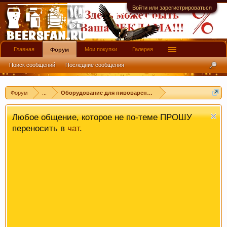
ссылкой в соц сетях и в соц закладках. Тем
Войти или зарегистрироваться
самым нас станет больше :) Спасибо!
Главная
Мои покупки
Галерея
Форум
Поиск сообщений
Последние сообщения
Форум
...
Оборудование для пивоварения [VIP]
Любое общение, которое не по-теме ПРОШУ
переносить в
чат
.