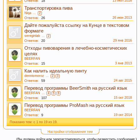
13 июл 2016
Ответов:
18
В случае, если Вы не знаете в какую тему
Транспортировка пива
форума обратится с конкретным вопросом -
Niqa
...
2
просьба уточнить в чате этот момент, Вам
26 июн 2013
Ответов:
26
будут предложены подходящие разделы, в
Дайте пожалуйста ссылку на Кунце в текстовом
которых Вы сможете задать свой вопрос, либо
формате
sereginlab
...
2
найти ответ на него, если такой вопрос уже
29 янв 2016
Ответов:
20
поднимался на обсуждение.
Отходы пивоварения в лечебно-косметических
целях
BEERFAN
3 янв 2013
Ответов:
15
Как налить идеальную пинту
dennismoroz
...
2
3
24 авг 2015
Ответов:
59
Уважаемые пивовары, при прочтении
Перевод программы BeerSmith на русский язык
информации на форуме (оставленной другими
BEERFAN
...
4
5
6
15 окт 2018
форумчанами) с давними датами, просьба не
Ответов:
107
принимать советы, как четкую инструкцию, т.к.
Перевод программы ProMash на русский язык
BEERFAN
описывается чей-то личный опыт, и зачастую
19 окт 2014
Ответов:
9
эти пивовары в дальнейшем осознав
Показано тем: с 1 по 19 из 19.
неверность таких методов делают все по
Настройки отображения тем
другом. Так что принимайте это просто, как
(Вы должны войти или зарегистрироваться, чтобы разместить сообщение.)