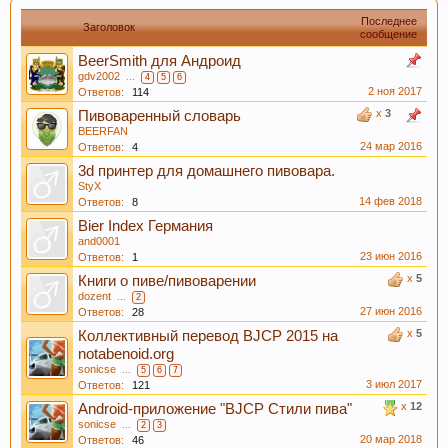
Последнее
Заголовок
сообщение
BeerSmith для Андроид
gdv2002
...
4
5
6
2 ноя 2017
Ответов:
114
x
3
Пивоваренный словарь
Пиво содержит витамин В, который помогает
BEERFAN
нам поддерживать здоровую кожу, нужный
24 мар 2016
Ответов:
4
мышечный тонус, борется с заболеваниями
3d принтер для домашнего пивовара.
сердечно-сосудистой и иммунной системы.
StyX
14 фев 2018
Ответов:
8
Bier Index Германия
and0001
23 июн 2016
Ответов:
1
x
5
Книги о пиве/пивоварении
dozent
...
2
27 июн 2016
Ответов:
28
x
5
Коллективный перевод BJCP 2015 на
notabenoid.org
sonicse
...
5
6
7
Кофе оказывает воздействие на
3 июл 2017
Ответов:
121
преждевременное старение человека и
x
12
Android-приложение "BJCP Стили пива"
способствует развитию онкозаболеваний. Пиво
sonicse
...
2
3
20 мар 2018
Ответов:
46