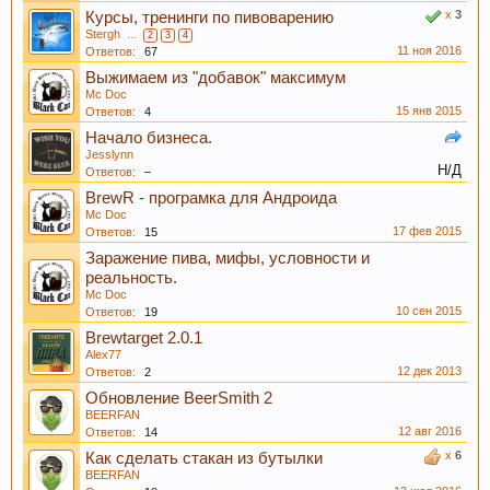
же наоборот защищает ДНК.
x
3
Курсы, тренинги по пивоварению
Stergh
...
2
3
4
11 ноя 2016
Ответов:
67
Выжимаем из "добавок" максимум
Mc Doc
15 янв 2015
Ответов:
4
Начало бизнеса.
Jesslynn
Н/Д
Ответов:
–
BrewR - програмка для Андроида
Пиво может оказать положительное действие
Mc Doc
17 фев 2015
Ответов:
15
при сердечно-сосудистых заболеваниях и
Заражение пива, мифы, условности и
служить средством их профилактики
реальность.
Mc Doc
10 сен 2015
Ответов:
19
Brewtarget 2.0.1
Alex77
12 дек 2013
Ответов:
2
Обновление BeerSmith 2
BEERFAN
12 авг 2016
Ответов:
14
x
6
Как сделать стакан из бутылки
BEERFAN