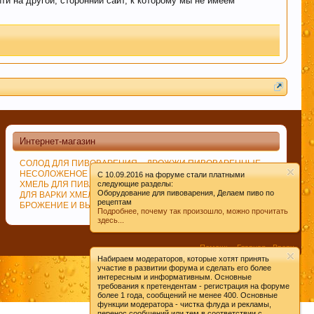
ти на другой, сторонний сайт, к которому мы не имеем
м удовольствие вызывает только вкус пива,
иданты предотвратят рак.
Интернет-магазин
СОЛОД ДЛЯ ПИВОВАРЕНИЯ
ДРОЖЖИ ПИВОВАРЕННЫЕ
 борется с заболеваниями сердечно-
НЕСОЛОЖЕНОЕ СЫРЬЁ
СПЕЦИИ
C 10.09.2016 на форуме стали платными
ХМЕЛЬ ДЛЯ ПИВА
следующие разделы:
ИЗМЕЛЬЧЕНИЕ СОЛОДА
Оборудование для пивоварения, Делаем пиво по
ДЛЯ ВАРКИ ХМЕЛЯ
ВАРКА СУСЛА
рецептам
БРОЖЕНИЕ И ВЫДЕРЖКА ПИВА
Подробнее, почему так произошло, можно прочитать
здесь...
леваний. Пиво же наоборот защищает ДНК.
Помощь
Главная
Вверх
Набираем модераторов, которые хотят принять
Условия и правила
участие в развитии форума и сделать его более
интересным и информативным. Основные
требования к претендентам - регистрация на форуме
более 1 года, сообщений не менее 400. Основные
ом их профилактики
функции модератора - чистка флуда и рекламы,
перенос сообщений или тем в соответствии с