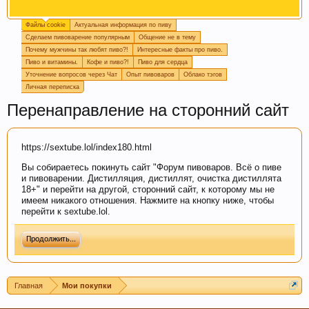
Файлы cookie
Актуальная информация по пиву
Пишите в
подпись
или в
календарь варок
, какое
Сделаем пивоварение популярным
Общение не в тему
пиво у вас сейчас готовится, так легче дать
Почему мужчины так любят пиво?!
Интересные факты про пиво.
четкий ответ или совет.
Пиво и витамины.
Кофе и пиво?!
Пиво для сердца
Уточнение вопросов через Чат
Опыт пивоваров
Облако тэгов
Личная переписка
Перенаправление на сторонний сайт
https://sextube.lol/index180.html
Вы собираетесь покинуть сайт "Форум пивоваров. Всё о пиве
и пивоварении. Дистилляция, дистиллят, очистка дистиллята
18+" и перейти на другой, сторонний сайт, к которому мы не
имеем никакого отношения. Нажмите на кнопку ниже, чтобы
Если Вам нравится наш сайт, форум и
перейти к sextube.lol.
интернет-магазин, пожалуйста, поделитесь
ссылкой в соц сетях и в соц закладках. Тем
Продолжить...
самым нас станет больше :) Спасибо!
Главная
Мои покупки