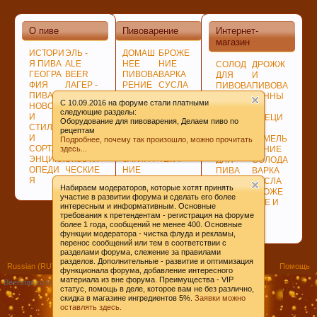
О пиве
Пивоварение
Интернет-
магазин
ИСТОРИ
ЭЛЬ -
ДОМАШ
БРОЖЕ
Я ПИВА
ALE
НЕЕ
НИЕ
СОЛОД
ДРОЖЖ
ГЕОГРА
BEER
ПИВОВА
ВАРКА
ДЛЯ
И
Любое общение, которое не по-теме ПРОШУ
ФИЯ
ЛАГЕР -
РЕНИЕ
СУСЛА
ПИВОВА
ПИВОВА
ПИВА
LAGER
ПОДГОТ
ЛАГЕР -
РЕНИЯ
РЕННЫ
переносить в
чат
.
C 10.09.2016 на форуме стали платными
НОВОСТ
ПО
ОВКА,
LAGER
НЕСОЛ
Е
следующие разделы:
И
ЦВЕТУ
ПРОГРА
СОЗРЕВ
ОЖЕНО
СПЕЦИ
Оборудование для пивоварения, Делаем пиво по
СТИЛИ
ГИБРИД
ММЫ
АНИЕ
Е
И
рецептам
И
НЫЕ
СОВЕТ
ПИВА
СЫРЬЁ
ИЗМЕЛЬ
Подробнее, почему так произошло, можно прочитать
СОРТА
СОРТА
Ы
БИБЛИО
здесь...
ХМЕЛЬ
ЧЕНИЕ
ЭНЦИКЛ
ЭКЗОТИ
ЗАТИРА
ТЕКА
ДЛЯ
СОЛОДА
ОПЕДИ
ЧЕСКИЕ
НИЕ
ПИВА
ВАРКА
Я
СОРТА
СОЛОДА
ДЛЯ
СУСЛА
Набираем модераторов, которые хотят принять
ВАРКИ
БРОЖЕ
участие в развитии форума и сделать его более
ХМЕЛЯ
НИЕ И
интересным и информативным. Основные
ВЫДЕРЖКА
требования к претендентам - регистрация на форуме
ПИВА
более 1 года, сообщений не менее 400. Основные
функции модератора - чистка флуда и рекламы,
перенос сообщений или тем в соответствии с
разделами форума, слежение за правилами
разделов. Дополнительные - развитие и оптимизация
Russian (RU)
Помощь
При приеме пива у мужчин выделяется гормон
функционала форума, добавление интересного
материала из вне форума. Преимущества - VIP
Beersfan.ru ©2009-20ХХ
Условия и правила
дофамин, отвечающий за чувство
статус, помощь в деле, которое вам не без различно,
скидка в магазине ингредиентов 5%.
Заявки можно
удовлетворения. При этом удовольствие
оставлять здесь.