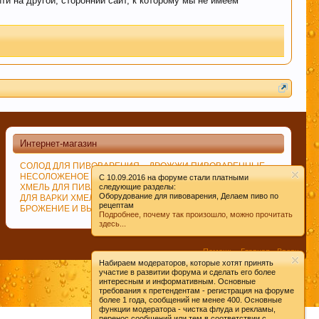
ти на другой, сторонний сайт, к которому мы не имеем
м удовольствие вызывает только вкус пива,
иданты предотвратят рак.
Интернет-магазин
СОЛОД ДЛЯ ПИВОВАРЕНИЯ
ДРОЖЖИ ПИВОВАРЕННЫЕ
 борется с заболеваниями сердечно-
НЕСОЛОЖЕНОЕ СЫРЬЁ
СПЕЦИИ
C 10.09.2016 на форуме стали платными
ХМЕЛЬ ДЛЯ ПИВА
следующие разделы:
ИЗМЕЛЬЧЕНИЕ СОЛОДА
Оборудование для пивоварения, Делаем пиво по
ДЛЯ ВАРКИ ХМЕЛЯ
ВАРКА СУСЛА
рецептам
БРОЖЕНИЕ И ВЫДЕРЖКА ПИВА
Подробнее, почему так произошло, можно прочитать
здесь...
леваний. Пиво же наоборот защищает ДНК.
Помощь
Главная
Вверх
Набираем модераторов, которые хотят принять
Условия и правила
участие в развитии форума и сделать его более
интересным и информативным. Основные
требования к претендентам - регистрация на форуме
более 1 года, сообщений не менее 400. Основные
ом их профилактики
функции модератора - чистка флуда и рекламы,
перенос сообщений или тем в соответствии с