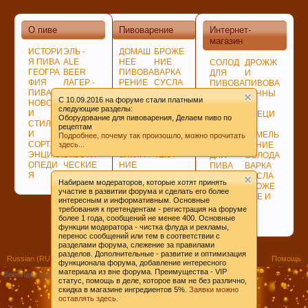
О пиве
Пивоварение
Интернет-
магазин
ИСТОРИ
ЭЛЬ -
ДОМАШ
БРОЖЕ
Я ПИВА
ALE
НЕЕ
НИЕ
СОЛОД
ДРОЖЖ
ГЕОГРА
BEER
ПИВОВА
ВАРКА
ДЛЯ
И
Любое общение, которое не по-теме ПРОШУ
ФИЯ
ЛАГЕР -
РЕНИЕ
СУСЛА
ПИВОВА
ПИВОВА
ПИВА
LAGER
ПОДГОТ
ЛАГЕР -
РЕНИЯ
РЕННЫ
переносить в
чат
.
C 10.09.2016 на форуме стали платными
НОВОСТ
ПО
ОВКА,
LAGER
НЕСОЛ
Е
следующие разделы:
И
ЦВЕТУ
ПРОГРА
СОЗРЕВ
ОЖЕНО
СПЕЦИ
Оборудование для пивоварения, Делаем пиво по
СТИЛИ
ГИБРИД
ММЫ
АНИЕ
Е
И
рецептам
И
НЫЕ
СОВЕТ
ПИВА
СЫРЬЁ
ИЗМЕЛЬ
Подробнее, почему так произошло, можно прочитать
СОРТА
СОРТА
Ы
БИБЛИО
здесь...
ХМЕЛЬ
ЧЕНИЕ
ЭНЦИКЛ
ЭКЗОТИ
ЗАТИРА
ТЕКА
ДЛЯ
СОЛОДА
ОПЕДИ
ЧЕСКИЕ
НИЕ
ПИВА
ВАРКА
Я
СОРТА
СОЛОДА
ДЛЯ
СУСЛА
Набираем модераторов, которые хотят принять
ВАРКИ
БРОЖЕ
участие в развитии форума и сделать его более
ХМЕЛЯ
НИЕ И
интересным и информативным. Основные
ВЫДЕРЖКА
требования к претендентам - регистрация на форуме
ПИВА
более 1 года, сообщений не менее 400. Основные
функции модератора - чистка флуда и рекламы,
перенос сообщений или тем в соответствии с
разделами форума, слежение за правилами
разделов. Дополнительные - развитие и оптимизация
Russian (RU)
Помощь
При приеме пива у мужчин выделяется гормон
функционала форума, добавление интересного
материала из вне форума. Преимущества - VIP
Beersfan.ru ©2009-20ХХ
Условия и правила
дофамин, отвечающий за чувство
статус, помощь в деле, которое вам не без различно,
скидка в магазине ингредиентов 5%.
Заявки можно
удовлетворения. При этом удовольствие
оставлять здесь.