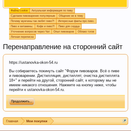
Файлы cookie
Актуальная информация по пиву
Пишите в
подпись
или в
календарь варок
, какое
Сделаем пивоварение популярным
Общение не в тему
пиво у вас сейчас готовится, так легче дать
Почему мужчины так любят пиво?!
Интересные факты про пиво.
четкий ответ или совет.
Пиво и витамины.
Кофе и пиво?!
Пиво для сердца
Уточнение вопросов через Чат
Опыт пивоваров
Облако тэгов
Личная переписка
Перенаправление на сторонний сайт
https://ustanovka-okon-54.ru
Вы собираетесь покинуть сайт "Форум пивоваров. Всё о пиве
и пивоварении. Дистилляция, дистиллят, очистка дистиллята
18+" и перейти на другой, сторонний сайт, к которому мы не
имеем никакого отношения. Нажмите на кнопку ниже, чтобы
Если Вам нравится наш сайт, форум и
перейти к ustanovka-okon-54.ru.
интернет-магазин, пожалуйста, поделитесь
ссылкой в соц сетях и в соц закладках. Тем
Продолжить...
самым нас станет больше :) Спасибо!
Главная
Мои покупки