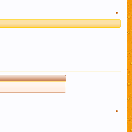
#5
#6