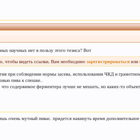
аписаны - будут удалены без предупреждения (даже если несут в 
тановиться сложнее, просим не усложнять труд модератора. Если Вы 
ув, администрация форума.
еписки, которые не актуальные для вас и не имеют 
ных научных нет в пользу этого тезиса? Вот
пользоваться данным сайтом, Вы соглашаетесь на испо
зарегистрироваться
го, чтобы видеть ссылки, Вам необходимо
или
ртия при соблюдении нормы засева, использовании ЧКД и грамотном
овью пива к спешке..
 что содержимое ферментера лучше не мешать, но каких-то объект
ишь очень мутный пивас. придется накинуть время дополнительное