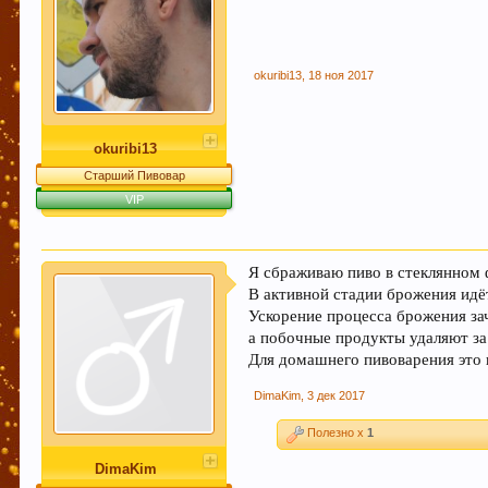
okuribi13
,
18 ноя 2017
okuribi13
Старший Пивовар
VIP
Я сбраживаю пиво в стеклянном 
В активной стадии брожения идё
Ускорение процесса брожения за
а побочные продукты удаляют за
Для домашнего пивоварения это 
DimaKim
,
3 дек 2017
Полезно x
1
DimaKim