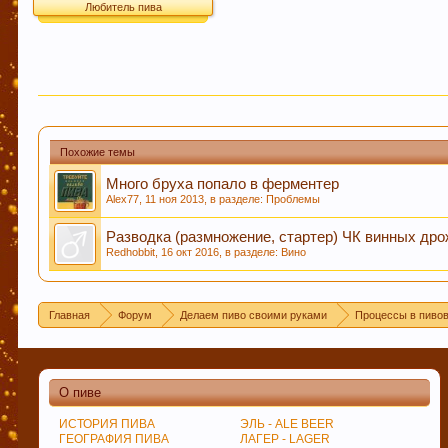
Любитель пива
Похожие темы
Много бруха попало в ферментер
Alex77
,
11 ноя 2013
, в разделе:
Проблемы
Разводка (размножение, стартер) ЧК винных др
Redhobbit
,
16 окт 2016
, в разделе:
Вино
Главная
Форум
Делаем пиво своими руками
Процессы в пиво
О пиве
ИСТОРИЯ ПИВА
ЭЛЬ - ALE BEER
ГЕОГРАФИЯ ПИВА
ЛАГЕР - LAGER