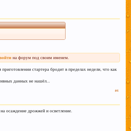
себе ценную информацию, но при этом написаны "не там
в растерянности по поводу поиска нужной темы – этот
информационной ценности! СПАСИБО
льзование нами Ваших файлов cookie.
Узнать
войти
на форум под своим именем.
 приготовлении стартера бродит в пределах недели, что как
ивных данных не нашёл...
#4
 на осаждение дрожжей и осветление.