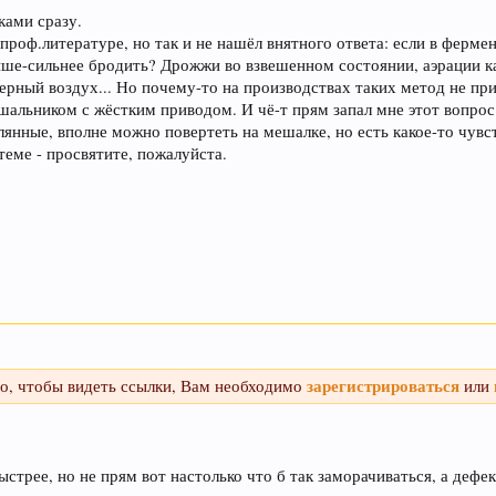
ками сразу.
в проф.литературе, но так и не нашёл внятного ответа: если в ферм
еносить в
е-сильнее бродить? Дрожжи во взвешенном состоянии, аэрации как 
чат
.
ерный воздух... Но почему-то на производствах таких метод не пр
альником с жёстким приводом. И чё-т прям запал мне этот вопрос.
лянные, вполне можно повертеть на мешалке, но есть какое-то чувст
 теме - просвятите, пожалуйста.
фамин, отвечающий за чувство удовлетворения. При это
той марки, и даже при отсутствии алкоголя.
из хмеля и солода, из которых оно состоит. Эти антиокс
 поддерживать здоровую кожу, нужный мышечный тонус,
зарегистрироваться
го, чтобы видеть ссылки, Вам необходимо
или
 старение человека и способствует развитию онкозабо
ыстрее, но не прям вот настолько что б так заморачиваться, а дефек