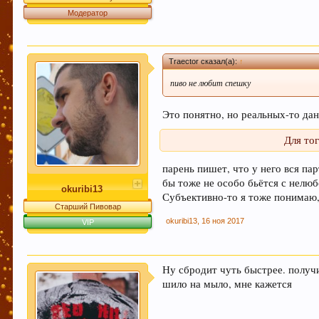
не соответствующие по смыслу той теме в которой были н
Модератор
где стоило"). Форум растет - содержать его "в чистоте" с
момент можно уточнить в чате Надеемся на понимание, с 
УБЕДИТЕЛЬНАЯ ПРОСЬБА!!! Покинуть личные пер
Traector сказал(а):
↑
пиво не любит спешку
Это понятно, но реальных-то дан
Этот сайт использует файлы cookie. Продолжая 
Для то
больше.
парень пишет, что у него вся па
бы тоже не особо бьётся с нелюб
okuribi13
Субъективно-то я тоже понимаю,
Старший Пивовар
okuribi13
,
16 ноя 2017
VIP
Ну сбродит чуть быстрее. получ
шило на мыло, мне кажется