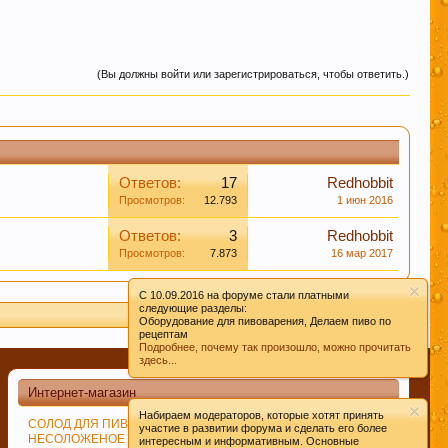
(Вы должны войти или зарегистрироваться, чтобы ответить.)
Ответов:
17
Redhobbit
Просмотров:
12.793
1 июн 2016
Ответов:
3
Redhobbit
Просмотров:
7.873
16 мар 2017
C 10.09.2016 на форуме стали платными
следующие разделы:
Оборудование для пивоварения, Делаем пиво по
рецептам
Подробнее, почему так произошло, можно прочитать
здесь...
Интернет-магазин
Набираем модераторов, которые хотят принять
СОЛОД ДЛЯ ПИВОВАРЕНИЯ
ДРОЖЖИ ПИВОВАРЕННЫЕ
участие в развитии форума и сделать его более
НЕСОЛОЖЕНОЕ СЫРЬЁ
СПЕЦИИ
интересным и информативным. Основные