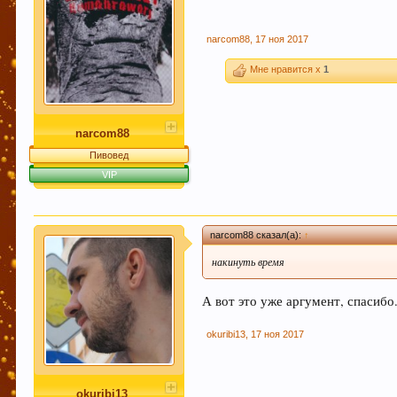
narcom88
,
17 ноя 2017
Мне нравится x
1
narcom88
Пивовед
VIP
narcom88 сказал(а):
↑
накинуть время
А вот это уже аргумент, спасибо
okuribi13
,
17 ноя 2017
okuribi13