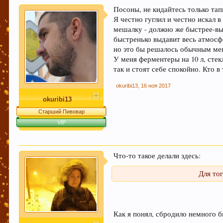
Посоны, не кидайтесь только тап
Я честно гуглил и честно искал 
Любое общение, которое не по-теме ПРОШУ пер
мешалку - должно же быстрее-выш
быстренько выдавит весь атмосф
но это бы решалось обычным меш
У меня ферментеры на 10 л, стек
так и стоят себе спокойно. Кто в
При приеме пива у мужчин выделяется гормон до
независимо от того, любит ли мужчина напитки э
okuribi13
,
16 ноя 2017
okuribi13
Старший Пивовар
Пиво богато антиоксидантами, которые приходят 
VIP
Что-то такое делали здесь:
Пиво содержит витамин В, который помогает нам
Для то
сосудистой и иммунной системы.
Кофе оказывает воздействие на преждевременное
Как я понял, сбродило немного б