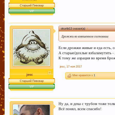
Старший Пивовар
VIP
okuribi13 сказал(а):
↑
Дрожжи во взвешенном состоянии
Если дрожжи живые и еда есть, о
А старые/дохлые взбаламутить -
К тому же аэрация во время бро
jesc
,
17 ноя 2017
jesc
Мне нравится x
1
Старший Пивовар
VIP
Ну да, и дека с трубом тоже тол
Всё понял, всем спасибо!