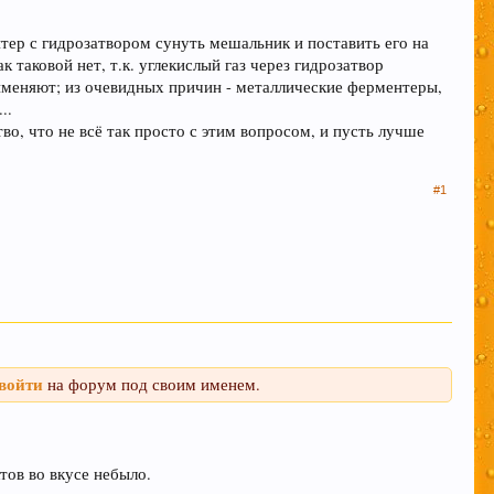
ентер с гидрозатвором сунуть мешальник и поставить его на
таковой нет, т.к. углекислый газ через гидрозатвор
именяют; из очевидных причин - металлические ферментеры,
..
во, что не всё так просто с этим вопросом, и пусть лучше
м удовольствие вызывает только вкус пива,
#1
иданты предотвратят рак.
 борется с заболеваниями сердечно-
войти
на форум под своим именем.
леваний. Пиво же наоборот защищает ДНК.
тов во вкусе небыло.