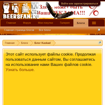
имеют информационной ценности! СПАСИБО
Войти или зарегистрироваться
Главная
Форум
Мои покупки
Галерея
Блоги
Главная страница блогов
Все блоги
Главная
Блоги
Блог Kaskad
Этот сайт использует файлы cookie. Продолжая
пользоваться данным сайтом, Вы соглашаетесь
на использование нами Ваших файлов cookie.
Узнать больше.