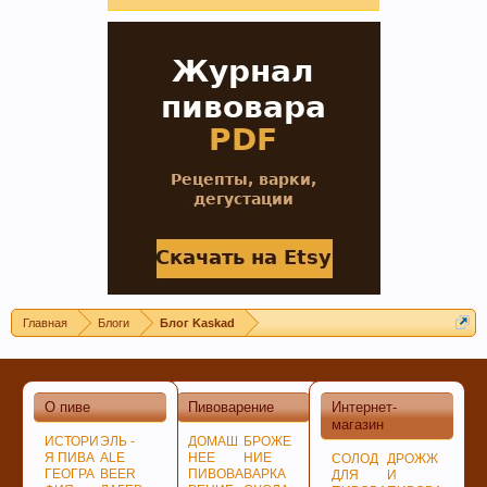
вызывает только вкус пива, независимо от того,
любит ли мужчина напитки этой марки, и даже
при отсутствии алкоголя.
Пиво богато антиоксидантами, которые
приходят из хмеля и солода, из которых оно
состоит. Эти антиоксиданты предотвратят рак.
Главная
Блоги
Блог Kaskad
О пиве
Пивоварение
Интернет-
магазин
ИСТОРИ
ЭЛЬ -
ДОМАШ
БРОЖЕ
Я ПИВА
ALE
НЕЕ
НИЕ
СОЛОД
ДРОЖЖ
ГЕОГРА
BEER
ПИВОВА
ВАРКА
ДЛЯ
И