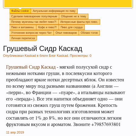
Файлы cookie
Актуальная информация по пиву
Пишите в
подпись
или в
календарь варок
, какое
Сделаем пивоварение популярным
Общение не в тему
пиво у вас сейчас готовится, так легче дать
Почему мужчины так любят пиво?!
Интересные факты про пиво.
четкий ответ или совет.
Пиво и витамины.
Кофе и пиво?!
Пиво для сердца
Уточнение вопросов через Чат
Опыт пивоваров
Облако тэгов
Личная переписка
Грушевый Сидр Каскад
Опубликовал
Kaskad
в блоге
Блог Kaskad
. Просмотры: 0
Грушевый Сидр Каскад
- мягкий полусухой сидр с
нежными нотками груши, в послевкусии которого
преобладают яркие нотки десертных яблок. Он известен
по всему миру под разными названиями (а Англии —
«перри», во Франции — «пуаре», а итальянцы называют
Если Вам нравится наш сайт, форум и
его «перада»). Все эти напитки объединяет одно — они
интернет-магазин, пожалуйста, поделитесь
готовятся из свежих груш путем брожения. Крепость
ссылкой в соц сетях и в соц закладках. Тем
сидра при разных технологиях изготовления может
самым нас станет больше :) Спасибо!
составлять от 1% до 8%, но все они отличаются легким
фруктовым вкусом и ароматом. Звоните +79857693801
11 апр 2019