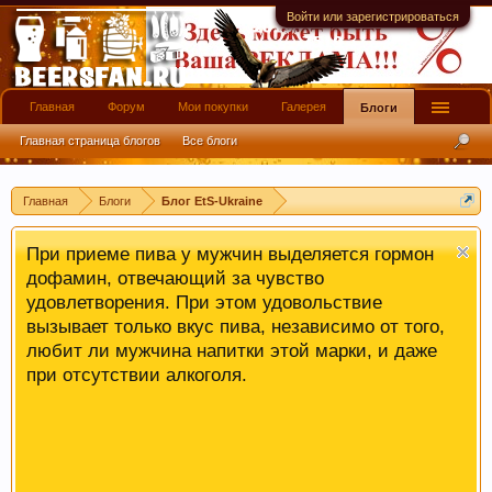
Войти или зарегистрироваться
Главная
Форум
Мои покупки
Галерея
Блоги
Главная страница блогов
Все блоги
Главная
Блоги
Блог EtS-Ukraine
При приеме пива у мужчин выделяется гормон
дофамин, отвечающий за чувство
удовлетворения. При этом удовольствие
вызывает только вкус пива, независимо от того,
любит ли мужчина напитки этой марки, и даже
при отсутствии алкоголя.