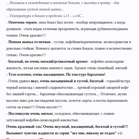
Спасибо! С уважением, администрация
…Наливала в охлажденные и влажные бокалы, с высоты в центр – для
форума.
образования густой пенной шапки…
…Температура в бокале в пределах +13…+14С…
-
Оооочень черное
, пока бокал был полон - вообще непроницаемое, а когда
УБЕДИТЕЛЬНАЯ ПРОСЬБА!!! Покинуть личные
допивали - стала видна отличная прозрачность, играющая рубиново/медными
переписки, которые не актуальные для вас и не
тонами. Очень красиво!!!
имеют информационной ценности! СПАСИБО
-
Пенная шапка отличная
- густая, кофейная/коричневатая, мелкозернистая и
довольно стойкая. Немного цепляется за стенки бокала, плавно и величественно
стекая). Очень красиво!!!
-
Богатый, но очень мягкий/деликатный аромат
- кофейно-шоколадная
жженость, легкая кислинка жженого зерна. Аромат очень спокойный, мягкий.
- Тело плотное, очень насыщенное. По текстуре бархатное!
- Очень удивил
вкус, очень насыщенный и густой, богатый
- горький/экстра
черный шоколад с жженой сладковатостью.... крепкий хороший заварной кофе
без лишней горечи.... бархатная обволакивающая густота.... Отличное, жутко
вкусное пиво для наслаждения вкусом, хочется сидеть, и молча перекатывать
глоток на языке!!! Очень вкусно!!!!
Этот сайт использует файлы cookie. Продолжая
-
Послевкусие очень мягкое
, солодовое, обволакивающее, с плавно
пользоваться данным сайтом, Вы соглашаетесь
затухающей кофейно-шоколадной жженостью.
на использование нами Ваших файлов cookie.
Очень красивый эль! Очень вкусный, насыщенный, богатый и густой!!!
Узнать больше.
Вызывает чувство жадности из серии "все мне, никому не отдам" =))