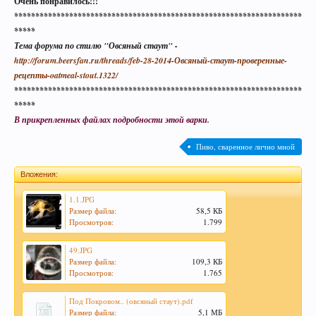
Очень понравилось!!!
********************************************************************
*****
Тема форума по стилю "Овсяный стаут" -
http://forum.beersfan.ru/threads/feb-28-2014-Овсяный-стаут-проверенные-
рецепты-oatmeal-stout.1322/
********************************************************************
*****
В прикрепленных файлах подробности этой варки.
Пиво, сваренное лично мной
Вложения:
1.1.JPG
Размер файла:
58,5 КБ
Просмотров:
1.799
49.JPG
Размер файла:
109,3 КБ
Просмотров:
1.765
Под Покровом.. (овсяный стаут).pdf
Размер файла:
5,1 МБ