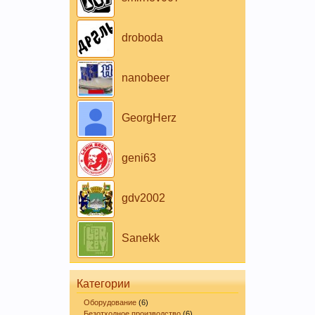
droboda
nanobeer
GeorgHerz
geni63
gdv2002
Sanekk
Категории
Оборудование
(6)
Безотходное производство
(6)