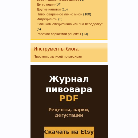
Дегустации
(84)
Другие напитки
(15)
Пиво, сваренное лично мной
(100)
Ингредиенты
(3)
Слишком специфично или "на переделку"
(5)
Рабочие варки/мои рецепты
(13)
Инструменты блога
Просмотр записей по месяцам