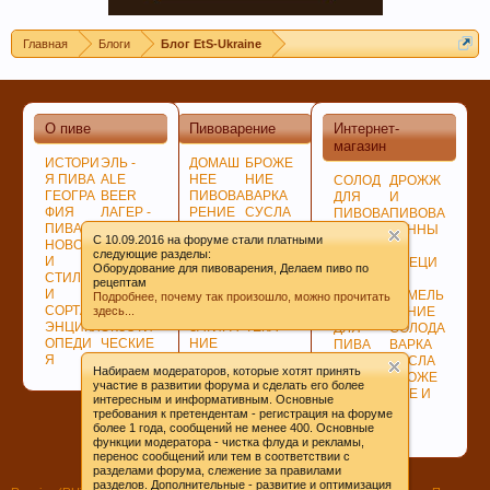
Главная
Блоги
Блог EtS-Ukraine
О пиве
Пивоварение
Интернет-
магазин
ИСТОРИ
ЭЛЬ -
ДОМАШ
БРОЖЕ
Я ПИВА
ALE
НЕЕ
НИЕ
СОЛОД
ДРОЖЖ
ГЕОГРА
BEER
ПИВОВА
ВАРКА
ДЛЯ
И
ФИЯ
ЛАГЕР -
РЕНИЕ
СУСЛА
ПИВОВА
ПИВОВА
ПИВА
LAGER
ПОДГОТ
ЛАГЕР -
РЕНИЯ
РЕННЫ
C 10.09.2016 на форуме стали платными
НОВОСТ
ПО
ОВКА,
LAGER
НЕСОЛ
Е
следующие разделы:
И
ЦВЕТУ
ПРОГРА
СОЗРЕВ
ОЖЕНО
СПЕЦИ
Оборудование для пивоварения, Делаем пиво по
СТИЛИ
ГИБРИД
ММЫ
АНИЕ
Е
И
рецептам
И
НЫЕ
СОВЕТ
ПИВА
СЫРЬЁ
ИЗМЕЛЬ
Подробнее, почему так произошло, можно прочитать
СОРТА
СОРТА
Ы
БИБЛИО
здесь...
ХМЕЛЬ
ЧЕНИЕ
ЭНЦИКЛ
ЭКЗОТИ
ЗАТИРА
ТЕКА
ДЛЯ
СОЛОДА
ОПЕДИ
ЧЕСКИЕ
НИЕ
ПИВА
ВАРКА
Я
СОРТА
СОЛОДА
ДЛЯ
СУСЛА
Набираем модераторов, которые хотят принять
ВАРКИ
БРОЖЕ
участие в развитии форума и сделать его более
ХМЕЛЯ
НИЕ И
интересным и информативным. Основные
ВЫДЕРЖКА
требования к претендентам - регистрация на форуме
ПИВА
более 1 года, сообщений не менее 400. Основные
функции модератора - чистка флуда и рекламы,
перенос сообщений или тем в соответствии с
разделами форума, слежение за правилами
разделов. Дополнительные - развитие и оптимизация