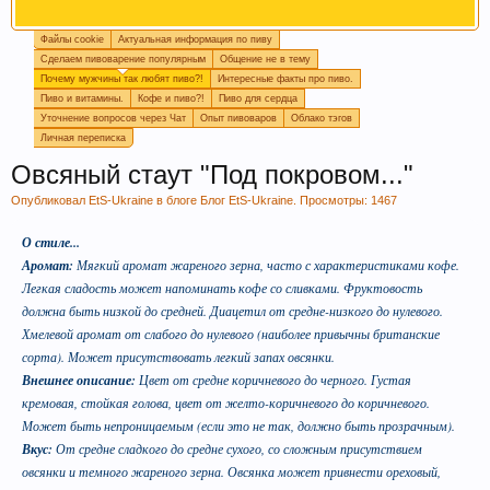
Файлы cookie
Актуальная информация по пиву
Пиво богато антиоксидантами, которые
Сделаем пивоварение популярным
Общение не в тему
приходят из хмеля и солода, из которых оно
Почему мужчины так любят пиво?!
Интересные факты про пиво.
состоит. Эти антиоксиданты предотвратят рак.
Пиво и витамины.
Кофе и пиво?!
Пиво для сердца
Уточнение вопросов через Чат
Опыт пивоваров
Облако тэгов
Личная переписка
Овсяный стаут "Под покровом..."
Опубликовал
EtS-Ukraine
в блоге
Блог EtS-Ukraine
. Просмотры: 1467
О стиле...
Аромат:
Мягкий аромат жареного зерна, часто с характеристиками кофе.
Легкая сладость может напоминать кофе со сливками. Фруктовость
должна быть низкой до средней. Диацетил от средне-низкого до нулевого.
Хмелевой аромат от слабого до нулевого (наиболее привычны британские
Пиво содержит витамин В, который помогает
сорта). Может присутствовать легкий запах овсянки.
нам поддерживать здоровую кожу, нужный
Внешнее описание:
Цвет от средне коричневого до черного. Густая
мышечный тонус, борется с заболеваниями
кремовая, стойкая голова, цвет от желто-коричневого до коричневого.
сердечно-сосудистой и иммунной системы.
Может быть непроницаемым (если это не так, должно быть прозрачным).
Вкус:
От средне сладкого до средне сухого, со сложным присутствием
овсянки и темного жареного зерна. Овсянка может привнести ореховый,