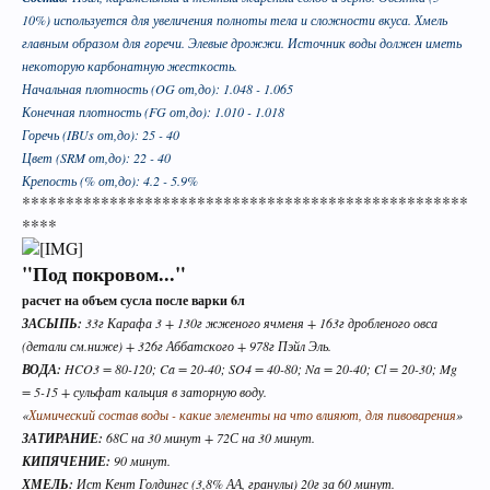
10%) используется для увеличения полноты тела и сложности вкуса. Хмель
главным образом для горечи. Элевые дрожжи. Источник воды должен иметь
некоторую карбонатную жесткость.
Начальная плотность (OG от,до): 1.048 - 1.065
Конечная плотность (FG от,до): 1.010 - 1.018
Горечь (IBUs от,до): 25 - 40
Цвет (SRM от,до): 22 - 40
Крепость (% от,до): 4.2 - 5.9%
***************************************************
В случае, если Вы не знаете в какую тему
****
форума обратится с конкретным вопросом -
просьба уточнить в чате этот момент, Вам
"Под покровом..."
будут предложены подходящие разделы, в
расчет на объем сусла после варки 6л
которых Вы сможете задать свой вопрос, либо
ЗАСЫПЬ:
33г Карафа 3 + 130г жженого ячменя + 163г дробленого овса
найти ответ на него, если такой вопрос уже
(детали см.ниже) + 326г Аббатского + 978г Пэйл Эль.
поднимался на обсуждение.
ВОДА:
HCO3 = 80-120; Ca = 20-40; SO4 = 40-80; Na = 20-40; Cl = 20-30; Mg
= 5-15 + сульфат кальция в заторную воду.
«
Химический состав воды - какие элементы на что влияют, для пивоварения
»
ЗАТИРАНИЕ:
68С на 30 минут + 72С на 30 минут.
КИПЯЧЕНИЕ:
90 минут.
ХМЕЛЬ:
Ист Кент Голдингс (3,8% АА, гранулы) 20г за 60 минут.