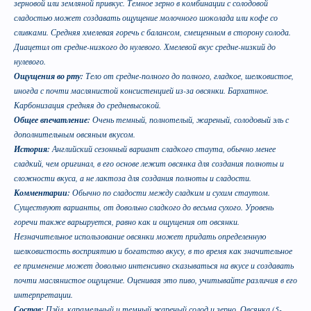
зерновой или земляной привкус. Темное зерно в комбинации с солодовой
сладостью может создавать ощущение молочного шоколада или кофе со
сливками. Средняя хмелевая горечь с балансом, смещенным в сторону солода.
Диацетил от средне-низкого до нулевого. Хмелевой вкус средне-низкий до
нулевого.
Ощущения во рту:
Тело от средне-полного до полного, гладкое, шелковистое,
Кофе оказывает воздействие на
иногда с почти маслянистой консистенцией из-за овсянки. Бархатное.
преждевременное старение человека и
Карбонизация средняя до средневысокой.
способствует развитию онкозаболеваний. Пиво
Общее впечатление:
Очень темный, полнотелый, жареный, солодовый эль с
же наоборот защищает ДНК.
дополнительным овсяным вкусом.
История:
Английский сезонный вариант сладкого стаута, обычно менее
сладкий, чем оригинал, в его основе лежит овсянка для создания полноты и
сложности вкуса, а не лактоза для создания полноты и сладости.
Комментарии:
Обычно по сладости между сладким и сухим стаутом.
Существуют варианты, от довольно сладкого до весьма сухого. Уровень
горечи также варьируется, равно как и ощущения от овсянки.
Незначительное использование овсянки может придать определенную
шелковистость восприятию и богатство вкусу, в то время как значительное
Пиво может оказать положительное действие
ее применение может довольно интенсивно сказываться на вкусе и создавать
почти маслянистое ощущение. Оценивая это пиво, учитывайте различия в его
при сердечно-сосудистых заболеваниях и
интерпретации.
служить средством их профилактики
Состав:
Пэйл, карамельный и темный жареный солод и зерно. Овсянка (5-