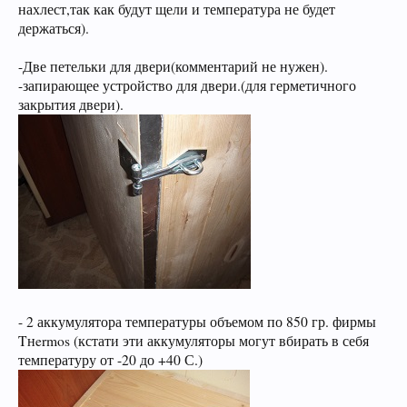
нахлест,так как будут щели и температура не будет
Просьба к модераторам форума, так же помочь
держаться).
и по возможности прописать в существующих
темах ключевые слова внизу страницы.
-Две петельки для двери(комментарий не нужен).
Спасибо! С уважением, администрация
-запирающее устройство для двери.(для герметичного
форума.
закрытия двери).
УБЕДИТЕЛЬНАЯ ПРОСЬБА!!! Покинуть личные
переписки, которые не актуальные для вас и не
имеют информационной ценности! СПАСИБО
- 2 аккумулятора температуры объемом по 850 гр. фирмы
Tнermos (кстати эти аккумуляторы могут вбирать в себя
температуру от -20 до +40 С.)
Этот сайт использует файлы cookie. Продолжая
пользоваться данным сайтом, Вы соглашаетесь