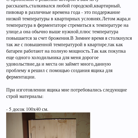
рассказать,сталкивался любой городской,квартирный,
пивовар в различные времена года - это поддержание
низкой температуры в квартирных условиях.Летом жара,и
температура в ферментаторе стремиться к температуре на
улице,а она обычно выше нужной,плюс температура
Пиво богато антиоксидантами, которые
повышается за счет брожения.В Зимнее время я столкнулся
приходят из хмеля и солода, из которых оно
так же с повышенной температурой в квартире,так как
батареи работают на полную мощность.Так как покупка
состоит. Эти антиоксиданты предотвратят рак.
еще одного холодильника для меня дорогое
удовольствие,да и места он займет много,данную
проблему я решил с помощью создания ящика для
ферментации.
При изготовлении ящика мне потребовались следующие
строй материалы:
- 5 досок 100х40 см.
Пиво содержит витамин В, который помогает
нам поддерживать здоровую кожу, нужный
мышечный тонус, борется с заболеваниями