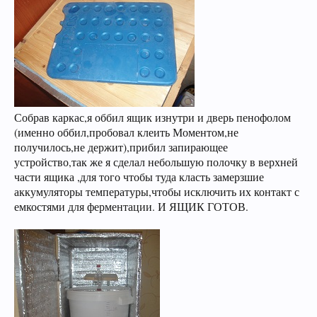
на использование нами Ваших файлов cookie.
Узнать больше.
Собрав каркас,я оббил ящик изнутри и дверь пенофолом
(именно оббил,пробовал клеить Моментом,не
получилось,не держит),прибил запирающее
устройство,так же я сделал небольшую полочку в верхней
части ящика ,для того чтобы туда класть замерзшие
аккумуляторы температуры,чтобы исключить их контакт с
емкостями для ферментации. И ЯЩИК ГОТОВ.