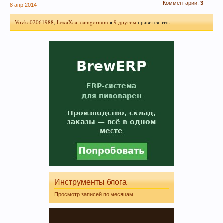
Комментарии:
3
8 апр 2014
Vovka02061988
,
LexaXaa
,
camgormon
и
9 другим
нравится это.
Инструменты блога
Просмотр записей по месяцам