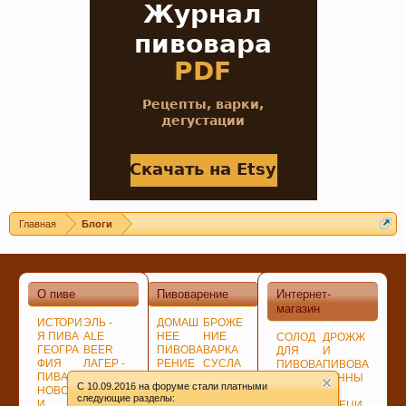
Главная
Блоги
О пиве
Пивоварение
Интернет-
магазин
ИСТОРИ
ЭЛЬ -
ДОМАШ
БРОЖЕ
Я ПИВА
ALE
НЕЕ
НИЕ
СОЛОД
ДРОЖЖ
ГЕОГРА
BEER
ПИВОВА
ВАРКА
ДЛЯ
И
ФИЯ
ЛАГЕР -
РЕНИЕ
СУСЛА
ПИВОВА
ПИВОВА
ПИВА
LAGER
ПОДГОТ
ЛАГЕР -
РЕНИЯ
РЕННЫ
C 10.09.2016 на форуме стали платными
НОВОСТ
ПО
ОВКА,
LAGER
НЕСОЛ
Е
следующие разделы:
И
ЦВЕТУ
ПРОГРА
СОЗРЕВ
ОЖЕНО
СПЕЦИ