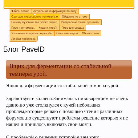
Файлы cookie
Актуальная информация по пиву
Любое общение, которое не по-теме ПРОШУ
Сделаем пивоварение популярным
Общение не в тему
переносить в
чат
.
Почему мужчины так любят пиво?!
Интересные факты про пиво.
Пиво и витамины.
Кофе и пиво?!
Пиво для сердца
Уточнение вопросов через Чат
Опыт пивоваров
Облако тэгов
Личная переписка
Блог PavelD
Ящик для ферментации со стабильной
температурой.
Ящик для ферментации со стабильной температурой.
При приеме пива у мужчин выделяется гормон
Здравствуйте коллеги.Занимаюсь пивоварением не очень
дофамин, отвечающий за чувство
давно,но уже столкнулся с кучей небольших
удовлетворения. При этом удовольствие
проблем,которые решаю с помощью чтения различных
вызывает только вкус пива, независимо от того,
форумов,но существуют проблемы решение которых я не
любит ли мужчина напитки этой марки, и даже
нашел,и пришлось включать свои мозги.
при отсутствии алкоголя.
С проблемой о решении которой я вам хочу