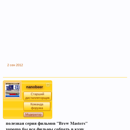
Если Вам нравится наш сайт, форум и
интернет-магазин, пожалуйста, поделитесь
ссылкой в соц сетях и в соц закладках. Тем
самым нас станет больше :) Спасибо!
2 сен 2012
nanobeer
Старший
дистилляторщик
Команда
форума
Любое общение, которое не по-теме ПРОШУ
Модератор
переносить в
чат
.
полезная серия фильмов "Brew Masters"
хорошо бы все фильмы собрать в кучу