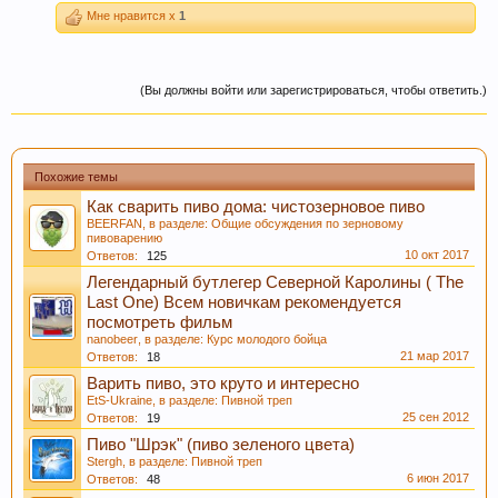
Мне нравится x
1
форумчанами) с давними датами, просьба не
принимать советы, как четкую инструкцию, т.к.
описывается чей-то личный опыт, и зачастую
(Вы должны войти или зарегистрироваться, чтобы ответить.)
эти пивовары в дальнейшем осознав
неверность таких методов делают все по
другом. Так что принимайте это просто, как
информацию, как повествование о чужом
Похожие темы
опыте, и в случае необходимости
Как сварить пиво дома: чистозерновое пиво
переспрашивайте!
BEERFAN
, в разделе:
Общие обсуждения по зерновому
пивоварению
10 окт 2017
Ответов:
125
Уважаемы пивовары и модераторы форума!
Легендарный бутлегер Северной Каролины ( The
При создании темы, убедительная просьба
Last One) Всем новичкам рекомендуется
добавлять Ключевые слова. Данная функция
посмотреть фильм
позволяет новичкам форума быстро находить
nanobeer
, в разделе:
Курс молодого бойца
21 мар 2017
Ответов:
18
нужную информацию по Облаку тэгов справа.
Варить пиво, это круто и интересно
Просьба к модераторам форума, так же помочь
EtS-Ukraine
, в разделе:
Пивной треп
и по возможности прописать в существующих
25 сен 2012
Ответов:
19
темах ключевые слова внизу страницы.
Пиво "Шрэк" (пиво зеленого цвета)
Спасибо! С уважением, администрация
Stergh
, в разделе:
Пивной треп
6 июн 2017
Ответов:
48
форума.