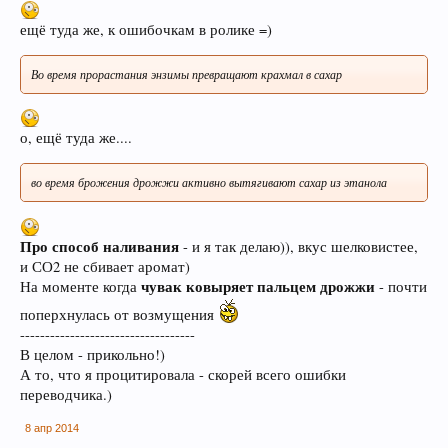
ещё туда же, к ошибочкам в ролике =)
Во время прорастания энзимы превращают крахмал в сахар
о, ещё туда же....
В случае, если Вы не знаете в какую тему
во время брожения дрожжи активно вытягивают сахар из этанола
форума обратится с конкретным вопросом -
просьба уточнить в чате этот момент, Вам
будут предложены подходящие разделы, в
Про способ наливания
- и я так делаю)), вкус шелковистее,
которых Вы сможете задать свой вопрос, либо
и СО2 не сбивает аромат)
найти ответ на него, если такой вопрос уже
чувак ковыряет пальцем дрожжи
На моменте когда
- почти
поднимался на обсуждение.
поперхнулась от возмущения
-----------------------------------
В целом - прикольно!)
А то, что я процитировала - скорей всего ошибки
переводчика.)
Уважаемые пивовары, при прочтении
8 апр 2014
информации на форуме (оставленной другими