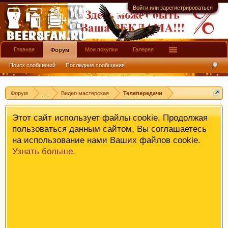
имеют информационной ценности! СПАСИБО
Войти или зарегистрироваться
Главная
Мои покупки
Галерея
Форум
Поиск сообщений
Последние сообщения
Форум
...
Видео мастерская
Телепередачи
Этот сайт использует файлы cookie. Продолжая
пользоваться данным сайтом, Вы соглашаетесь
на использование нами Ваших файлов cookie.
Узнать больше.