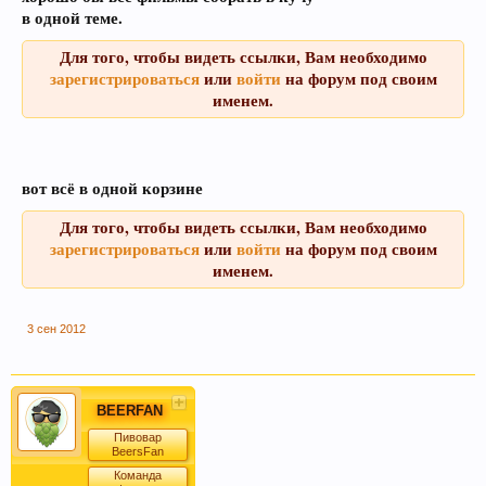
в одной теме.
Для того, чтобы видеть ссылки, Вам необходимо
зарегистрироваться
или
войти
на форум под своим
именем.
вот всё в одной корзине
При приеме пива у мужчин выделяется гормон
Для того, чтобы видеть ссылки, Вам необходимо
дофамин, отвечающий за чувство
зарегистрироваться
или
войти
на форум под своим
удовлетворения. При этом удовольствие
именем.
вызывает только вкус пива, независимо от того,
любит ли мужчина напитки этой марки, и даже
при отсутствии алкоголя.
3 сен 2012
BEERFAN
Пивовар
BeersFan
Команда