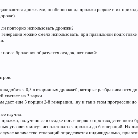
ачиваются дрожжами, особенно когда дрожжи редкие и их приходит
дороже).
агазин, пожалуйста, поделитесь ссылкой в соц сетях и
о ли повторно использовать дрожжи?
 генерации можно смело использовать, при правильной подготовке 
ии.
еносить в
чат
.
е: после брожения образуется осадок, вот такой:
фамин, отвечающий за чувство удовлетворения. При это
итров.
той марки, и даже при отсутствии алкоголя.
понадобится 0,5 л вторичных дрожжей, которые разбраживаются до 1
й хватает на 3 варки.
м даст еще 3 порции 2-й генерации...ну и так в геом прогрессии до
из хмеля и солода, из которых оно состоит. Эти антиокс
лее научно:
я дрожжи, полученные в осадке после первого производственного
нных условиях могут использоваться дрожжи до 6 генераций. Их чис
 поддерживать здоровую кожу, нужный мышечный тонус,
случае количество генераций определяется индивидуально, при этом