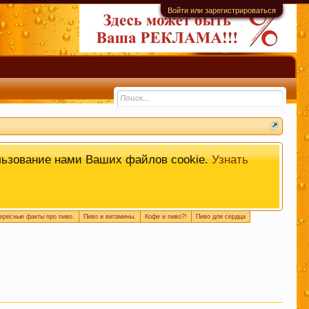
Войти или зарегистрироваться
информационной ценности! СПАСИБО
льзование нами Ваших файлов cookie.
Узнать
ересные факты про пиво.
Пиво и витамины.
Кофе и пиво?!
Пиво для сердца
емы. Это поможет быстро находить
 или совет.