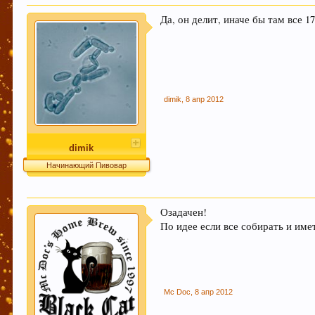
Да, он делит, иначе бы там все 
dimik
,
8 апр 2012
dimik
Начинающий Пивовар
Озадачен!
По идее если все собирать и име
Mc Doc
,
8 апр 2012