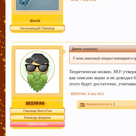
dimik
Начинающий Пивовар
Димик сказал(а):
У меня знакомый открыл пивоварню в пр
Теоретически можно, НО! утверж
как описано выше и не доводил б
этого будет достаточно, учитыва
BEERFAN
,
8 апр 2012
BEERFAN
Некомпетентно x
1
Пивовар BeersFan
Команда форума
Админ сайта