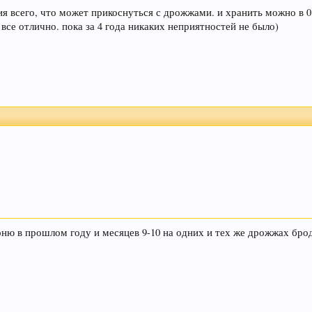
мацию по Облаку тэгов справа. Просьба к модераторам
я всего, что может прикоснуться с дрожжами. и хранить можно в 0.
а внизу страницы. Спасибо! С уважением, администра
 все отлично. пока за 4 года никаких неприятностей не было)
е, и следить за своими сообщениями - все сообщения в спец. тем
аписаны - будут удалены без предупреждения (даже если несут в 
тановиться сложнее, просим не усложнять труд модератора. Если Вы 
ув, администрация форума.
еписки, которые не актуальные для вас и не имеют 
пользоваться данным сайтом, Вы соглашаетесь на испо
ню в прошлом году и месяцев 9-10 на одних и тех же дрожжах брод