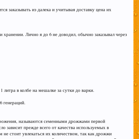
ся заказывать из далека и учитывая доставку цена их
 в соц закладках. Тем самым нас станет больше
и хранении. Лично я до 6 не доводил, обычно заказывал через
м удовольствие вызывает только вкус пива,
 литра в колбе на мешалке за сутки до варки.
 6 генераций.
иданты предотвратят рак.
 брожения, называются семенными дрожжами первой
ло зависит прежде всего от качества используемых в
 борется с заболеваниями сердечно-
 не стоит увлекаться их количеством, так как дрожжи