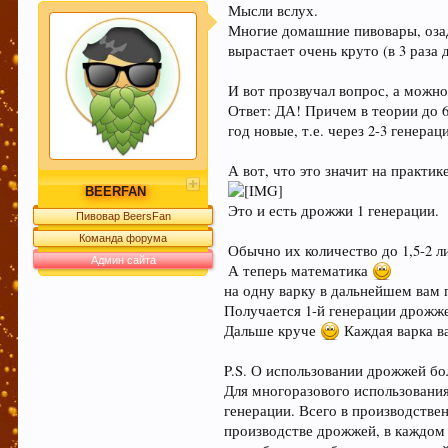
Мысли вслух.
Многие домашние пивовары, озад
вырастает очень круто (в 3 раза 
Если Вам нравится наш сайт, форум и интернет-м
:) Спасибо!
И вот прозвучал вопрос, а можн
Ответ: ДА! Причем в теории до 6
год новые, т.е. через 2-3 генерац
Любое общение, которое не по-теме ПРОШУ пер
А вот, что это значит на практик
BEERFAN
Это и есть дрожжи 1 генерации.
Пивовар BeersFan
Команда форума
При приеме пива у мужчин выделяется гормон до
Обычно их количество до 1,5-2 л
Админ сайта
независимо от того, любит ли мужчина напитки э
А теперь математика
на одну варку в дальнейшем вам 
Получается 1-й генерации дрожже
Дальше круче
Каждая варка ва
Пиво богато антиоксидантами, которые приходят 
P.S. О использовании дрожжей бо
Для многоразового использовани
генерации. Всего в производстве
Пиво содержит витамин В, который помогает нам
производстве дрожжей, в каждом 