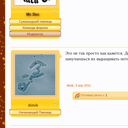
Mc Doc
Сумашедший пивовар
Команда форума
Модератор
Это не так просто как кажется. 
замучаешься их выращивать пот
dimik
,
9 апр 2012
Оптимистично x
1
dimik
Начинающий Пивовар