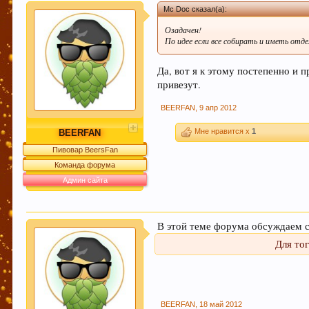
Mc Doc сказал(а):
Озадачен!
По идее если все собирать и иметь отд
Да, вот я к этому постепенно и 
привезут.
BEERFAN
,
9 апр 2012
Мне нравится x
1
BEERFAN
Пивовар BeersFan
Команда форума
Админ сайта
В этой теме форума обсуждаем 
Для то
BEERFAN
,
18 май 2012