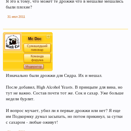
сердечно-сосудистой и иммунной системы.
Я это к тому, что может те дрожжи что в мешалке мешались
были плохие?
31 июл 2011
Mc Doc
Сумашедший
пивовар
Команда
Кофе оказывает воздействие на
форума
преждевременное старение человека и
Модератор
способствует развитию онкозаболеваний. Пиво
Изначально были дрожжи для Сидра. Их и мешал.
же наоборот защищает ДНК.
После добавил, High Alcohol Yeasts. В принцыпе для вина, но
тут не важно. Состав почти тот же. Сок и сахар. Уже больше
недели бурлит.
И вопрос мучает, убил ли я первые дрожжи или нет? Я еще
им Подкормку думал засыпать, но потом прикинул, за сутки
с сахаром - любые оживут!