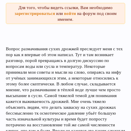
Для того, чтобы видеть ссылки, Вам необходимо
зарегистрироваться
войти
или
на форум под своим
именем.
Вопрос размачивания сухих дрожжей преследует меня с тех
пор как я впервые об этом написал. Тут и там возникает
разговор, порой превращаясь в долгую дискуссию по
вопросам воды или сусла и температур. Некоторые
принимали мои советы и мысли на слово, опираясь на инфу
от учёных занимающихся этим, а некоторые относились к
этому более скептически. В любом случае, складывается
мнение, что размачивание в тёплой воде лучше чем просто
высыпание в сусло. Самой тяжелой темой для понимания
кажется выживаемость дрожжей. Мне очень тяжело
объяснить людям, что делать закваску на сухих дрожжах
бессмысленно тк осмотическое давление убьёт большую
часть изначальной культуры и время будет попросту
потрачено на восстановление той же самой численности
клеток, что там и были. Вроди не кажется это таким сложным