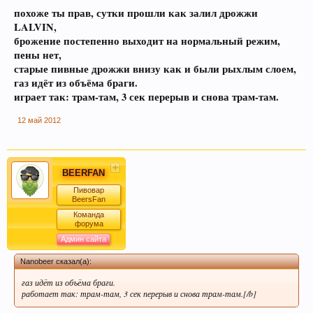
похоже ты прав, сутки прошли как залил дрожжи
LALVIN,
брожение постепенно выходит на нормальный режим,
пены нет,
старые пивные дрожжи внизу как и были рыхлым слоем,
газ идёт из объёма браги.
играет так: трам-там, 3 сек перерыв и снова трам-там.
12 май 2012
BEERFAN
Пивовар
BeersFan
Команда
форума
Админ сайта
Nanobeer сказал(а):
газ идёт из объёма браги.
работает так: трам-там, 3 сек перерыв и снова трам-там.[/b]