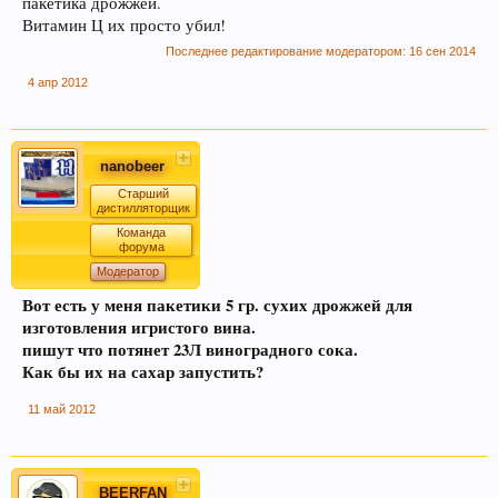
пакетика дрожжей.
имеют информационной ценности! СПАСИБО
Витамин Ц их просто убил!
Последнее редактирование модератором:
16 сен 2014
4 апр 2012
nanobeer
Старший
дистилляторщик
Команда
форума
Этот сайт использует файлы cookie. Продолжая
Модератор
пользоваться данным сайтом, Вы соглашаетесь
Вот есть у меня пакетики 5 гр. сухих дрожжей для
на использование нами Ваших файлов cookie.
изготовления игристого вина.
Узнать больше.
пишут что потянет 23Л виноградного сока.
Как бы их на сахар запустить?
11 май 2012
BEERFAN