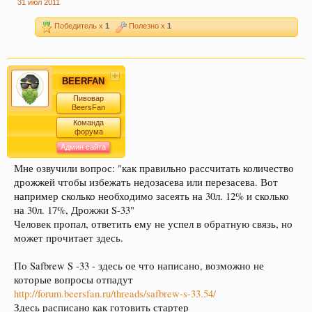
31 июл 2011
Пиво может оказать положительное действие
при сердечно-сосудистых заболеваниях и
Победитель x
1
Полезно x
1
служить средством их профилактики
BEERFAN
Пивовар
BeersFan
Команда
форума
Админ сайта
Мне озвучили вопрос: "как правильно рассчитать количество
дрожжей чтобы избежать недозасева или перезасева. Вот
В случае, если Вы не знаете в какую тему
например сколько необходимо засеять на 30л. 12% и сколько
форума обратится с конкретным вопросом -
на 30л. 17%, Дрожжи S-33"
просьба уточнить в чате этот момент, Вам
Человек пропал, ответить ему не успел в обратную связь, но
будут предложены подходящие разделы, в
может прочитает здесь.
которых Вы сможете задать свой вопрос, либо
По Safbrew S -33 - здесь ое что написано, возможно не
найти ответ на него, если такой вопрос уже
которые вопросы отпадут
поднимался на обсуждение.
http://forum.beersfan.ru/threads/safbrew-s-33.54/
Здесь расписано как готовить стартер