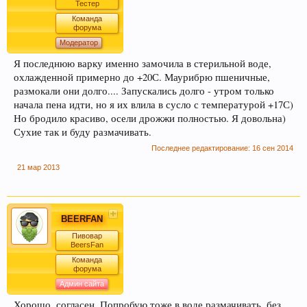
Тестер
Команда
форума
Модератор
Я последнюю варку именно замочила в стерильной воде,
охлажденной примерно до +20С. Маурибрю пшеничные,
размокали они долго.... Запускались долго - утром только
начала пена идти, но я их влила в сусло с температурой +17С)
Но бродило красиво, осели дрожжи полностью. Я довольна)
Сухие так и буду размачивать.
Последнее редактирование:
16 сен 2014
21 мар 2013
BEERFAN
Пивовар
BeersFan
Команда
форума
Админ сайта
Хорошо, согласен. Попробую тоже в воде размачивать, без