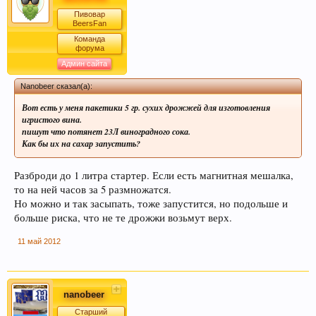
Пивовар
BeersFan
Команда
форума
Админ сайта
Nanobeer сказал(а):
Вот есть у меня пакетики 5 гр. сухих дрожжей для изготовления
игристого вина.
пишут что потянет 23Л виноградного сока.
Как бы их на сахар запустить?
Разброди до 1 литра стартер. Если есть магнитная мешалка,
то на ней часов за 5 размножатся.
Но можно и так засыпать, тоже запустится, но подольше и
больше риска, что не те дрожжи возьмут верх.
11 май 2012
nanobeer
Старший