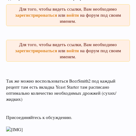
Для того, чтобы видеть ссылки, Вам необходимо
зарегистрироваться
войти
или
на форум под своим
именем.
Уважаемые пивовары, при прочтении
информации на форуме (оставленной другими
форумчанами) с давними датами, просьба не
Для того, чтобы видеть ссылки, Вам необходимо
принимать советы, как четкую инструкцию, т.к.
зарегистрироваться
войти
или
на форум под своим
описывается чей-то личный опыт, и зачастую
именем.
эти пивовары в дальнейшем осознав
неверность таких методов делают все по
другом. Так что принимайте это просто, как
информацию, как повествование о чужом
Так же можно воспользоваться BeerSmith2 под каждый
опыте, и в случае необходимости
рецепт там есть вкладка Yeast Starter там расписано
переспрашивайте!
оптимально количество необходимых дрожжей (сухих/
жидких)
Уважаемы пивовары и модераторы форума!
При создании темы, убедительная просьба
Присоединяйтесь к обсуждению.
добавлять Ключевые слова. Данная функция
позволяет новичкам форума быстро находить
нужную информацию по Облаку тэгов справа.