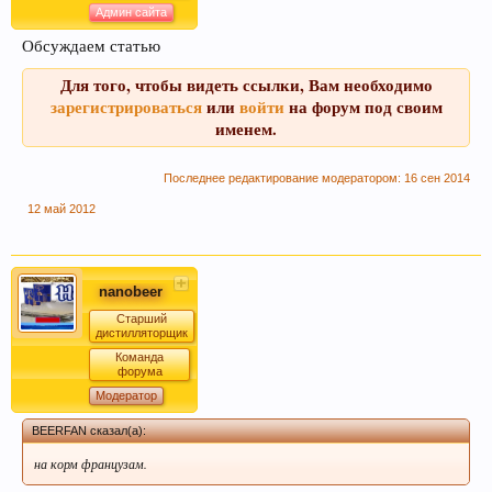
Админ сайта
Обсуждаем статью
Для того, чтобы видеть ссылки, Вам необходимо
зарегистрироваться
или
войти
на форум под своим
именем.
Последнее редактирование модератором:
16 сен 2014
12 май 2012
nanobeer
Старший
дистилляторщик
Команда
форума
Модератор
BEERFAN сказал(а):
на корм французам.