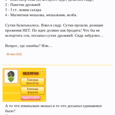
2 - Пакетик дрожжей
3 - 3 ст. ложки сахара
4 - Магнитная мешалка, мешальник, колба.
Сутки бультыхалось. Влил в сидр. Сутки прошли, реакции
прожения НЕТ. По идее должно как бродить! Что бы не
Пиво богато антиоксидантами, которые
испортить сок, посыпал сухих дрожжей. Сидр забурлил....
приходят из хмеля и солода, из которых оно
состоит. Эти антиоксиданты предотвратят рак.
Вопрос, где ошибка? Или....
30 июл 2011
BEERFAN
Пивовар
BeersFan
Команда
форума
Пиво содержит витамин В, который помогает
Админ сайта
нам поддерживать здоровую кожу, нужный
А то что изначально мешал и то что досыпал одинаковое
мышечный тонус, борется с заболеваниями
было?