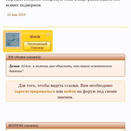
всяких подкормок.
21 мар 2013
dimik
Начинающий
Пивовар
EtS-Ukraine сказал(а):
Димик
:014ets: а можешь мне объяснить, что такое осмотическое
давление?
Для того, чтобы видеть ссылки, Вам необходимо
зарегистрироваться
войти
или
на форум под своим
именем.
BEERFAN сказал(а):