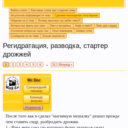
Файлы cookie
Ключевые слова при создании темы
Любое общение, которое не по-теме ПРОШУ
Актуальная информация по пиву
Сделаем пивоварение популярным
переносить в
чат
.
Общение не в тему
Почему мужчины так любят пиво?!
Интересные факты про пиво.
Пиво и витамины.
Кофе и пиво?!
Пиво для сердца
Уточнение вопросов через Чат
Опыт пивоваров
Облако тэгов
Сообщения не по теме
Личная переписка
Регидратация, разводка, стартер
дрожжей
1
2
3
4
5
6
→
31
Вперёд >
Mc Doc
При приеме пива у мужчин выделяется гормон
Сумашедший
пивовар
дофамин, отвечающий за чувство
Команда
удовлетворения. При этом удовольствие
форума
вызывает только вкус пива, независимо от того,
Модератор
любит ли мужчина напитки этой марки, и даже
После того как я сделал "магниную мешалку" решил прежде
при отсутствии алкоголя.
чем ставить сидр, разбродить дрожжи.
1 - Взял литр сока (из которого будет делаться сидр)