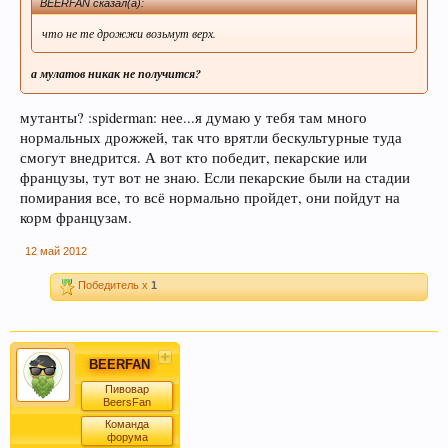
BEERFAN сказал(а):
что не те дрожжи возьмут верх.
а мулатов никак не получится?
мутанты? :spiderman: нее...я думаю у тебя там много
нормальных дрожжей, так что врятли бескультурные туда
смогут внедрится. А вот кто победит, пекарские или
французы, тут вот не знаю. Если пекарские были на стадии
помирания все, то всё нормально пройдет, они пойдут на
корм французам.
12 май 2012
Победитель x
1
BEERFAN
Пивовар
BeersFan
Команда
форума