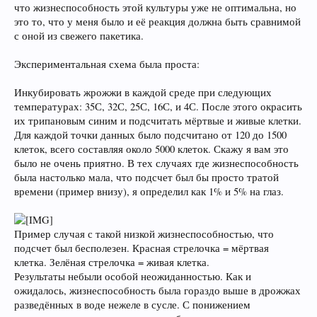
что жизнеспособность этой культуры уже не оптимальна, но
это то, что у меня было и её реакция должна быть сравнимой
с оной из свежего пакетика.
Экспериментальная схема была проста:
Инкубировать жрожжи в каждой среде при следующих
температурах: 35С, 32С, 25С, 16С, и 4С. После этого окрасить
их трипановым синим и подсчитать мёртвые и живые клетки.
Для каждой точки данных было подсчитано от 120 до 1500
клеток, всего составляя около 5000 клеток. Скажу я вам это
было не очень приятно. В тех случаях где жизнеспособность
была настолько мала, что подсчет был бы просто тратой
времени (пример внизу), я определил как 1% и 5% на глаз.
Пример случая с такой низкой жизнеспособностью, что
подсчет был бесполезен. Красная стрелочка = мёртвая
клетка. Зелёная стрелочка = живая клетка.
Результаты небыли особой неожиданностью. Как и
ожидалось, жизнеспособность была гораздо выше в дрожжах
разведённых в воде нежеле в сусле. С понижением