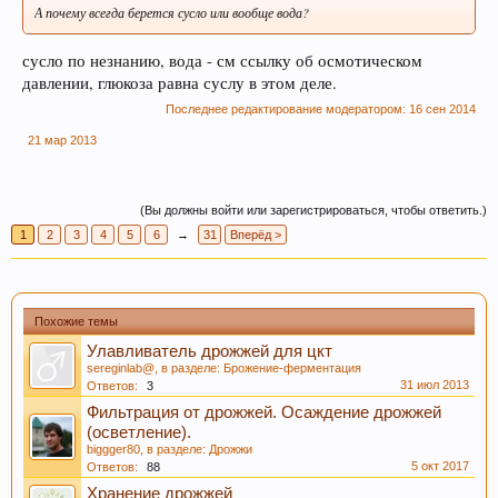
А почему всегда берется сусло или вообще вода?
сусло по незнанию, вода - см ссылку об осмотическом
давлении, глюкоза равна суслу в этом деле.
Последнее редактирование модератором:
16 сен 2014
21 мар 2013
(Вы должны войти или зарегистрироваться, чтобы ответить.)
1
2
3
4
5
6
→
31
Вперёд >
Похожие темы
Улавливатель дрожжей для цкт
sereginlab@
, в разделе:
Брожение-ферментация
31 июл 2013
Ответов:
3
Фильтрация от дрожжей. Осаждение дрожжей
(осветление).
biggger80
, в разделе:
Дрожжи
5 окт 2017
Ответов:
88
Хранение дрожжей