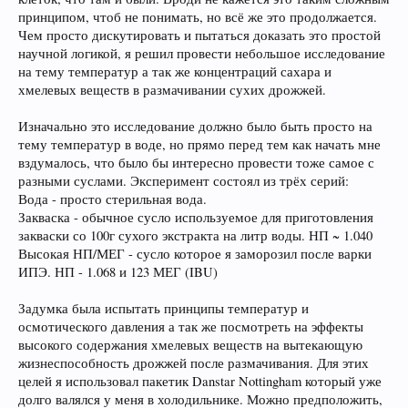
принципом, чтоб не понимать, но всё же это продолжается.
Чем просто дискутировать и пытаться доказать это простой
научной логикой, я решил провести небольшое исследование
на тему температур а так же концентраций сахара и
хмелевых веществ в размачивании сухих дрожжей.
Изначально это исследование должно было быть просто на
тему температур в воде, но прямо перед тем как начать мне
вздумалось, что было бы интересно провести тоже самое с
разными суслами. Эксперимент состоял из трёх серий:
Вода - просто стерильная вода.
Закваска - обычное сусло используемое для приготовления
закваски со 100г сухого экстракта на литр воды. НП ~ 1.040
Высокая НП/МЕГ - сусло которое я заморозил после варки
ИПЭ. НП - 1.068 и 123 МЕГ (IBU)
Задумка была испытать принципы температур и
осмотического давления а так же посмотреть на эффекты
высокого содержания хмелевых веществ на вытекающую
жизнеспособность дрожжей после размачивания. Для этих
целей я использовал пакетик Danstar Nottingham который уже
долго валялся у меня в холодильнике. Можно предположить,