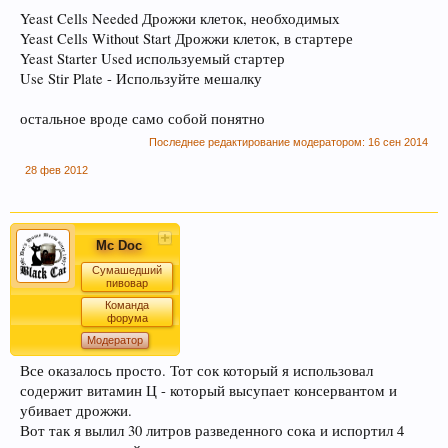
Просьба к модераторам форума, так же помочь
Yeast Cells Needed Дрожжи клеток, необходимых
и по возможности прописать в существующих
Yeast Cells Without Start Дрожжи клеток, в стартере
темах ключевые слова внизу страницы.
Yeast Starter Used используемый стартер
Спасибо! С уважением, администрация
Use Stir Plate - Используйте мешалку
форума.
остальное вроде само собой понятно
Последнее редактирование модератором:
16 сен 2014
Уважаемый пользователь Гость, просьба быть
28 фев 2012
внимательнее, и следить за своими сообщениями - все
сообщения в спец. темах (все разделы форума кроме
"флэйм, флуд, оффтопик") не соответствующие по
смыслу той теме в которой были написаны - будут
Mc Doc
удалены без предупреждения (даже если несут в себе
ценную информацию, но при этом написаны "не там где
Сумашедший
пивовар
стоило"). Форум растет - содержать его "в чистоте"
становиться сложнее, просим не усложнять труд
Команда
форума
модератора. Если Вы в растерянности по поводу поиска
нужной темы – этот момент можно уточнить в чате
Модератор
Надеемся на понимание, с ув, администрация форума.
Все оказалось просто. Тот сок который я использовал
содержит витамин Ц - который высупает консервантом и
убивает дрожжи.
УБЕДИТЕЛЬНАЯ ПРОСЬБА!!! Покинуть личные
Вот так я вылил 30 литров разведенного сока и испортил 4
переписки, которые не актуальные для вас и не