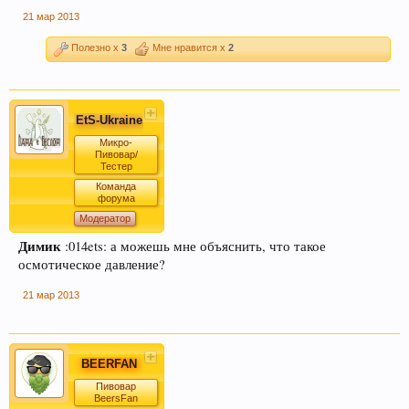
21 мар 2013
Полезно x
3
Мне нравится x
2
EtS-Ukraine
Микро-
Пивовар/
Тестер
Команда
форума
Модератор
Димик
:014ets: а можешь мне объяснить, что такое
осмотическое давление?
21 мар 2013
BEERFAN
Пивовар
BeersFan