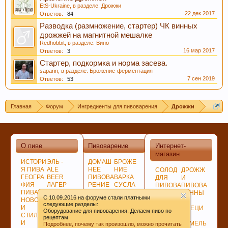
EtS-Ukraine
, в разделе:
Дрожжи
22 дек 2017
Ответов:
84
Разводка (размножение, стартер) ЧК винных
дрожжей на магнитной мешалке
Redhobbit
, в разделе:
Вино
16 мар 2017
Ответов:
3
Стартер, подкормка и норма засева.
saparin
, в разделе:
Брожение-ферментация
7 сен 2019
Ответов:
53
Главная
Форум
Ингредиенты для пивоварения
Дрожжи
О пиве
Пивоварение
Интернет-
магазин
ИСТОРИ
ЭЛЬ -
ДОМАШ
БРОЖЕ
Я ПИВА
ALE
НЕЕ
НИЕ
СОЛОД
ДРОЖЖ
ГЕОГРА
BEER
ПИВОВА
ВАРКА
ДЛЯ
И
ФИЯ
ЛАГЕР -
РЕНИЕ
СУСЛА
ПИВОВА
ПИВОВА
ПИВА
LAGER
ПОДГОТ
ЛАГЕР -
РЕНИЯ
РЕННЫ
C 10.09.2016 на форуме стали платными
НОВОСТ
ПО
ОВКА,
LAGER
НЕСОЛ
Е
следующие разделы:
И
ЦВЕТУ
ПРОГРА
СОЗРЕВ
ОЖЕНО
СПЕЦИ
Оборудование для пивоварения, Делаем пиво по
СТИЛИ
ГИБРИД
ММЫ
АНИЕ
Е
И
рецептам
И
НЫЕ
СОВЕТ
ПИВА
СЫРЬЁ
ИЗМЕЛЬ
Подробнее, почему так произошло, можно прочитать