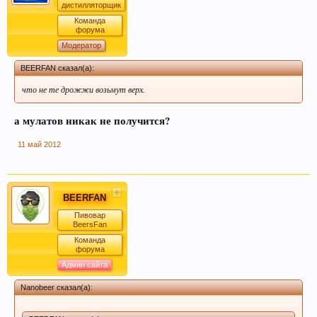
дистилляторщик
Команда
форума
Модератор
BEERFAN сказал(а):
что не те дрожжи возьмут верх.
а мулатов никак не получится?
11 май 2012
BEERFAN
Пивовар
BeersFan
Команда
форума
Админ сайта
Nanobeer сказал(а):