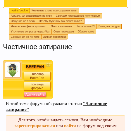
Файлы cookie
Ключевые слова при создании темы
Огромная просьба, при создании новой темы
Актуальная информация по пиву
Сделаем пивоварение популярным
прописывайте ключевые слова, которые
Общение не в тему
Почему мужчины так любят пиво?!
отражают смысл темы. Это поможет быстро
Интересные факты про пиво.
Пиво и витамины.
Кофе и пиво?!
Пиво для сердца
находить информацию на форуме. Спасибо!
Уточнение вопросов через Чат
Опыт пивоваров
Облако тэгов
Сообщения не по теме
Личная переписка
Частичное затирание
BEERFAN
Пивовар
BeersFan
Команда
форума
Пишите в
подпись
или в
календарь варок
, какое
Админ сайта
пиво у вас сейчас готовится, так легче дать
четкий ответ или совет.
"Частичное
В этой теме форума обсуждаем статью
затирание"
Для того, чтобы видеть ссылки, Вам необходимо
зарегистрироваться
войти
или
на форум под своим