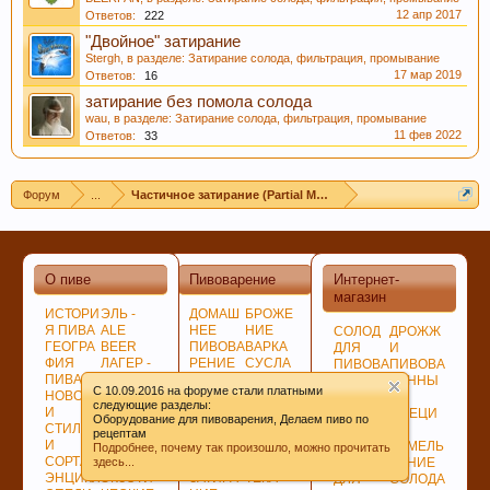
12 апр 2017
Ответов:
222
"Двойное" затирание
Stergh
, в разделе:
Затирание солода, фильтрация, промывание
17 мар 2019
Ответов:
16
затирание без помола солода
wau
, в разделе:
Затирание солода, фильтрация, промывание
11 фев 2022
Ответов:
33
Форум
...
Частичное затирание (Partial Mash)
При приеме пива у мужчин выделяется гормон
дофамин, отвечающий за чувство
удовлетворения. При этом удовольствие
О пиве
Пивоварение
Интернет-
вызывает только вкус пива, независимо от того,
магазин
любит ли мужчина напитки этой марки, и даже
ИСТОРИ
ЭЛЬ -
ДОМАШ
БРОЖЕ
Я ПИВА
ALE
НЕЕ
НИЕ
СОЛОД
ДРОЖЖ
при отсутствии алкоголя.
ГЕОГРА
BEER
ПИВОВА
ВАРКА
ДЛЯ
И
ФИЯ
ЛАГЕР -
РЕНИЕ
СУСЛА
ПИВОВА
ПИВОВА
ПИВА
LAGER
ПОДГОТ
ЛАГЕР -
РЕНИЯ
РЕННЫ
C 10.09.2016 на форуме стали платными
НОВОСТ
ПО
ОВКА,
LAGER
НЕСОЛ
Е
следующие разделы:
И
ЦВЕТУ
ПРОГРА
СОЗРЕВ
ОЖЕНО
СПЕЦИ
Оборудование для пивоварения, Делаем пиво по
СТИЛИ
ГИБРИД
ММЫ
АНИЕ
Е
И
рецептам
И
НЫЕ
СОВЕТ
ПИВА
СЫРЬЁ
ИЗМЕЛЬ
Подробнее, почему так произошло, можно прочитать
СОРТА
СОРТА
Ы
БИБЛИО
ХМЕЛЬ
ЧЕНИЕ
здесь...
ЭНЦИКЛ
ЭКЗОТИ
ЗАТИРА
ТЕКА
ДЛЯ
СОЛОДА