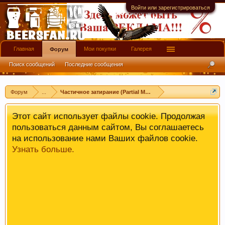
имеют информационной ценности! СПАСИБО
Войти или зарегистрироваться
Главная
Мои покупки
Галерея
Форум
Поиск сообщений
Последние сообщения
Форум
...
Частичное затирание (Partial Mash)
Этот сайт использует файлы cookie. Продолжая
пользоваться данным сайтом, Вы соглашаетесь
на использование нами Ваших файлов cookie.
Узнать больше.