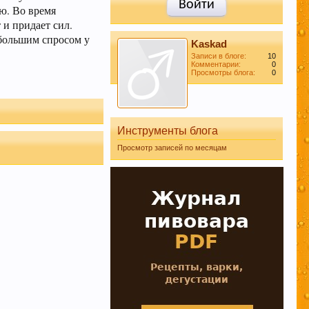
Войти
ю. Во время
 и придает сил.
 большим спросом у
Kaskad
Записи в блоге:
10
Комментарии:
0
Просмотры блога:
0
Инструменты блога
том
Просмотр записей по месяцам
даже при
сиданты
 борется с