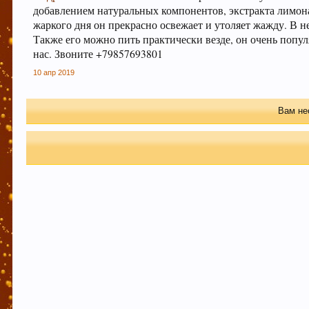
добавлением натуральных компонентов, экстракта лимон
закладках. Тем самым нас станет больше :) Спас
жаркого дня он прекрасно освежает и утоляет жажду. В н
Также его можно пить практически везде, он очень попул
нас. Звоните +79857693801
Любое общение, которое не по-теме ПРОШУ пер
10 апр 2019
Вам не
При приеме пива у мужчин выделяется гормон д
удовольствие вызывает только вкус пива, незави
отсутствии алкоголя.
Пиво богато антиоксидантами, которые приходят 
предотвратят рак.
Пиво содержит витамин В, который помогает нам