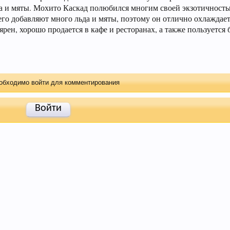
а и мяты. Мохито Каскад полюбился многим своей экзотичность
ибо!
его добавляют много льда и мяты, поэтому он отлично охлаждает
ярен, хорошо продается в кафе и ресторанах, а также пользуется
еносить в
чат
.
обходимо войти для комментирования
Войти
офамин, отвечающий за чувство удовлетворения. При э
симо от того, любит ли мужчина напитки этой марки, и 
из хмеля и солода, из которых оно состоит. Эти антиок
 поддерживать здоровую кожу, нужный мышечный тонус,