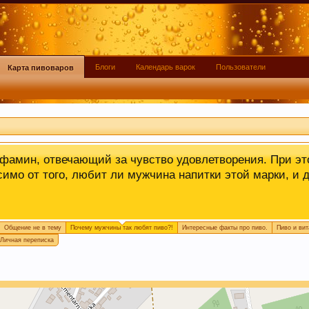
агазин, пожалуйста, поделитесь ссылкой в соц сетях и 
ибо!
Блоги
Календарь варок
Пользователи
Карта пивоваров
еносить в
чат
.
офамин, отвечающий за чувство удовлетворения. При э
симо от того, любит ли мужчина напитки этой марки, и 
Общение не в тему
Почему мужчины так любят пиво?!
Интересные факты про пиво.
Пиво и ви
из хмеля и солода, из которых оно состоит. Эти антиок
Личная переписка
 поддерживать здоровую кожу, нужный мышечный тонус,