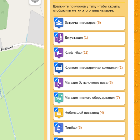
Щёлкните по нужному типу чтобы скрыть/
отобразить метки этого типа на карте.
Встреча пивоваров
(8)
леваний. Пиво
Дегустация
(1)
Крафт-бар
(11)
ом их
Крупная пивоваренная компания
(1)
Магазин бутылочного пива
(3)
Магазин пивного оборудования
(7)
 чате этот
йти ответ на
Небольшой пивзавод
(4)
Пивбар
(3)
вними датами,