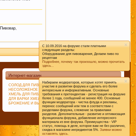
Пивовар
,
C 10.09.2016 на форуме стали платными
следующие разделы:
Оборудование для пивоварения, Делаем пиво по
рецептам
Подробнее, почему так произошло, можно прочитать
здесь...
Интернет-магазин
Набираем модераторов, которые хотят принять
СОЛОД ДЛЯ ПИВОВАРЕНИЯ
ДРОЖЖИ ПИВОВАРЕННЫЕ
участие в развитии форума и сделать его более
НЕСОЛОЖЕНОЕ СЫРЬЁ
СПЕЦИИ
интересным и информативным. Основные
ХМЕЛЬ ДЛЯ ПИВА
ИЗМЕЛЬЧЕНИЕ СОЛОДА
требования к претендентам - регистрация на форуме
более 1 года, сообщений не менее 400. Основные
ДЛЯ ВАРКИ ХМЕЛЯ
ВАРКА СУСЛА
функции модератора - чистка флуда и рекламы,
БРОЖЕНИЕ И ВЫДЕРЖКА ПИВА
перенос сообщений или тем в соответствии с
разделами форума, слежение за правилами
разделов. Дополнительные - развитие и оптимизация
функционала форума, добавление интересного
Помощь
Главная
Вверх
материала из вне форума. Преимущества - VIP
статус, помощь в деле, которое вам не без различно,
Условия и правила
скидка в магазине ингредиентов 5%.
Заявки можно
оставлять здесь.