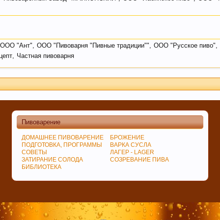
ООО "Ант"
,
ООО "Пивоварня "Пивные традиции""
,
ООО "Русское пиво"
,
цепт
,
Частная пивоварня
Пивоварение
ДОМАШНЕЕ ПИВОВАРЕНИЕ
БРОЖЕНИЕ
ПОДГОТОВКА, ПРОГРАММЫ
ВАРКА СУСЛА
СОВЕТЫ
ЛАГЕР - LAGER
ЗАТИРАНИЕ СОЛОДА
СОЗРЕВАНИЕ ПИВА
БИБЛИОТЕКА