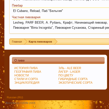
Пивбар
El Cubano
,
Reload
,
Паб "Бельгия"
Частная пивоварня
Lesheg
,
PARF BEER
,
А. Рубанъ
,
Крафт
,
Начинающий пивовар
,
Пивоварня "Birra Incognita"
,
Пивоварня Суханова
,
Старинный ре
Главная
Карта пивоваров
О пиве
ИСТОРИЯ ПИВА
ЭЛЬ - ALE BEER
ГЕОГРАФИЯ ПИВА
ЛАГЕР - LAGER
НОВОСТИ
ПО ЦВЕТУ
СТИЛИ И СОРТА
ГИБРИДНЫЕ СОРТА
ЭНЦИКЛОПЕДИЯ
ЭКЗОТИЧЕСКИЕ СОРТА
Russian (RU)
Beersfan.ru ©2009-20ХХ