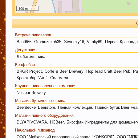
просьба не принимать советы, как четкую инструк
дальнейшем осознав неверность таких методов де
100 m
как повествование о чужом опыте, и в случае н
Уважаемы пивовары и модераторы форума! При с
Данная функция позволяет новичкам форума быс
Встреча пивоваров
модераторам форума, так же помочь и по возмо
Beat666
,
Gromozeka535
,
Severniy16
,
Vitaliy69
,
Первая Краснод
страницы. Спасибо! С уважением, администраци
Дегустация
Любитель пива
УБЕДИТЕЛЬНАЯ ПРОСЬБА!!! Покинуть личные пер
Крафт-бар
ценности! СПАСИБО
BRGR Project
,
Coffe & Beer Brewery
,
HopHead Craft Beer Pub
,
Pu
Крафт-бар "Ант"
,
Соломель
Крупная пивоваренная компания
Nuclear Brewery
Этот сайт использует файлы cookie. Продолжая 
Магазин бутылочного пива
Ваших файлов cookie.
Узнать больше.
Beerdeckel Beerstore
,
Пенная коллекция
,
Пивной бутик Beer Fea
Магазин пивного оборудования
DLYAPIVOVARA
,
HCBeer
,
Бирсфан Ингредиенты для домашнего 
Небольшой пивзавод
ООО "Майкопский пивоваренный завод "КОНКОРД"
,
ООО "МПК"