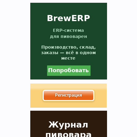
В случае, если Вы не знаете в какую тему
форума обратится с конкретным вопросом -
просьба уточнить в чате этот момент, Вам
будут предложены подходящие разделы, в
которых Вы сможете задать свой вопрос, либо
найти ответ на него, если такой вопрос уже
поднимался на обсуждение.
Регистрация
Уважаемые пивовары, при прочтении
информации на форуме (оставленной другими
форумчанами) с давними датами, просьба не
принимать советы, как четкую инструкцию, т.к.
описывается чей-то личный опыт, и зачастую