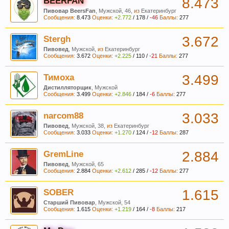
BEERFAN
8.473
Пивовар BeersFan
, Мужской, 46,
из
Екатеринбург
Сообщения:
8.473
Оценки:
+2.772
/
178
/
-46
Баллы:
277
Stergh
3.672
Пивовед
, Мужской,
из
Екатеринбург
Сообщения:
3.672
Оценки:
+2.225
/
110
/
-21
Баллы:
277
При приеме пива у мужчин выделяется гормон
дофамин, отвечающий за чувство
Тимоха
3.499
удовлетворения. При этом удовольствие
Дистилляторщик
, Мужской
вызывает только вкус пива, независимо от того,
Сообщения:
3.499
Оценки:
+2.846
/
184
/
-6
Баллы:
277
любит ли мужчина напитки этой марки, и даже
narcom88
3.033
при отсутствии алкоголя.
Пивовед
, Мужской, 38,
из
Екатеринбург
Сообщения:
3.033
Оценки:
+1.270
/
124
/
-12
Баллы:
287
GremLine
2.884
Пивовед
, Мужской, 65
Сообщения:
2.884
Оценки:
+2.612
/
285
/
-12
Баллы:
277
SOBER
1.615
Пиво богато антиоксидантами, которые
Старший Пивовар
, Мужской, 54
приходят из хмеля и солода, из которых оно
Сообщения:
1.615
Оценки:
+1.219
/
164
/
-8
Баллы:
217
состоит. Эти антиоксиданты предотвратят рак.