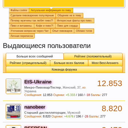
Файлы cookie
Актуальная информация по пиву
Если Вам нравится наш сайт, форум и
Сделаем пивоварение популярным
Общение не в тему
интернет-магазин, пожалуйста, поделитесь
Почему мужчины так любят пиво?!
Интересные факты про пиво.
ссылкой в соц сетях и в соц закладках. Тем
Пиво и витамины.
Кофе и пиво?!
Пиво для сердца
самым нас станет больше :) Спасибо!
Уточнение вопросов через Чат
Опыт пивоваров
Облако тэгов
Личная переписка
Выдающиеся пользователи
Больше всех сообщений
Рейтинг (положительный)
Рейтинг (отрицательный)
Больше всех баллов
Most Best Answers
Команда форума
EtS-Ukraine
12.853
Любое общение, которое не по-теме ПРОШУ
Микро-Пивовар/Тестер
, Женский, 37,
из
Украина
переносить в
чат
.
Сообщения:
12.853
Оценки:
+5.333
/
160
/
-18
Баллы:
277
nanobeer
8.820
Старший дистилляторщик
, Мужской
Сообщения:
8.820
Оценки:
+4.676
/
196
/
-26
Баллы:
277