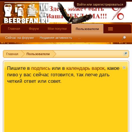
на использование нами Ваших файлов cookie.
Войти или зарегистрироваться
Узнать больше.
Главная
Форум
Мои покупки
Пользователи
Сейчас на форуме
Недавняя активность
...
Главная
Пользователи
Пишите в
подпись
или в
календарь варок
, какое
пиво у вас сейчас готовится, так легче дать
четкий ответ или совет.