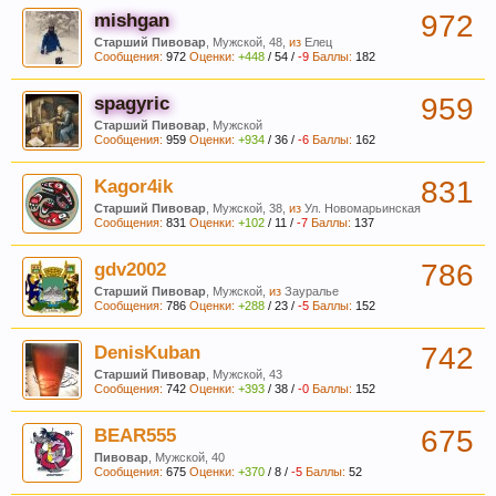
Кофе оказывает воздействие на
mishgan
972
преждевременное старение человека и
Старший Пивовар
, Мужской, 48,
из
Елец
способствует развитию онкозаболеваний. Пиво
Сообщения:
972
Оценки:
+448
/
54
/
-9
Баллы:
182
же наоборот защищает ДНК.
spagyric
959
Старший Пивовар
, Мужской
Сообщения:
959
Оценки:
+934
/
36
/
-6
Баллы:
162
Kagor4ik
831
Старший Пивовар
, Мужской, 38,
из
Ул. Новомарьинская
Сообщения:
831
Оценки:
+102
/
11
/
-7
Баллы:
137
gdv2002
786
Старший Пивовар
, Мужской,
из
Зауралье
Пиво может оказать положительное действие
Сообщения:
786
Оценки:
+288
/
23
/
-5
Баллы:
152
при сердечно-сосудистых заболеваниях и
служить средством их профилактики
DenisKuban
742
Старший Пивовар
, Мужской, 43
Сообщения:
742
Оценки:
+393
/
38
/
-0
Баллы:
152
BEAR555
675
Пивовар
, Мужской, 40
Сообщения:
675
Оценки:
+370
/
8
/
-5
Баллы:
52