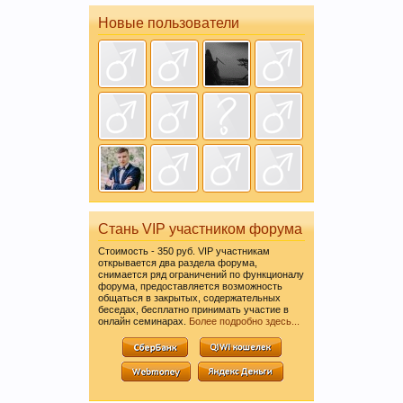
имеют информационной ценности! СПАСИБО
Новые пользователи
Этот сайт использует файлы cookie. Продолжая
Стань VIP участником форума
пользоваться данным сайтом, Вы соглашаетесь
на использование нами Ваших файлов cookie.
Стоимость - 350 руб. VIP участникам
открывается два раздела форума,
Узнать больше.
снимается ряд ограничений по функционалу
форума, предоставляется возможность
общаться в закрытых, содержательных
беседах, бесплатно принимать участие в
онлайн семинарах.
Более подробно здесь...