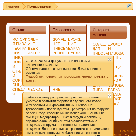
Главная
Пользователи
О пиве
Пивоварение
Интернет-
магазин
ИСТОРИ
ЭЛЬ -
ДОМАШ
БРОЖЕ
Я ПИВА
ALE
НЕЕ
НИЕ
СОЛОД
ДРОЖЖ
ГЕОГРА
BEER
ПИВОВА
ВАРКА
ДЛЯ
И
ФИЯ
ЛАГЕР -
РЕНИЕ
СУСЛА
ПИВОВА
ПИВОВА
ПИВА
LAGER
ПОДГОТ
ЛАГЕР -
РЕНИЯ
РЕННЫ
C 10.09.2016 на форуме стали платными
НОВОСТ
ПО
ОВКА,
LAGER
НЕСОЛ
Е
следующие разделы:
И
ЦВЕТУ
ПРОГРА
СОЗРЕВ
ОЖЕНО
СПЕЦИ
Оборудование для пивоварения, Делаем пиво по
СТИЛИ
ГИБРИД
ММЫ
АНИЕ
Е
И
рецептам
И
НЫЕ
СОВЕТ
ПИВА
СЫРЬЁ
ИЗМЕЛЬ
Подробнее, почему так произошло, можно прочитать
СОРТА
СОРТА
Ы
БИБЛИО
здесь...
ХМЕЛЬ
ЧЕНИЕ
ЭНЦИКЛ
ЭКЗОТИ
ЗАТИРА
ТЕКА
ДЛЯ
СОЛОДА
ОПЕДИ
ЧЕСКИЕ
НИЕ
ПИВА
ВАРКА
Я
СОРТА
СОЛОДА
ДЛЯ
СУСЛА
Набираем модераторов, которые хотят принять
ВАРКИ
БРОЖЕ
участие в развитии форума и сделать его более
ХМЕЛЯ
НИЕ И
интересным и информативным. Основные
ВЫДЕРЖКА
требования к претендентам - регистрация на форуме
ПИВА
более 1 года, сообщений не менее 400. Основные
функции модератора - чистка флуда и рекламы,
перенос сообщений или тем в соответствии с
разделами форума, слежение за правилами
разделов. Дополнительные - развитие и оптимизация
Russian (RU)
Помощь
функционала форума, добавление интересного