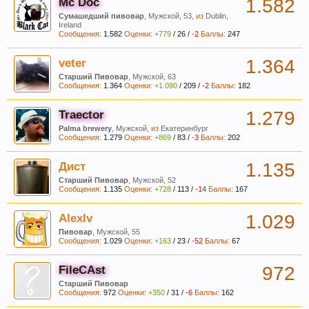
Mc Doc
1.582
Сумашедший пивовар
, Мужской, 53,
из
Dublin,
Ireland
Сообщения:
1.582
Оценки:
+779
/
26
/
-2
Баллы:
247
veter
1.364
Старший Пивовар
, Мужской, 63
Сообщения:
1.364
Оценки:
+1.090
/
209
/
-2
Баллы:
182
Traector
1.279
Palma brewery
, Мужской,
из
Екатеринбург
Пиво содержит витамин В, который помогает
Сообщения:
1.279
Оценки:
+869
/
83
/
-3
Баллы:
202
нам поддерживать здоровую кожу, нужный
мышечный тонус, борется с заболеваниями
Дист
1.135
сердечно-сосудистой и иммунной системы.
Старший Пивовар
, Мужской, 52
Сообщения:
1.135
Оценки:
+728
/
113
/
-14
Баллы:
167
AlexIv
1.029
Пивовар
, Мужской, 55
Сообщения:
1.029
Оценки:
+163
/
23
/
-52
Баллы:
67
FileCAst
972
Старший Пивовар
Сообщения:
972
Оценки:
+350
/
31
/
-6
Баллы:
162