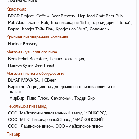
вызывает только вкус пива, независимо от того,
Любитель пива
любит ли мужчина напитки этой марки, и даже
Крафт-бар
при отсутствии алкоголя.
BRGR Project
,
Coffe & Beer Brewery
,
HopHead Craft Beer Pub
,
Pub Aleut
,
Saints Pub
,
Бар-пивоварня 1516
,
Бар-сидерия "Ветка"
,
Варка
,
Крафт Тайм Паб
,
Крафт-бар "Ант"
,
Соломель
Крупная пивоваренная компания
Nuclear Brewery
Магазин бутылочного пива
Beerdeckel Beerstore
,
Пенная коллекция
,
Пиво богато антиоксидантами, которые
Пивной бутик Beer Feast
приходят из хмеля и солода, из которых оно
Магазин пивного оборудования
состоит. Эти антиоксиданты предотвратят рак.
DLYAPIVOVARA
,
HCBeer
,
Бирсфан Ингредиенты для домашнего пивоварения и не
только...
,
МирБир
,
Пиво Плюс
,
Самогоныч
,
Тэдди Бир
Небольшой пивзавод
ООО "Майкопский пивоваренный завод "КОНКОРД"
,
ООО "МПК" Пивоваренный Завод "МАЙКОПСКИЙ"
,
ООО «Лабинское пиво»
,
ООО «Майкопское пиво»
Пивбар