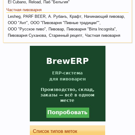
El Cubano
,
Reload
,
Паб "Бельгия"
Пиво содержит витамин В, который помогает
нам поддерживать здоровую кожу, нужный
Частная пивоварня
мышечный тонус, борется с заболеваниями
Lesheg
,
PARF BEER
,
А. Рубанъ
,
Крафт
,
Начинающий пивовар
,
сердечно-сосудистой и иммунной системы.
ООО "Ант"
,
ООО "Пивоварня "Пивные традиции""
,
ООО "Русское пиво"
,
Пивовар
,
Пивоварня "Birra Incognita"
,
Пивоварня Суханова
,
Старинный рецепт
,
Частная пивоварня
Кофе оказывает воздействие на
преждевременное старение человека и
способствует развитию онкозаболеваний. Пиво
же наоборот защищает ДНК.
Список типов меток