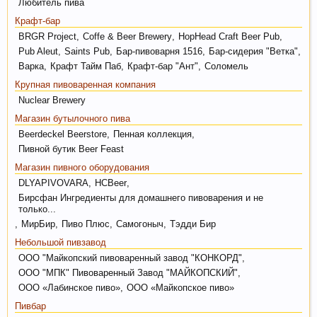
сердечно-сосудистой и иммунной системы.
Любитель пива
Крафт-бар
BRGR Project
,
Coffe & Beer Brewery
,
HopHead Craft Beer Pub
,
Pub Aleut
,
Saints Pub
,
Бар-пивоварня 1516
,
Бар-сидерия "Ветка"
,
Варка
,
Крафт Тайм Паб
,
Крафт-бар "Ант"
,
Соломель
Крупная пивоваренная компания
Nuclear Brewery
Магазин бутылочного пива
Beerdeckel Beerstore
,
Пенная коллекция
,
Кофе оказывает воздействие на
Пивной бутик Beer Feast
преждевременное старение человека и
Магазин пивного оборудования
способствует развитию онкозаболеваний. Пиво
DLYAPIVOVARA
,
HCBeer
,
же наоборот защищает ДНК.
Бирсфан Ингредиенты для домашнего пивоварения и не
только...
,
МирБир
,
Пиво Плюс
,
Самогоныч
,
Тэдди Бир
Небольшой пивзавод
ООО "Майкопский пивоваренный завод "КОНКОРД"
,
ООО "МПК" Пивоваренный Завод "МАЙКОПСКИЙ"
,
ООО «Лабинское пиво»
,
ООО «Майкопское пиво»
Пивбар