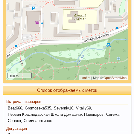
Пиво богато антиоксидантами, которые
приходят из хмеля и солода, из которых оно
состоит. Эти антиоксиданты предотвратят рак.
100 m
Leaflet
| Map ©
OpenStreetMap
Список отображаемых меток
Встреча пивоваров
Beat666
,
Gromozeka535
,
Severniy16
,
Vitaliy69
,
Пиво содержит витамин В, который помогает
Первая Краснодарская Школа Домашних Пивоваров
,
Сегежа
,
нам поддерживать здоровую кожу, нужный
Сегежа
,
Семипалатинск
мышечный тонус, борется с заболеваниями
Дегустация