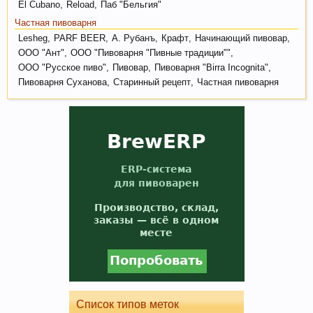
El Cubano
,
Reload
,
Паб "Бельгия"
Пиво может оказать положительное действие
при сердечно-сосудистых заболеваниях и
Частная пивоварня
служить средством их профилактики
Lesheg
,
PARF BEER
,
А. Рубанъ
,
Крафт
,
Начинающий пивовар
,
ООО "Ант"
,
ООО "Пивоварня "Пивные традиции""
,
ООО "Русское пиво"
,
Пивовар
,
Пивоварня "Birra Incognita"
,
Пивоварня Суханова
,
Старинный рецепт
,
Частная пивоварня
В случае, если Вы не знаете в какую тему
форума обратится с конкретным вопросом -
просьба уточнить в чате этот момент, Вам
будут предложены подходящие разделы, в
которых Вы сможете задать свой вопрос, либо
найти ответ на него, если такой вопрос уже
поднимался на обсуждение.
Список типов меток