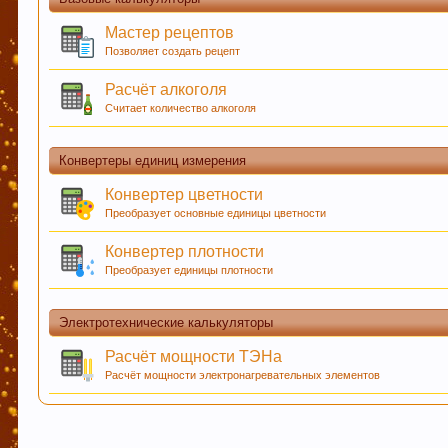
закладках. Тем самым нас станет больше :) Спас
Мастер рецептов
Позволяет создать рецепт
Расчёт алкоголя
Любое общение, которое не по-теме ПРОШУ пер
Считает количество алкоголя
Конвертеры единиц измерения
Конвертер цветности
При приеме пива у мужчин выделяется гормон д
Преобразует основные единицы цветности
удовольствие вызывает только вкус пива, незави
Конвертер плотности
отсутствии алкоголя.
Преобразует единицы плотности
Пиво богато антиоксидантами, которые приходят 
Электротехнические калькуляторы
предотвратят рак.
Расчёт мощности ТЭНа
Расчёт мощности электронагревательных элементов
Пиво содержит витамин В, который помогает нам