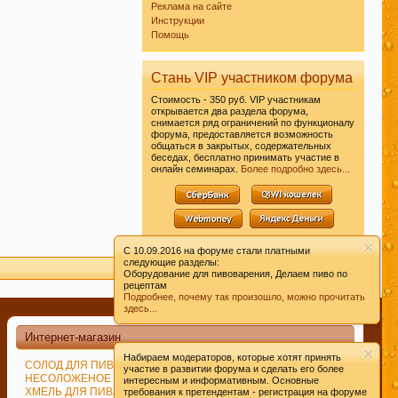
Реклама на сайте
Инструкции
Помощь
Стань VIP участником форума
леваний. Пиво
Стоимость - 350 руб. VIP участникам
открывается два раздела форума,
снимается ряд ограничений по функционалу
форума, предоставляется возможность
общаться в закрытых, содержательных
беседах, бесплатно принимать участие в
онлайн семинарах.
Более подробно здесь...
ом их
C 10.09.2016 на форуме стали платными
следующие разделы:
 чате этот
Оборудование для пивоварения, Делаем пиво по
рецептам
йти ответ на
Подробнее, почему так произошло, можно прочитать
здесь...
Интернет-магазин
Набираем модераторов, которые хотят принять
СОЛОД ДЛЯ ПИВОВАРЕНИЯ
ДРОЖЖИ ПИВОВАРЕННЫЕ
вними датами,
участие в развитии форума и сделать его более
НЕСОЛОЖЕНОЕ СЫРЬЁ
СПЕЦИИ
интересным и информативным. Основные
эти пивовары в
ХМЕЛЬ ДЛЯ ПИВА
ИЗМЕЛЬЧЕНИЕ СОЛОДА
требования к претендентам - регистрация на форуме