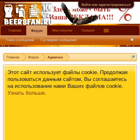
имеют информационной ценности! СПАСИБО
Войти или зарегистрироваться
Главная
Мои покупки
Галерея
Форум
Поиск сообщений
Последние сообщения
Главная
Форум
Админка
Этот сайт использует файлы cookie. Продолжая
пользоваться данным сайтом, Вы соглашаетесь
на использование нами Ваших файлов cookie.
Узнать больше.