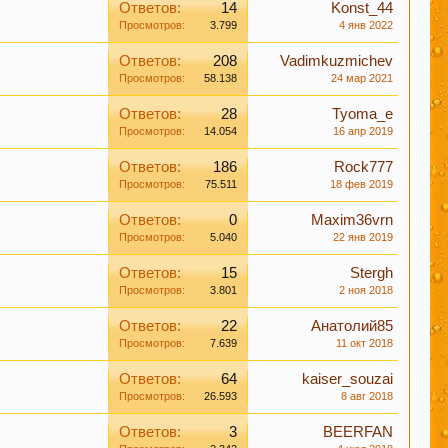
опрос уже поднимался на обсуждение.
Ответов:
14
Konst_44
Просмотров:
3.799
4 янв 2022
Ответов:
208
Vadimkuzmichev
ними датами, просьба не принимать советы,
Просмотров:
58.138
24 мар 2021
ознав неверность таких методов делают все по
 необходимости переспрашивайте!
Ответов:
28
Tyoma_e
Просмотров:
14.054
16 апр 2019
вые слова. Данная функция позволяет
Ответов:
186
Rock777
 форума, так же помочь и по возможности
Просмотров:
75.511
18 фев 2019
ция форума.
Ответов:
0
Maxim36vrn
Просмотров:
5.040
22 янв 2019
ах (все разделы форума кроме "флэйм, флуд, оффтопик")
себе ценную информацию, но при этом написаны "не там
Ответов:
15
Stergh
в растерянности по поводу поиска нужной темы – этот
Просмотров:
3.801
2 ноя 2018
Ответов:
22
Анатолий85
информационной ценности! СПАСИБО
Просмотров:
7.639
11 окт 2018
Ответов:
64
kaiser_souzai
Просмотров:
26.593
8 авг 2018
Ответов:
3
BEERFAN
льзование нами Ваших файлов cookie.
Узнать