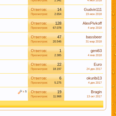
Просмотров:
2.342
4 июл 2018
Ответов:
14
Gudvin111
Просмотров:
2.654
19 июн 2018
Ответов:
128
AlexPivkoff
Просмотров:
67.078
4 апр 2018
Ответов:
47
bassbeer
Просмотров:
20.546
31 мар 2018
Ответов:
1
geni63
Просмотров:
2.385
4 янв 2018
Ответов:
22
Euro
Просмотров:
18.197
24 дек 2017
Ответов:
6
okuribi13
Просмотров:
5.275
4 дек 2017
x
5
Ответов:
19
Bragin
Просмотров:
11.968
13 окт 2017