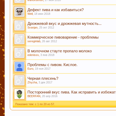
ivanovsimon
,
27 июн 2018
больше.
Дефект пива и как избавиться?
Well
,
18 июн 2018
Дрожжевой вкус и дрожжевая мутность...
Svanjan
,
25 окт 2012
Коммерческое пивоварение - проблемы
sereginlab
,
26 авг 2012
В молочном стауте пропало молоко
edenisss
,
3 янв 2018
Проблемы с пивом. Кислое.
Euro
,
19 ноя 2017
Черная плесень?
Zhyzha
,
3 дек 2017
Посторонний вкус пива. Как исправить и избежат
BEERFAN
,
20 апр 2016
Показано тем: с 1 по 20 из 57.