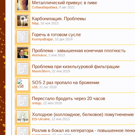
подходящие разделы, в которых Вы сможете задат
Металлический привкус в пиве
Собакабарабака
,
9 авг 2021
Карбонизация. Проблемы
Уважаемые пивовары, при прочтении информации
Niqa
,
10 ноя 2013
как четкую инструкцию, т.к. описывается чей-то
другом. Так что принимайте это просто, как инф
Горечь в готовом сусле
KseniyaBulgar
,
10 дек 2014
Уважаемы пивовары и модераторы форума! При с
Проблема - завышенная конечная плотность
новичкам форума быстро находить нужную инфор
Anshukov
,
2 ноя 2013
прописать в существующих темах ключевые слов
Проблема при кизельгуровой фильтрации
Maxim36vrn
,
22 янв 2019
Уважаемый пользователь Гость, просьба быть внимательне
не соответствующие по смыслу той теме в которой были н
SOS 2 раз пропало на брожении
где стоило"). Форум растет - содержать его "в чистоте" с
s58
,
31 окт 2018
момент можно уточнить в чате Надеемся на понимание, с 
Перестало бродить через 20 часов
ortego
,
22 июл 2018
УБЕДИТЕЛЬНАЯ ПРОСЬБА!!! Покинуть личные пер
Холодное (коллоидное, белковое) помутненение
EtS-Ukraine
,
12 янв 2013
Розлив в бокал из кегератора - повышенное пен
Этот сайт использует файлы cookie. Продолжая 