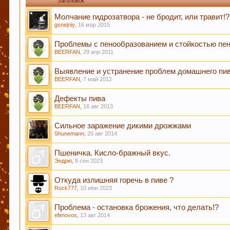
Заголовок
Молчание гидрозатвора - не бродит, или травит!?
gsnejniy
,
16 мар 2015
Пиво богато антиоксидантами, которые приходят 
Проблемы с пенообразованием и стойкостью пе
BEERFAN
,
29 апр 2011
Выявление и устранение проблем домашнего пив
Пиво содержит витамин В, который помогает нам
BEERFAN
,
7 май 2012
сосудистой и иммунной системы.
Дефекты пива
BEERFAN
,
16 авг 2013
Кофе оказывает воздействие на преждевременное
Сильное заражение дикими дрожжами
Shunemann
,
26 авг 2014
Пшеничка. Кисло-бражный вкус.
Эндрю
,
8 сен 2023
Пиво может оказать положительное действие при
Откуда излишняя горечь в пиве ?
Rock777
,
10 июн 2023
Проблема - остановка брожения, что делать!?
efimovos
,
13 авг 2014
В случае, если Вы не знаете в какую тему форум