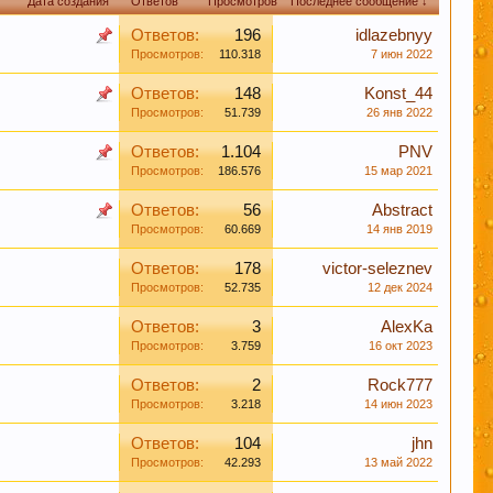
Дата создания
Ответов
Просмотров
Последнее сообщение ↓
Ответов:
196
idlazebnyy
Просмотров:
110.318
7 июн 2022
иданты предотвратят рак.
Ответов:
148
Konst_44
Просмотров:
51.739
26 янв 2022
Ответов:
1.104
PNV
 борется с заболеваниями сердечно-
Просмотров:
186.576
15 мар 2021
Ответов:
56
Abstract
Просмотров:
60.669
14 янв 2019
леваний. Пиво же наоборот защищает ДНК.
Ответов:
178
victor-seleznev
Просмотров:
52.735
12 дек 2024
Ответов:
3
AlexKa
Просмотров:
3.759
16 окт 2023
ом их профилактики
Ответов:
2
Rock777
Просмотров:
3.218
14 июн 2023
Ответов:
104
jhn
Просмотров:
42.293
13 май 2022
в чате этот момент, Вам будут предложены