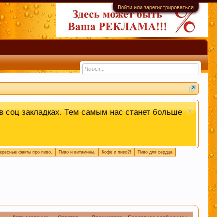
Войти или зарегистрироваться
емы. Это поможет быстро находить
 или совет.
 в соц закладках. Тем самым нас станет больше
ересные факты про пиво.
Пиво и витамины.
Кофе и пиво?!
Пиво для сердца
м удовольствие вызывает только вкус пива,