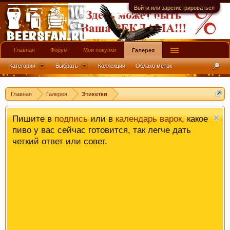
на использование нами Ваших файлов cookie.
Войти или зарегистрироваться
Узнать больше.
Главная
Форум
Мои покупки
Галерея
Категории
Выбрать
Коллекции
Облако меток
Главная
Галерея
Этикетки
Пишите в
подпись
или в
календарь варок
, какое
пиво у вас сейчас готовится, так легче дать
четкий ответ или совет.