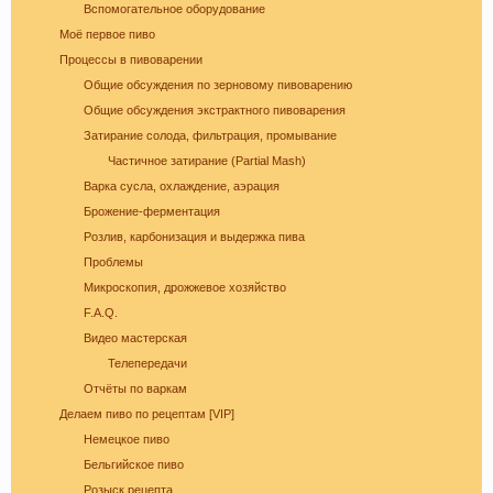
вызывает только вкус пива, независимо от того,
Вспомогательное оборудование
любит ли мужчина напитки этой марки, и даже
Моё первое пиво
при отсутствии алкоголя.
Процессы в пивоварении
Общие обсуждения по зерновому пивоварению
Общие обсуждения экстрактного пивоварения
Затирание солода, фильтрация, промывание
Частичное затирание (Partial Mash)
Варка сусла, охлаждение, аэрация
Брожение-ферментация
Пиво богато антиоксидантами, которые
приходят из хмеля и солода, из которых оно
Розлив, карбонизация и выдержка пива
состоит. Эти антиоксиданты предотвратят рак.
Проблемы
Микроскопия, дрожжевое хозяйство
F.A.Q.
Видео мастерская
Телепередачи
Отчёты по варкам
Делаем пиво по рецептам [VIP]
Немецкое пиво
Бельгийское пиво
Розыск рецепта