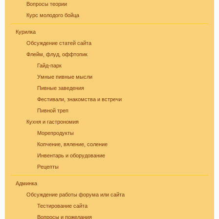
найти ответ на него, если такой вопрос уже
Вопросы теории
поднимался на обсуждение.
Курс молодого бойца
Курилка
Обсуждение статей сайта
Флейм, флуд, оффтопик
Гайд-парк
Умные пивные мысли
Уважаемые пивовары, при прочтении
Пивные заведения
информации на форуме (оставленной другими
форумчанами) с давними датами, просьба не
Фестивали, знакомства и встречи
принимать советы, как четкую инструкцию, т.к.
Пивной треп
описывается чей-то личный опыт, и зачастую
Кухня и гастрономия
эти пивовары в дальнейшем осознав
Морепродукты
неверность таких методов делают все по
Копчение, вяление, соление
другом. Так что принимайте это просто, как
Инвентарь и оборудование
информацию, как повествование о чужом
Рецепты
опыте, и в случае необходимости
Админка
переспрашивайте!
Обсуждение работы форума или сайта
Уважаемы пивовары и модераторы форума!
Тестирование сайта
При создании темы, убедительная просьба
Вопросы и пожелания