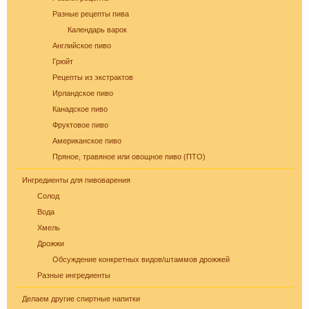
Пиво содержит витамин В, который помогает
Разные рецепты пива
нам поддерживать здоровую кожу, нужный
Календарь варок
мышечный тонус, борется с заболеваниями
Английское пиво
сердечно-сосудистой и иммунной системы.
Грюйт
Рецепты из экстрактов
Ирландское пиво
Канадское пиво
Фруктовое пиво
Американское пиво
Пряное, травяное или овощное пиво (ПТО)
Ингредиенты для пивоварения
Кофе оказывает воздействие на
Солод
преждевременное старение человека и
Вода
способствует развитию онкозаболеваний. Пиво
Хмель
же наоборот защищает ДНК.
Дрожжи
Обсуждение конкретных видов/штаммов дрожжей
Разные ингредиенты
Делаем другие спиртные напитки