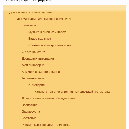
Делаем пиво своими руками
Оборудование для пивоварения [VIP]
Полезное
Музыка в пивных и пабах
Любое общение, которое не по-теме ПРОШУ
Видео под пиво
переносить в
чат
.
Статьи на иностранном языке
С чего начать?!
Домашняя пивоварня
Моя пивоварня
Коммерческая пивоварня
Автоматизация
Инженерия
Калькулятор внесения пивных дрожжей и стартера
Дезинфекция и мойка оборудования
Затирание
При приеме пива у мужчин выделяется гормон
Варка сусла
дофамин, отвечающий за чувство
Брожение
удовлетворения. При этом удовольствие
Розлив, карбонизация, выдержка