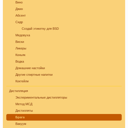
Вино
Джин
Абсент
Сидр
Пиво может оказать положительное действие
Создай этикетку для BSD
при сердечно-сосудистых заболеваниях и
Медовуха
служить средством их профилактики
Виски
Ликеры
Коньяк
Водка
Домашние настойки
Другие спиртные напитки
Коктейли
Дистилляция
Экспериментальные дистилляторы
В случае, если Вы не знаете в какую тему
Метод МСД
форума обратится с конкретным вопросом -
Дистилляты
просьба уточнить в чате этот момент, Вам
Брага
будут предложены подходящие разделы, в
которых Вы сможете задать свой вопрос, либо
Вакуум