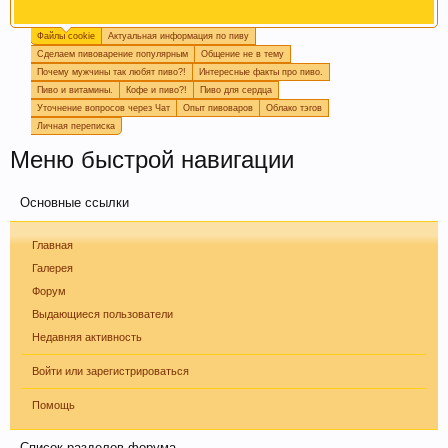
Файлы cookie
Актуальная информация по пиву
Пишите в
подпись
или в
календарь варок
, какое
Сделаем пивоварение популярным
Общение не в тему
пиво у вас сейчас готовится, так легче дать
Почему мужчины так любят пиво?!
Интересные факты про пиво.
четкий ответ или совет.
Пиво и витамины.
Кофе и пиво?!
Пиво для сердца
Уточнение вопросов через Чат
Опыт пивоваров
Облако тэгов
Личная переписка
Меню быстрой навигации
Основные ссылки
Главная
Галерея
Форум
Если Вам нравится наш сайт, форум и
Выдающиеся пользователи
интернет-магазин, пожалуйста, поделитесь
Недавняя активность
ссылкой в соц сетях и в соц закладках. Тем
самым нас станет больше :) Спасибо!
Войти или зарегистрироваться
Помощь
Список разделов форума