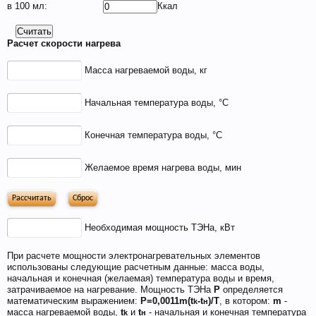
в 100 мл:
Ккал
Расчет скорости нагрева
Масса нагреваемой воды, кг
Если Вам нравится наш сайт, форум и
интернет-магазин, пожалуйста, поделитесь
Начальная температура воды, °С
ссылкой в соц сетях и в соц закладках. Тем
самым нас станет больше :) Спасибо!
Конечная температура воды, °С
Желаемое время нагрева воды, мин
Необходимая мощность ТЭНа, кВт
При расчете мощности электронагревательных элементов
использованы следующие расчетным данные: масса воды,
Любое общение, которое не по-теме ПРОШУ
начальная и конечная (желаемая) температура воды и время,
переносить в
чат
.
затрачиваемое на нагревание. Мощность ТЭНа
P
определяется
математическим выражением:
P=0,0011m(t
-t
)/T
, в котором:
m
-
k
н
масса нагреваемой воды,
t
и
t
- начальная и конечная температура
k
н