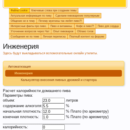
Файлы cookie
Ключевые слова при создании темы
Огромная просьба, при создании новой темы
Актуальная информация по пиву
Сделаем пивоварение популярным
прописывайте ключевые слова, которые
Общение не в тему
Почему мужчины так любят пиво?!
отражают смысл темы. Это поможет быстро
Интересные факты про пиво.
Пиво и витамины.
Кофе и пиво?!
Пиво для сердца
находить информацию на форуме. Спасибо!
Уточнение вопросов через Чат
Опыт пивоваров
Облако тэгов
Сообщения не по теме
Личная переписка
Платный контент на форуме
Инженерия
Здесь будут выкладываться вспомогательные онлайн утилиты.
Автоматизация
Инженерия
Калькулятор внесения пивных дрожжей и стартера
Пишите в
подпись
или в
календарь варок
, какое
Расчет калорийности домашнего пива
пиво у вас сейчас готовится, так легче дать
Параметры пива:
объем:
литров
четкий ответ или совет.
содержание алкоголя:
%
начальная плотность:
% Плато (по ареометру)
конечная плотность:
% Плато (по ареометру)
______________________________________
калорийность: