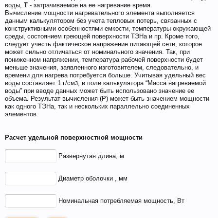
воды,
T
- затрачиваемое на ее нагревание время.
Вычисление мощности нагревательного элемента выполняется
данным калькулятором без учета тепловых потерь, связанных с
конструктивными особенностями емкости, температуры окружающей
среды, состоянием греющей поверхности ТЭНа и пр. Кроме того,
следует учесть фактическое напряжение питающей сети, которое
может сильно отличаться от номинального значения. Так, при
пониженном напряжении, температура рабочей поверхности будет
меньше значения, заявленного изготовителем, следовательно, и
времени для нагрева потребуется больше. Учитывая удельный вес
воды составляет 1 г/см
, в поле калькулятора “Масса нагреваемой
3
воды” при вводе данных может быть использовано значение ее
При приеме пива у мужчин выделяется гормон
объема. Результат вычисления (P) может быть значением мощности
дофамин, отвечающий за чувство
как одного ТЭНа, так и нескольких параллельно соединенных
элементов.
удовлетворения. При этом удовольствие
вызывает только вкус пива, независимо от того,
Расчет удельной поверхностной мощности
любит ли мужчина напитки этой марки, и даже
при отсутствии алкоголя.
Развернутая длина, м
Диаметр оболочки , мм
Номинальная потребляемая мощность, Вт