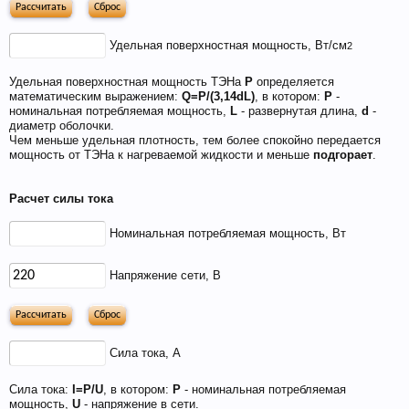
Пиво богато антиоксидантами, которые
приходят из хмеля и солода, из которых оно
Удельная поверхностная мощность, Вт/см
2
состоит. Эти антиоксиданты предотвратят рак.
Удельная поверхностная мощность ТЭНа
P
определяется
математическим выражением:
Q=P/(3,14dL)
, в котором:
P
-
номинальная потребляемая мощность,
L
- развернутая длина,
d
-
диаметр оболочки.
Чем меньше удельная плотность, тем более спокойно передается
мощность от ТЭНа к нагреваемой жидкости и меньше
подгорает
.
Расчет силы тока
Номинальная потребляемая мощность, Вт
Пиво содержит витамин В, который помогает
нам поддерживать здоровую кожу, нужный
Напряжение сети, В
мышечный тонус, борется с заболеваниями
сердечно-сосудистой и иммунной системы.
Сила тока, А
Сила тока:
I=P/U
, в котором:
P
- номинальная потребляемая
мощность,
U
- напряжение в сети.