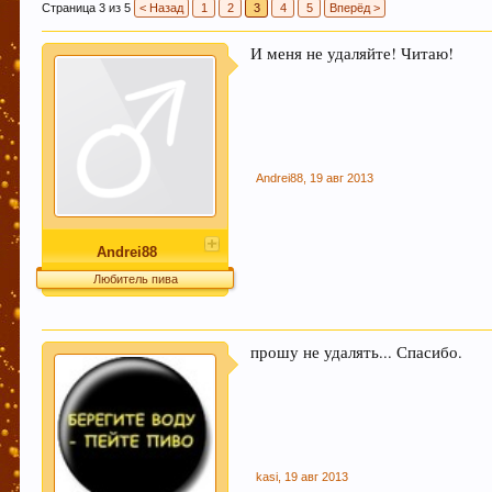
Страница 3 из 5
< Назад
1
2
3
4
5
Вперёд >
И меня не удаляйте! Читаю!
Если Вам нравится наш сайт, форум и интернет-м
:) Спасибо!
Любое общение, которое не по-теме ПРОШУ пер
Andrei88
,
19 авг 2013
Andrei88
При приеме пива у мужчин выделяется гормон до
Любитель пива
независимо от того, любит ли мужчина напитки э
прошу не удалять... Спасибо.
Пиво богато антиоксидантами, которые приходят 
Пиво содержит витамин В, который помогает нам
kasi
,
19 авг 2013