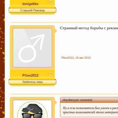
tonigekko
Старший Пивовар
Странный метод борьбы с рекла
Pilon2012
,
19 авг 2013
Pilon2012
Любитель пива
zloyobezyan сказал(а):
↑
Ну а если пользователь был уличен в 
простых пользователей этого интернет