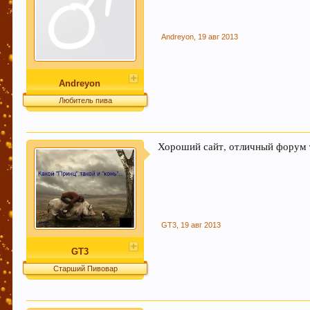
Andreyon
,
19 авг 2013
Andreyon
Любитель пива
Хороший сайт, отличный форум ток
GT3
,
19 авг 2013
GT3
Старший Пивовар