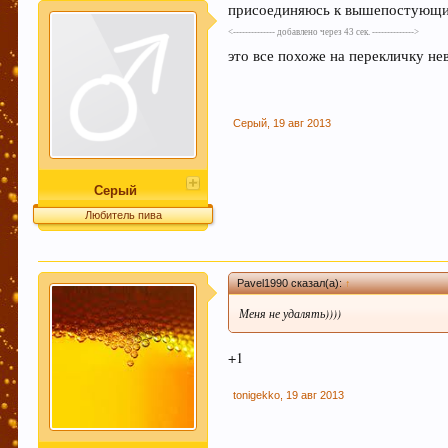
присоединяюсь к вышепостующ
<-------------- добавлено через 43 сек. -------------->
это все похоже на перекличку н
Серый
,
19 авг 2013
Серый
Любитель пива
Pavel1990 сказал(а):
↑
Меня не удалять))))
+1
tonigekko
,
19 авг 2013