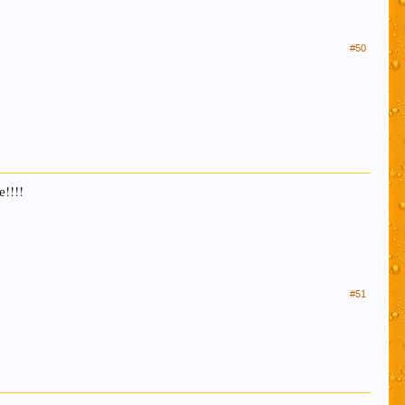
#50
!!!!
#51