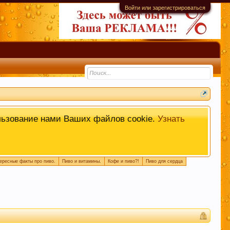
Войти или зарегистрироваться
информационной ценности! СПАСИБО
льзование нами Ваших файлов cookie.
Узнать
ересные факты про пиво.
Пиво и витамины.
Кофе и пиво?!
Пиво для сердца
емы. Это поможет быстро находить
 или совет.