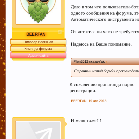
Дело в том что пользователи-бот
одного сообщения на форуме, эт
Автоматического инструмента не
От читателе ни чего не требуется
BEERFAN
Пивовар BeersFan
Надеюсь на Ваше понимание.
Команда форума
Админ сайта
Pilon2012 сказал(а):
↑
Странный метод борьбы с рекламодат
К сожалению пропаганда порно - 
регистрации.
BEERFAN
,
19 авг 2013
И меня тоже!!!