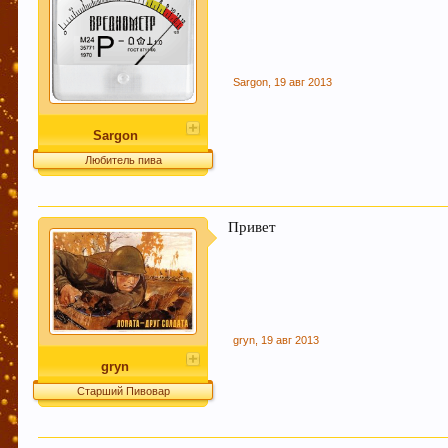
новичкам форума быстро находить нужную инфор
прописать в существующих темах ключевые слов
Уважаемый пользователь Гость, просьба быть внимательне
Sargon
,
19 авг 2013
не соответствующие по смыслу той теме в которой были н
где стоило"). Форум растет - содержать его "в чистоте" с
момент можно уточнить в чате Надеемся на понимание, с 
Sargon
Любитель пива
УБЕДИТЕЛЬНАЯ ПРОСЬБА!!! Покинуть личные пер
Привет
Этот сайт использует файлы cookie. Продолжая 
больше.
gryn
,
19 авг 2013
gryn
Старший Пивовар