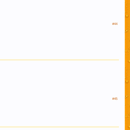
 форума, так же помочь и по возможности
ция форума.
ах (все разделы форума кроме "флэйм, флуд, оффтопик")
#44
себе ценную информацию, но при этом написаны "не там
в растерянности по поводу поиска нужной темы – этот
информационной ценности! СПАСИБО
льзование нами Ваших файлов cookie.
Узнать
#45