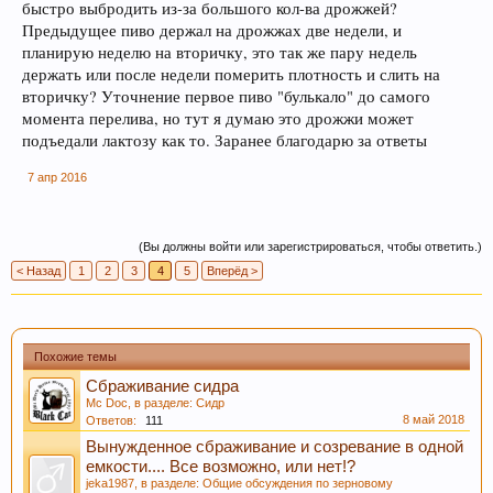
быстро выбродить из-за большого кол-ва дрожжей?
Предыдущее пиво держал на дрожжах две недели, и
планирую неделю на вторичку, это так же пару недель
держать или после недели померить плотность и слить на
вторичку? Уточнение первое пиво "булькало" до самого
момента перелива, но тут я думаю это дрожжи может
подъедали лактозу как то. Заранее благодарю за ответы
7 апр 2016
(Вы должны войти или зарегистрироваться, чтобы ответить.)
< Назад
1
2
3
4
5
Вперёд >
Похожие темы
Сбраживание сидра
Mc Doc
, в разделе:
Сидр
8 май 2018
Ответов:
111
Вынужденное сбраживание и созревание в одной
емкости.... Все возможно, или нет!?
jeka1987
, в разделе:
Общие обсуждения по зерновому