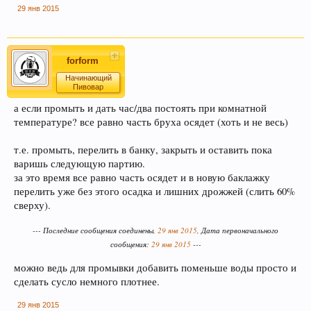
29 янв 2015
forform
Начинающий
Этот сайт использует файлы cookie. Продолжая
Пивовар
пользоваться данным сайтом, Вы соглашаетесь
а если промыть и дать час/два постоять при комнатной
на использование нами Ваших файлов cookie.
температуре? все равно часть бруха осядет (хоть и не весь)
Узнать больше.
т.е. промыть, перелить в банку, закрыть и оставить пока
варишь следующую партию.
за это время все равно часть осядет и в новую баклажку
перелить уже без этого осадка и лишних дрожжей (слить 60%
сверху).
--- Последние сообщения соединены,
29 янв 2015
, Дата первоначального
сообщения:
29 янв 2015
---
можно ведь для промывки добавить поменьше воды просто и
сделать сусло немного плотнее.
29 янв 2015