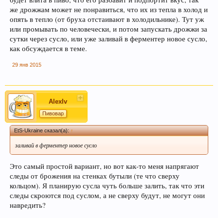
же дрожжам может не понравиться, что их из тепла в холод и
опять в тепло (от бруха отстаивают в холодильнике). Тут уж
или промывать по человечески, и потом запускать дрожжи за
сутки через сусло, или уже заливай в ферментер новое сусло,
как обсуждается в теме.
29 янв 2015
В случае, если Вы не знаете в какую тему
форума обратится с конкретным вопросом -
просьба уточнить в чате этот момент, Вам
AlexIv
будут предложены подходящие разделы, в
Пивовар
которых Вы сможете задать свой вопрос, либо
EtS-Ukraine сказал(а):
↑
найти ответ на него, если такой вопрос уже
поднимался на обсуждение.
заливай в ферментер новое сусло
Это самый простой вариант, но вот как-то меня напрягают
следы от брожения на стенках бутыли (те что сверху
кольцом). Я планирую сусла чуть больше залить, так что эти
следы скроются под суслом, а не сверху будут, не могут они
навредить?
Уважаемые пивовары, при прочтении
информации на форуме (оставленной другими