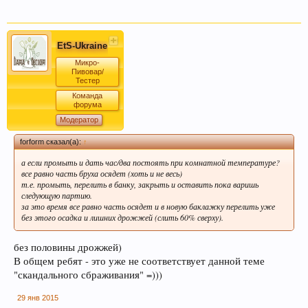
EtS-Ukraine
Микро-
Пивовар/
Тестер
Команда
форума
Модератор
forform сказал(а):
↑
а если промыть и дать час/два постоять при комнатной температуре?
все равно часть бруха осядет (хоть и не весь)
т.е. промыть, перелить в банку, закрыть и оставить пока варишь
следующую партию.
за это время все равно часть осядет и в новую баклажку перелить уже
без этого осадка и лишних дрожжей (слить 60% сверху).
без половины дрожжей)
В общем ребят - это уже не соответствует данной теме
"скандального сбраживания" =)))
29 янв 2015