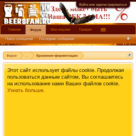
имеют информационной ценности! СПАСИБО
Войти или зарегистрироваться
Главная
Мои покупки
Галерея
Форум
Поиск сообщений
Последние сообщения
Форум
...
Брожение-ферментация
Этот сайт использует файлы cookie. Продолжая
пользоваться данным сайтом, Вы соглашаетесь
на использование нами Ваших файлов cookie.
Узнать больше.