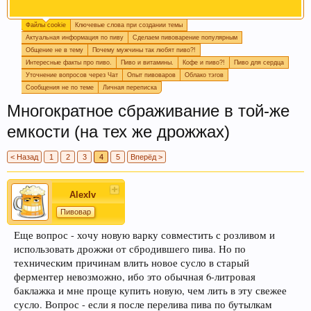
Файлы cookie
Ключевые слова при создании темы
Огромная просьба, при создании новой темы
Актуальная информация по пиву
Сделаем пивоварение популярным
прописывайте ключевые слова, которые
Общение не в тему
Почему мужчины так любят пиво?!
отражают смысл темы. Это поможет быстро
Интересные факты про пиво.
Пиво и витамины.
Кофе и пиво?!
Пиво для сердца
находить информацию на форуме. Спасибо!
Уточнение вопросов через Чат
Опыт пивоваров
Облако тэгов
Сообщения не по теме
Личная переписка
Многократное сбраживание в той-же
емкости (на тех же дрожжах)
< Назад
1
2
3
4
5
Вперёд >
AlexIv
Пишите в
подпись
или в
календарь варок
, какое
Пивовар
пиво у вас сейчас готовится, так легче дать
Еще вопрос - хочу новую варку совместить с розливом и
четкий ответ или совет.
использовать дрожжи от сбродившего пива. Но по
техническим причинам влить новое сусло в старый
ферментер невозможно, ибо это обычная 6-литровая
баклажка и мне проще купить новую, чем лить в эту свежее
сусло. Вопрос - если я после перелива пива по бутылкам