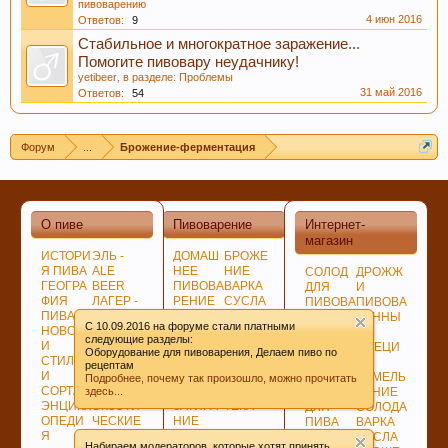
пивоварению
4 июн 2016
Ответов:
9
Стабильное и многократное заражение...
Помогите пивовару неудачнику!
yetibeer
, в разделе:
Проблемы
31 май 2016
Ответов:
54
Форум
...
Брожение-ферментация
О пиве
Пивоварение
Интернет-
магазин
ИСТОРИ
ЭЛЬ -
ДОМАШ
БРОЖЕ
Я ПИВА
ALE
НЕЕ
НИЕ
СОЛОД
ДРОЖЖ
ГЕОГРА
BEER
ПИВОВА
ВАРКА
ДЛЯ
И
ФИЯ
ЛАГЕР -
РЕНИЕ
СУСЛА
ПИВОВА
ПИВОВА
ПИВА
LAGER
ПОДГОТ
ЛАГЕР -
РЕНИЯ
РЕННЫ
C 10.09.2016 на форуме стали платными
НОВОСТ
ПО
ОВКА,
LAGER
НЕСОЛ
Е
следующие разделы:
И
ЦВЕТУ
ПРОГРА
СОЗРЕВ
ОЖЕНО
СПЕЦИ
Оборудование для пивоварения, Делаем пиво по
СТИЛИ
ГИБРИД
ММЫ
АНИЕ
Е
И
рецептам
И
НЫЕ
СОВЕТ
ПИВА
СЫРЬЁ
ИЗМЕЛЬ
Подробнее, почему так произошло, можно прочитать
СОРТА
СОРТА
Ы
БИБЛИО
здесь...
ХМЕЛЬ
ЧЕНИЕ
ЭНЦИКЛ
ЭКЗОТИ
ЗАТИРА
ТЕКА
ДЛЯ
СОЛОДА
ОПЕДИ
ЧЕСКИЕ
НИЕ
ПИВА
ВАРКА
Я
СОРТА
СОЛОДА
ДЛЯ
СУСЛА
Набираем модераторов, которые хотят принять