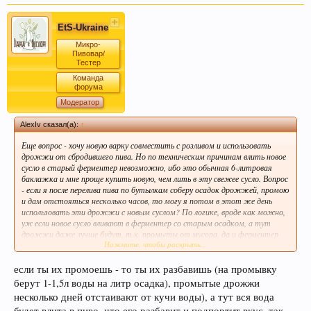
2. Совместил варку с переливом
EtS-Ukraine
Для того, чтобы видеть ссылки, Вам необходимо
зарегистрироваться
или
войти
на форум под своим именем.
Микро-
Пивовар/
Кофе оказывает воздействие на
Тестер
5,6%.
Объем сусла
24 л. Снял жидкость сверху, верх и 40% всех
преждевременное старение человека и
дрожжей.
Команда
3. Текущее брожение
форума
способствует развитию онкозаболеваний. Пиво
Модератор
же наоборот защищает ДНК.
Для того, чтобы видеть ссылки, Вам необходимо
зарегистрироваться
или
войти
на форум под своим именем.
AlexIv сказал(а):
↑
Еще вопрос - хочу новую варку совместить с розливом и использовать
10%. Объем сусла 32 л.
дрожжи от сбродившего пива. Но по техническим причинам влить новое
4. в 50 л. бочке,
сусло в старый ферментер невозможно, ибо это обычная 6-литровая
баклажка и мне проще купить новую, чем лить в эту свежее сусло. Вопрос
Для того, чтобы видеть ссылки, Вам необходимо
зарегистрироваться
- если я после перелива пива по бутылкам соберу осадок дрожжей, промою
или
войти
на форум под своим именем.
и дам отстояться несколько часов, то могу я потом в этот же день
использовать эти дрожжи с новым суслом? По логике, вроде как можно,
, т.к. очень хорошо получился
.
уж если новое сусло вливают в ферментер со старым осадком, а тут
5. продолжение длинное, писать нет смысла, по сути это использование
дрожжи даже лучше будут, т.к. промыты от мусора, да и ферментер
вторичных дрожжей, но с меньшей вероятностью заражения, но есть
Пиво может оказать положительное действие
Нажмите, чтобы раскрыть...
новый будет. Но возможно тут есть какие-то подводные камни, вот и
вероятность загрязнение пива
хотелось бы узнать.
при сердечно-сосудистых заболеваниях и
если ты их промоешь - то ты их разбавишь (на промывку
служить средством их профилактики
Итого 4 раза. Дрожжи после второго раза законсервировал.
берут 1-1,5л воды на литр осадка), промытые дрожжи
несколько дней отстаивают от кучи воды), а тут вся вода
будет влита в пиво, что его разбавит и подпортит вкус, так