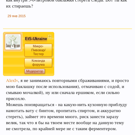
их стираешь?
Уважаемый пользователь Гость, просьба быть
29 янв 2015
внимательнее, и следить за своими сообщениями - все
сообщения в спец. темах (все разделы форума кроме
"флэйм, флуд, оффтопик") не соответствующие по
смыслу той теме в которой были написаны - будут
EtS-Ukraine
удалены без предупреждения (даже если несут в себе
Микро-
ценную информацию, но при этом написаны "не там где
Пивовар/
стоило"). Форум растет - содержать его "в чистоте"
Тестер
становиться сложнее, просим не усложнять труд
Команда
модератора. Если Вы в растерянности по поводу поиска
форума
нужной темы – этот момент можно уточнить в чате
Модератор
Надеемся на понимание, с ув, администрация форума.
AlexIv
, я не занимаюсь повторными сбраживаниями, и просто
мою баклашку после использования), отмачиваю с содой, и
смываю мочалкой), ну или сначала ершиком, если сильно
УБЕДИТЕЛЬНАЯ ПРОСЬБА!!! Покинуть личные
присохло.
переписки, которые не актуальные для вас и не
Можешь поизвращаться - на какую-нить кухонную приблуду
имеют информационной ценности! СПАСИБО
намотать вату с бинтом, пропитать спиртом, и аккуратно
стереть), займет это времени много, риск занести заразу
велик, так что я бы на твоем месте вообще на данную тему
не смотрела, по крайней мере не с таким ферментером.