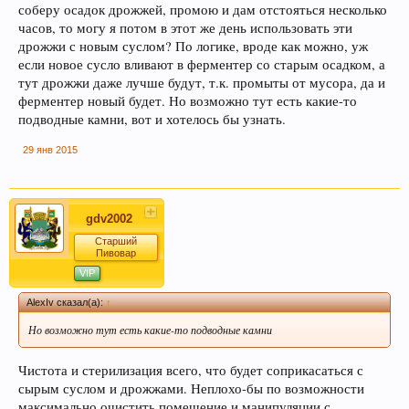
соберу осадок дрожжей, промою и дам отстояться несколько
часов, то могу я потом в этот же день использовать эти
дрожжи с новым суслом? По логике, вроде как можно, уж
если новое сусло вливают в ферментер со старым осадком, а
тут дрожжи даже лучше будут, т.к. промыты от мусора, да и
ферментер новый будет. Но возможно тут есть какие-то
Если Вам нравится наш сайт, форум и
подводные камни, вот и хотелось бы узнать.
интернет-магазин, пожалуйста, поделитесь
ссылкой в соц сетях и в соц закладках. Тем
29 янв 2015
самым нас станет больше :) Спасибо!
gdv2002
Старший
Пивовар
VIP
AlexIv сказал(а):
↑
Но возможно тут есть какие-то подводные камни
Любое общение, которое не по-теме ПРОШУ
переносить в
чат
.
Чистота и стерилизация всего, что будет соприкасаться с
сырым суслом и дрожжами. Неплохо-бы по возможности
максимально очистить помещение и манипуляции с