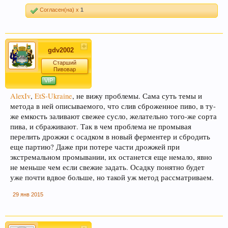
Согласен(на) x
1
gdv2002
Старший
Пивовар
VIP
AlexIv
,
EtS-Ukraine
, не вижу проблемы. Сама суть темы и
метода в ней описываемого, что слив сброженное пиво, в ту-
же емкость заливают свежее сусло, желательно того-же сорта
пива, и сбраживают. Так в чем проблема не промывая
перелить дрожжи с осадком в новый ферментер и сбродить
еще партию? Даже при потере части дрожжей при
экстремальном промывании, их останется еще немало, явно
не меньше чем если свежие задать. Осадку понятно будет
уже почти вдвое больше, но такой уж метод рассматриваем.
29 янв 2015