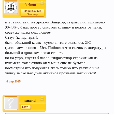
forform
Начинающий
Пивовар
вчера поставил на дрожжи Виндсор, старых слил примерно
30-40% с бака, протер спиртом крышку и полосу от пены,
сразу же налил следующее-
Стаут (концентрат).
был небольшой косяк - сусло в итоге оказалось 29С
(разливаемое пиво - 23с). Побоялся что скачок температуры
большой и дрожжам плохо станет.
но на утро, спустя 5 часов, гидрозатвор строчит как из
пулемета, так активно он у меня еще не булькал!
посмотрим что получится. жаль только что уезжаю и не
увижу за сколько дней активное брожение закончится!
4 мар 2015
saschai
Гость