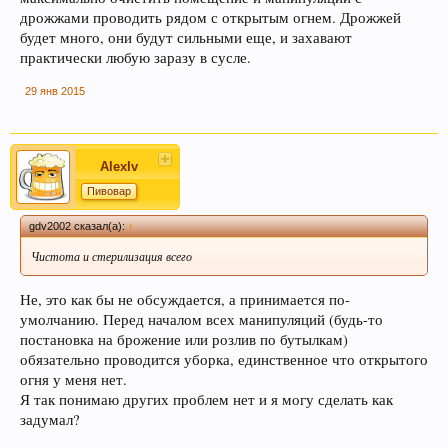
дрожжами проводить рядом с открытым огнем. Дрожжей
будет много, они будут сильными еще, и захавают
практически любую заразу в сусле.
29 янв 2015
AlexIv
Пивовар
При приеме пива у мужчин выделяется гормон
дофамин, отвечающий за чувство
gdv2002 сказал(а):
↑
удовлетворения. При этом удовольствие
Чистота и стерилизация всего
вызывает только вкус пива, независимо от того,
любит ли мужчина напитки этой марки, и даже
Не, это как бы не обсуждается, а принимается по-
при отсутствии алкоголя.
умолчанию. Перед началом всех манипуляций (будь-то
постановка на брожение или розлив по бутылкам)
обязательно проводится уборка, единственное что открытого
огня у меня нет.
Я так понимаю других проблем нет и я могу сделать как
задумал?