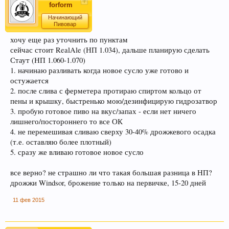
forform
Начинающий
Пивовар
хочу еще раз уточнить по пунктам
сейчас стоит RealAle (НП 1.034), дальше планирую сделать
Стаут (НП 1.060-1.070)
1. начинаю разливать когда новое сусло уже готово и
остужается
2. после слива с ферметера протираю спиртом кольцо от
пены и крышку, быстренько мою/дезинфицирую гидрозатвор
3. пробую готовое пиво на вкус/запах - если нет ничего
лишнего/постороннего то все ОК
4. не перемешивая сливаю сверху 30-40% дрожжевого осадка
(т.е. оставляю более плотный)
5. сразу же вливаю готовое новое сусло
все верно? не страшно ли что такая большая разница в НП?
дрожжи Windsor, брожение только на первичке, 15-20 дней
11 фев 2015