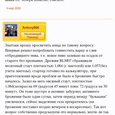
4 мар 2015
Antony666
Начинающий
Пивовар
Знатоки прошу просветить юнца по такому вопросу.
Впервые решил попробовать совместить варку и слив
отбродившего пива, т.е. новое пиво заливаю на осадок от
старого без промывки. Дрожжи BLM07 сбраживали
молочный стаут плотностью 1,064 (с лактозой) или 1,057(без
учета лактозы), стартер готовил по калькулятору, при
приготовлении вроде проблем не было и брожение быстро
началось. Залил на него овсяный стаут, плотностью
1,064(затирал на 69 градусов 45 минут плюс 72 градуса на 30
минут). Он тоже шустро и активно забурлил, активного
брожения было одни сутки, затем период между "бульками"
увеличился, сейчас выделение газа прекратилось (на
брожение поставил поздно вечером в воскресенье). Так вот
вопрос собственно предсказуем-это нормально, могло ли так