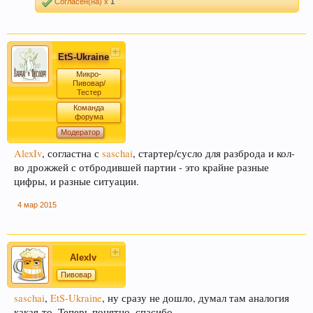
Согласен(на) x
1
EtS-Ukraine
Микро-
Пивовар/
Тестер
Команда
форума
Модератор
AlexIv
, согластна с
saschai
, стартер/сусло для разброда и кол-
во дрожжей с отбродившей партии - это крайне разные
цифры, и разные ситуации.
4 мар 2015
AlexIv
Пивовар
saschai
,
EtS-Ukraine
, ну сразу не дошло, думал там аналогия
какая-то. Теперь понятно, спасибо.