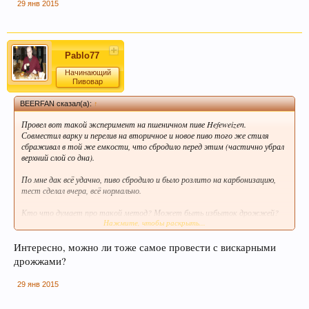
29 янв 2015
Пиво богато антиоксидантами, которые
приходят из хмеля и солода, из которых оно
состоит. Эти антиоксиданты предотвратят рак.
Pablo77
Начинающий
Пивовар
BEERFAN сказал(а):
↑
Провел вот такой эксперимент на пшеничном пиве Hefeweizen.
Совместил варку и перелив на вторичное и новое пиво того же стиля
сбраживал в той же емкости, что сбродило перед этим (частично убрал
верхний слой со дна).
По мне дак всё удачно, пиво сбродило и было розлито на карбонизацию,
Пиво содержит витамин В, который помогает
тест сделал вчера, всё нормально.
нам поддерживать здоровую кожу, нужный
Кто что думает про такой метод? Может быть избыток дрожжей?
мышечный тонус, борется с заболеваниями
Нажмите, чтобы раскрыть...
сердечно-сосудистой и иммунной системы.
Эксперимент:
1. Сбраживание
Интересно, можно ли тоже самое провести с вискарными
дрожжами?
Для того, чтобы видеть ссылки, Вам необходимо
зарегистрироваться
или
войти
на форум под своим именем.
29 янв 2015
. 5%. Объем сусла 19 л. Снял верх дрожжей с жидкостью, до плотного.