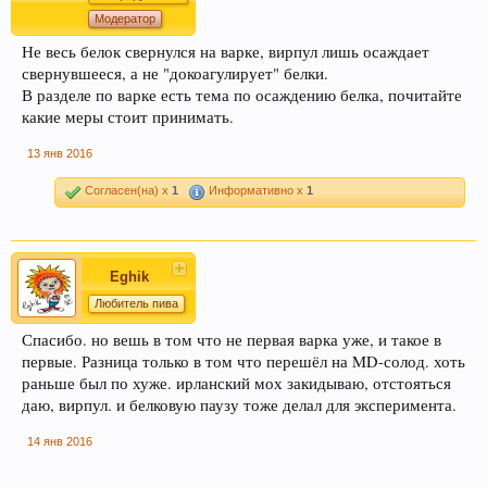
Модератор
Не весь белок свернулся на варке, вирпул лишь осаждает
свернувшееся, а не "докоагулирует" белки.
В разделе по варке есть тема по осаждению белка, почитайте
какие меры стоит принимать.
13 янв 2016
Согласен(на) x
1
Информативно x
1
Eghik
Любитель пива
Спасибо. но вешь в том что не первая варка уже, и такое в
первые. Разница только в том что перешёл на MD-солод. хоть
раньше был по хуже. ирланский мох закидываю, отстояться
даю, вирпул. и белковую паузу тоже делал для эксперимента.
14 янв 2016