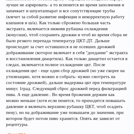
лучше не аэрировать- а то вспенится во время заполнения и
запачкает и шпунтаппарат и все сопутствующие трубы
(влечет за собой развитие инфекции и некорректную работу
клапанов и ш/а). Как только сброжено большая часть
Кофе оказывает воздействие на
экстракта, включается нижняя рубашка охлаждения
преждевременное старение человека и
(конусная), чтоб сохранить дрожжи и чтоб во время сбора не
способствует развитию онкозаболеваний. Пиво
было резкого перепада температур ЦКТ-ДТ. Дальше
же наоборот защищает ДНК.
происходит за счет оставшихся и не осевших дрожжей
дображивание (которое включает в себя "доедание" экстракта
и восстановления диацетила). Как только диацетил остается в
следах, включается полное охлаждение цкт. После
охлаждения цкт - еще один сбор дрожжей (но уже скорее на
утилизацию, хотя можно и собрать- нужно смотреть на
состояние дрожжей), дальше выдержка цкт при температуре
минус 1град. Следующий сброс дрожжей перед фильтрацией
пива. А еще давление.. Во время брожения держим как
можно меньше (хотя если пенится, то приходится повышать
Пиво может оказать положительное действие
давление и включать верхнюю рубашку ЦКТ, чтоб осадить
при сердечно-сосудистых заболеваниях и
пену), но на дображивание уже повышаем до значения, при
служить средством их профилактики
котором будет потом пиво хранится. Опять же зависит от
рецептуры.