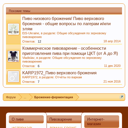
Похожие темы
Пиво низового брожения/ Пиво верхового
брожения - общие вопросы по лагерам и/или
элям
EtS-Ukraine
, в разделе:
Общие обсуждения по зерновому
пивоварению
18 апр 2014
Ответов:
12
Коммерческое пивоварение - особенности
приготовления пива при помощи ЦКТ (от А до Я)
Vladislav
, в разделе:
Общие обсуждения по зерновому
пивоварению
11 дек 2020
Ответов:
6
KARP1972_Пиво верхового брожения
KARP1972
, в разделе:
Отчёты по варкам
21 ноя 2016
Ответов:
7
Форум
...
Брожение-ферментация
О пиве
Пивоварение
Интернет-
магазин