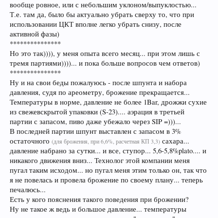
вообще ровное, или с небольшим уклоном/выпуклостью...
Т.е. там да, было бы актуально убрать сверху то, что при
использовании ЦКТ вполне легко убрать снизу, после
активной фазы)
***************
Но это так)))), у меня опыта всего месяц... при этом лишь с
тремя партиями))))... и пока больше вопросов чем ответов)
***************
Ну и на свои беды пожалуюсь - после шпунта и набора
давления, судя по ареометру, брожение прекращается...
Температуры в норме, давление не более 1Bar, дрожжи сухие
из свежевскрытой упаковки (S-23).... аэрация в третьей
партии с запасом, пиво даже убежало через SIP =)))...
В последней партии шпунт выставлен с запасом в 3%
остаточного
сахара...
(для брожения, при 6,6%, расчетная КП 3,3)
давление набрано за сутки... и все, ступор... 5,6-5,8%plato.... и
никакого движения вниз... Технолог этой компании меня
пугал таким исходом... но пугал меня этим только он, так что
я не повелась и провела брожение по своему плану... теперь
печалюсь...
Есть у кого пояснения такого поведения при брожении?
Ну не такое ж ведь и большое давление... температуры