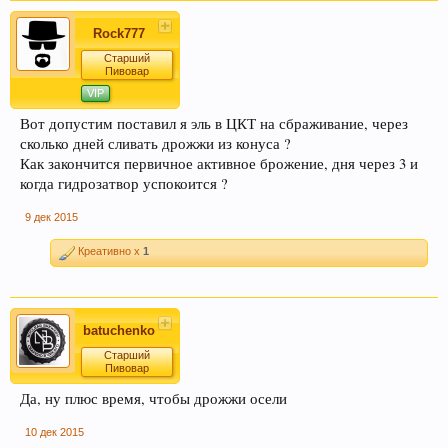
Rock777
Старший
Пивовар
VIP
Вот допустим поставил я эль в ЦКТ на сбраживание, через
Этот сайт использует файлы cookie. Продолжая
сколько дней сливать дрожжи из конуса ?
пользоваться данным сайтом, Вы соглашаетесь
Как закончится первичное активное брожение, дня через 3 и
на использование нами Ваших файлов cookie.
когда гидрозатвор успокоится ?
Узнать больше.
9 дек 2015
Креативно x
1
batuchenko
Старший
Пивовар
Да, ну плюс время, чтобы дрожжи осели
10 дек 2015