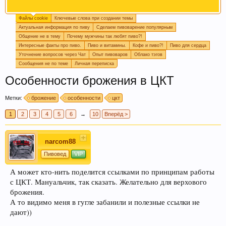
Файлы cookie
Ключевые слова при создании темы
Огромная просьба, при создании новой темы
Актуальная информация по пиву
Сделаем пивоварение популярным
прописывайте ключевые слова, которые
Общение не в тему
Почему мужчины так любят пиво?!
отражают смысл темы. Это поможет быстро
Интересные факты про пиво.
Пиво и витамины.
Кофе и пиво?!
Пиво для сердца
находить информацию на форуме. Спасибо!
Уточнение вопросов через Чат
Опыт пивоваров
Облако тэгов
Сообщения не по теме
Личная переписка
Особенности брожения в ЦКТ
Метки:
брожение
особенности
цкт
1
2
3
4
5
6
→
10
Вперёд >
narcom88
Пишите в
подпись
или в
календарь варок
, какое
Пивовед
VIP
пиво у вас сейчас готовится, так легче дать
А может кто-нить поделится ссылками по принципам работы
четкий ответ или совет.
с ЦКТ. Мануальчик, так сказать. Желательно для верхового
брожения.
А то видимо меня в гугле забанили и полезные ссылки не
дают))