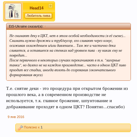
Head14
Любитель пива
EtS-Ukraine сказал(а):
↑
Не снимают деку в ЦКТ, нет в этом особой необходимости (в её сьеме)...
Снимать нужно дрожжи и труб/мусор, его сливают через конус,
осаживая охлаждением и/или давлением... Там же и частично дека
сливается, а оставшееся на стенках над уровнем пива - ну никак ему не
повредит...
После первичного в некоторых случаях перекачивают в т.н. "лагерные
танки", но далеко не на каждом производстве... часто в одном ЦКТ пиво
прходит все стадии, иногда вплоть до созревания (окончательного
формирования вкуса)
Т.е. снятие деки - это процедура при открытом брожении из
прошлого века, а в современном производстве не
используется, т.к. главное брожение, шпунтование и
дображивание проходят в одном ЦКТ? Понятно...спасибо)
9 янв 2016
Полезно x
1