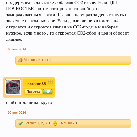
поддерживать давление добавляя СО2 извне. Если ЦКТ
ПОЛНОСТЬЮ автоматизирован, то вообще не
заморачиваешься с этим. Главное пару раз за день глянуть на
Уважаемый пользователь Гость, просьба быть
значение на компьютере. Если давление не хватает - ш/а
внимательнее, и следить за своими сообщениями - все
откроется и откроется клапан на СО2-подача и наберет
сообщения в спец. темах (все разделы форума кроме
"флэйм, флуд, оффтопик") не соответствующие по
нужное, если много , то откроется СО2-сбор и ш/а и сбросит
смыслу той теме в которой были написаны - будут
лишнее.
удалены без предупреждения (даже если несут в себе
ценную информацию, но при этом написаны "не там где
10 ноя 2014
стоило"). Форум растет - содержать его "в чистоте"
становиться сложнее, просим не усложнять труд
Мне нравится x
1
модератора. Если Вы в растерянности по поводу поиска
нужной темы – этот момент можно уточнить в чате
Надеемся на понимание, с ув, администрация форума.
narcom88
Пивовед
VIP
УБЕДИТЕЛЬНАЯ ПРОСЬБА!!! Покинуть личные
шайтан машина. круто
переписки, которые не актуальные для вас и не
имеют информационной ценности! СПАСИБО
10 ноя 2014
Согласен(на) x
1
Смешно x
1