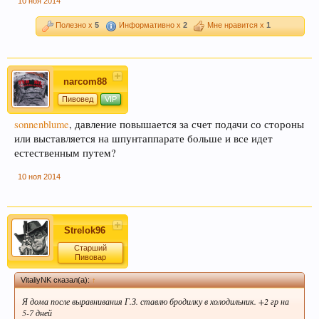
10 ноя 2014
Полезно x
5
Информативно x
2
Мне нравится x
1
narcom88
Пивовед
VIP
В случае, если Вы не знаете в какую тему
sonnenblume
, давление повышается за счет подачи со стороны
форума обратится с конкретным вопросом -
или выставляется на шпунтаппарате больше и все идет
просьба уточнить в чате этот момент, Вам
естественным путем?
будут предложены подходящие разделы, в
которых Вы сможете задать свой вопрос, либо
10 ноя 2014
найти ответ на него, если такой вопрос уже
поднимался на обсуждение.
Strelok96
Старший
Пивовар
VitaliyNK сказал(а):
↑
Я дома после выравнивания Г.З. ставлю бродилку в холодильник. +2 гр на
Уважаемые пивовары, при прочтении
5-7 дней
информации на форуме (оставленной другими