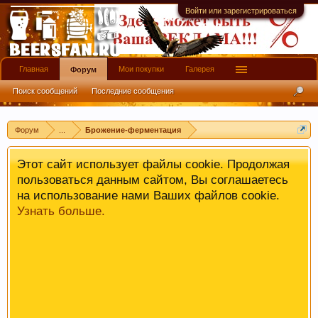
имеют информационной ценности! СПАСИБО
Войти или зарегистрироваться
Главная
Мои покупки
Галерея
Форум
Поиск сообщений
Последние сообщения
Форум
...
Брожение-ферментация
Этот сайт использует файлы cookie. Продолжая
пользоваться данным сайтом, Вы соглашаетесь
на использование нами Ваших файлов cookie.
Узнать больше.