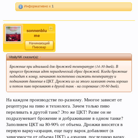
Пиво богато антиоксидантами, которые
Информативно x
1
приходят из хмеля и солода, из которых оно
состоит. Эти антиоксиданты предотвратят рак.
sonnenblu
me
Начинающий
Пивовар
VitaliyNK сказал(а):
↑
Брожение при идеальной для дрожжей температуре (14-30 дней). В
процессе брожения идет периодический сброс дрожжей. Когда брожение
подходит к концу, начинают постепенно снижать температуру и
поднимают давление в ЦКТ. Дрожжи из-за этого залегают очень хорошо
Пиво содержит витамин В, который помогает
и потом пиво переливают в другой танк - на созревание (30-60 дней).
нам поддерживать здоровую кожу, нужный
мышечный тонус, борется с заболеваниями
На каждом производстве по-разному. Многое зависит от
сердечно-сосудистой и иммунной системы.
рецептуры на пиво и технолога. Зачем только пиво
переливать в другой танк? Это же ЦКТ! Разве он не
подразумевает брожение и дображивание в одном танке?
Заполняем ЦКТ на 80-90% от объема. Дрожжи вносятся в
первую варку+аэрация, еще пару варок добавляют (в
зависимости от объема ЦКТ) + аэрация, последнюю варку,