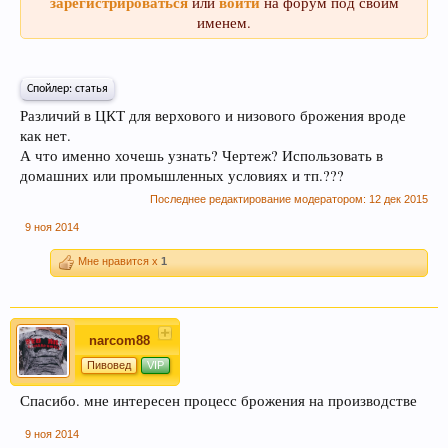
зарегистрироваться
войти
или
на форум под своим
именем.
Спойлер:
статья
Различий в ЦКТ для верхового и низового брожения вроде
как нет.
А что именно хочешь узнать? Чертеж? Использовать в
домашних или промышленных условиях и тп.???
При приеме пива у мужчин выделяется гормон
Последнее редактирование модератором:
12 дек 2015
дофамин, отвечающий за чувство
9 ноя 2014
удовлетворения. При этом удовольствие
вызывает только вкус пива, независимо от того,
Мне нравится x
1
любит ли мужчина напитки этой марки, и даже
при отсутствии алкоголя.
narcom88
Пивовед
VIP
Спасибо. мне интересен процесс брожения на производстве
9 ноя 2014