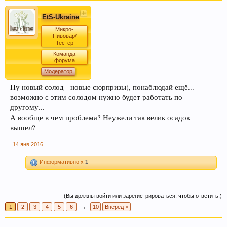
EtS-Ukraine
Микро-
Пивовар/
Тестер
Команда
форума
Модератор
Ну новый солод - новые сюрпризы), понаблюдай ещё...
возможно с этим солодом нужно будет работать по
другому...
А вообще в чем проблема? Неужели так велик осадок
вышел?
14 янв 2016
Информативно x
1
(Вы должны войти или зарегистрироваться, чтобы ответить.)
1
2
3
4
5
6
→
10
Вперёд >