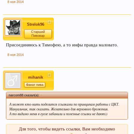
8 ноя 2014
Strelok96
Старший
Если Вам нравится наш сайт, форум и
Пивовар
интернет-магазин, пожалуйста, поделитесь
Присоединяюсь к Тимофею, а то инфы правда маловато.
ссылкой в соц сетях и в соц закладках. Тем
самым нас станет больше :) Спасибо!
8 ноя 2014
mihanik
Фанат пива
narcom88 сказал(а):
↑
А может кто-нить поделится ссылками по принципам работы с ЦКТ.
Мануальчик, так сказать. Желательно для верхового брожения.
А то видимо меня в гугле забанили и полезные ссылки не дают))
Любое общение, которое не по-теме ПРОШУ
переносить в
чат
.
Для того, чтобы видеть ссылки, Вам необходимо