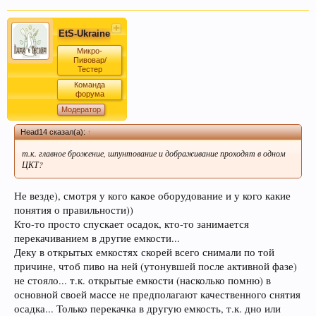
EtS-Ukraine
Микро-
Пивовар/
Тестер
Команда
форума
Модератор
Head14 сказал(а):
↑
т.к. главное брожение, шпунтование и дображивание проходят в одном
ЦКТ?
Не везде), смотря у кого какое оборудование и у кого какие
понятия о правильности))
Кто-то просто спускает осадок, кто-то занимается
перекачиванием в другие емкости...
Деку в открытых емкостях скорей всего снимали по той
причине, чтоб пиво на ней (утонувшей после активной фазе)
не стояло... т.к. открытые емкости (насколько помню) в
основной своей массе не предполагают качественного снятия
осадка... Только перекачка в другую емкость, т.к. дно или