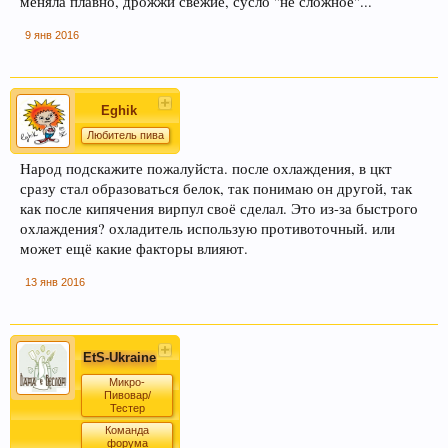
меняла плавно, дрожжи свежие, сусло "не сложное"...
9 янв 2016
Eghik
Любитель пива
Народ подскажите пожалуйста. после охлаждения, в цкт
сразу стал образоваться белок, так понимаю он другой, так
как после кипячения вирпул своё сделал. Это из-за быстрого
охлаждения? охладитель использую противоточный. или
может ещё какие факторы влияют.
13 янв 2016
EtS-Ukraine
Микро-
Пивовар/
Тестер
Команда
форума