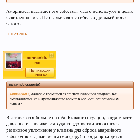
форумчанами) с давними датами, просьба не
Америкосы называют это coldcrash, часто используют в целях
принимать советы, как четкую инструкцию, т.к.
осветления пива. Не сталкивался с гибелью дрожжей после
описывается чей-то личный опыт, и зачастую
такого?
эти пивовары в дальнейшем осознав
неверность таких методов делают все по
10 ноя 2014
другом. Так что принимайте это просто, как
информацию, как повествование о чужом
опыте, и в случае необходимости
sonnenblu
переспрашивайте!
me
Начинающий
Уважаемы пивовары и модераторы форума!
Пивовар
При создании темы, убедительная просьба
narcom88 сказал(а):
↑
добавлять Ключевые слова. Данная функция
sonnenblume
, давление повышается за счет подачи со стороны или
позволяет новичкам форума быстро находить
выставляется на шпунтаппарате больше и все идет естественным
нужную информацию по Облаку тэгов справа.
путем?
Просьба к модераторам форума, так же помочь
и по возможности прописать в существующих
Выставляется больше на ш/а. Бывают ситуации, когда может
темах ключевые слова внизу страницы.
давление стравливаться куда-то (допустим износилось
Спасибо! С уважением, администрация
резиновое уплотнение у клапана для сброса аварийного
избыточного давления в атмосферу) и тогда приходится
форума.