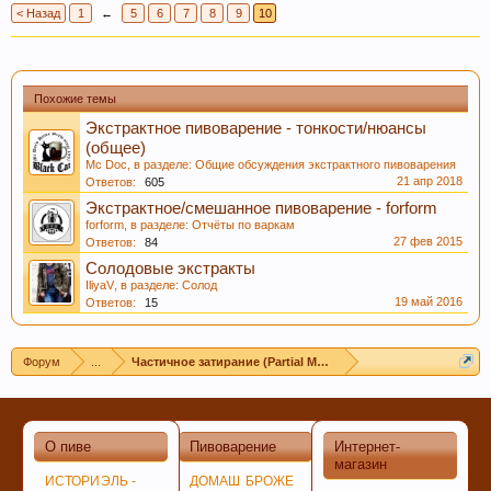
< Назад
1
←
5
6
7
8
9
10
Похожие темы
Экстрактное пивоварение - тонкости/нюансы
(общее)
Mc Doc
, в разделе:
Общие обсуждения экстрактного пивоварения
В случае, если Вы не знаете в какую тему
21 апр 2018
Ответов:
605
форума обратится с конкретным вопросом -
Экстрактное/смешанное пивоварение - forform
просьба уточнить в чате этот момент, Вам
forform
, в разделе:
Отчёты по варкам
27 фев 2015
Ответов:
84
будут предложены подходящие разделы, в
Солодовые экстракты
которых Вы сможете задать свой вопрос, либо
IliyaV
, в разделе:
Солод
найти ответ на него, если такой вопрос уже
19 май 2016
Ответов:
15
поднимался на обсуждение.
Форум
...
Частичное затирание (Partial Mash)
О пиве
Пивоварение
Интернет-
Уважаемые пивовары, при прочтении
магазин
ИСТОРИ
ЭЛЬ -
ДОМАШ
БРОЖЕ
информации на форуме (оставленной другими