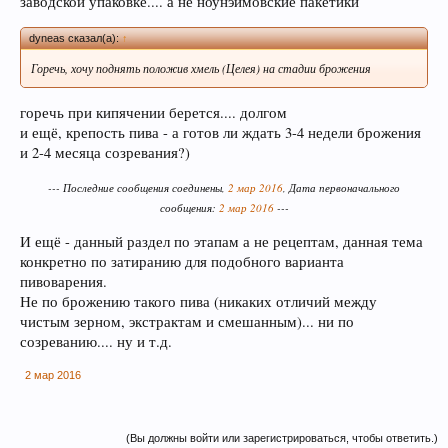
заводской упаковке.... а не ноунэймовские пакетики
dyneas сказал(а):
↑
Горечь, хочу поднять положив хмель (Целея) на стадии брожения
Кофе оказывает воздействие на
преждевременное старение человека и
горечь при кипячении берется.... долгом
способствует развитию онкозаболеваний. Пиво
и ещё, крепость пива - а готов ли ждать 3-4 недели брожения
и 2-4 месяца созревания?)
же наоборот защищает ДНК.
--- Последние сообщения соединены,
2 мар 2016
, Дата первоначального
сообщения:
2 мар 2016
---
И ещё - данный раздел по этапам а не рецептам, данная тема
конкретно по затиранию для подобного варианта
пивоварения.
Не по брожению такого пива (никаких отличий между
чистым зерном, экстрактам и смешанным)... ни по
созреванию.... ну и т.д.
Пиво может оказать положительное действие
при сердечно-сосудистых заболеваниях и
2 мар 2016
служить средством их профилактики
(Вы должны войти или зарегистрироваться, чтобы ответить.)