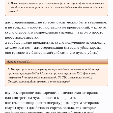
1. В некоторых темах сусло охмеленное (т.е. экстракт) кипятят вместе
с солодом после затирания. Если я хмель не добавляю, для чего тогда это
нужно?
для стерилизации... не во всем сусле можно быть уверенным,
и не всегда... у кого-то поставщик не проверенный, у кого-то
Если Вам нравится наш сайт, форум и
сусло старое или поврежденная упаковка... а кто-то просто
интернет-магазин, пожалуйста, поделитесь
перестраховывается.
ссылкой в соц сетях и в соц закладках. Тем
а вообще нужно прокипятить сусло полученное из солода, с
самым нас станет больше :) Спасибо!
хмелем или нет - для стерилизации (на зерне уйма заразы,
оно грязное и с бактериями/грибками, это нужно убить).
dyneas сказал(а):
↑
2. Пишут: (
По моему рецепту затирание должно проходить 60 минут
при температуре 66С и 15 минут при температуре 72С. Для этого
нагреваем 7 литров воды примерно до 70-72С и засыпаем солод
.)
Откуда взять цифры времени и температуры?
изучать зерновое пивоварение, а именно этап затирания....
Любое общение, которое не по-теме ПРОШУ
или смотреть на чужой опыт и копировать
переносить в
чат
.
вот тема посвященная температурным паузам затирания
(паузы нужны для базовых сортов солода, тех которые
требуют осахаривания - не для жженых/карамельных)