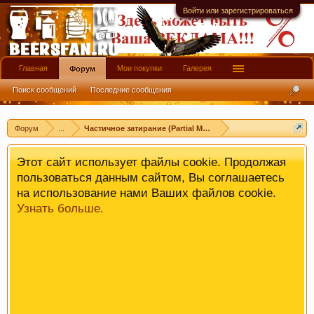
имеют информационной ценности! СПАСИБО
Войти или зарегистрироваться
Главная
Мои покупки
Галерея
Форум
Поиск сообщений
Последние сообщения
Форум
...
Частичное затирание (Partial Mash)
Этот сайт использует файлы cookie. Продолжая
пользоваться данным сайтом, Вы соглашаетесь
на использование нами Ваших файлов cookie.
Узнать больше.