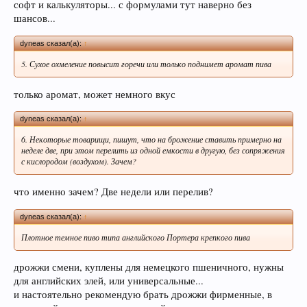
софт и калькуляторы... с формулами тут наверно без
Пиво богато антиоксидантами, которые
шансов...
приходят из хмеля и солода, из которых оно
состоит. Эти антиоксиданты предотвратят рак.
dyneas сказал(а):
↑
5. Сухое охмеление повысит горечи или только поднимет аромат пива
только аромат, может немного вкус
dyneas сказал(а):
↑
6. Некоторые товарищи, пишут, что на брожение ставить примерно на
неделе две, при этом перелить из одной емкости в другую, без сопряжения
с кислородом (воздухом). Зачем?
Пиво содержит витамин В, который помогает
что именно зачем? Две недели или перелив?
нам поддерживать здоровую кожу, нужный
мышечный тонус, борется с заболеваниями
dyneas сказал(а):
↑
сердечно-сосудистой и иммунной системы.
Плотное темное пиво типа английского Портера крепкого пива
дрожжи смени, куплены для немецкого пшеничного, нужны
для английских элей, или универсальные...
и настоятельно рекомендую брать дрожжи фирменные, в