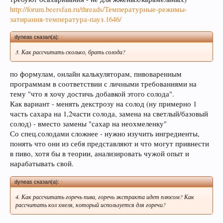
http://forum.beersfan.ru/threads/Температурные-режимы-
затирания-температура-пауз.1646/
dyneas сказал(а):
↑
3. Как рассчитать сколько, брать солода?
по формулам, онлайн калькуляторам, пивоваренным
программам в соответствии с личными требованиями на
тему "что я хочу достичь добавкой этого солода".
При приеме пива у мужчин выделяется гормон
Как вариант - менять декстрозу на солод (ну примерно 1
дофамин, отвечающий за чувство
часть сахара на 1,2части солода, замена на светлый/базовый
удовлетворения. При этом удовольствие
солод) - вместо замены "сахар на неохмеленку"
вызывает только вкус пива, независимо от того,
Со спец.солодами сложнее - нужно изучить ингредиенты,
любит ли мужчина напитки этой марки, и даже
понять что они из себя представляют и что могут привнести
при отсутствии алкоголя.
в пиво, хотя бы в теории, анализировать чужой опыт и
нарабатывать свой.
dyneas сказал(а):
↑
4. Как рассчитать горечь пива, горечь экстракта идет плюсом? Как
рассчитать кол хмеля, который используется для горечи?