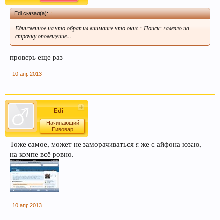
Edi сказал(а):
↑
Единсвенное на что обратил внимание что окно " Поиск" залезло на
строчку оповещение...
проверь еще раз
Этот сайт использует файлы cookie. Продолжая
пользоваться данным сайтом, Вы соглашаетесь
10 апр 2013
на использование нами Ваших файлов cookie.
Узнать больше.
Edi
Начинающий
Пивовар
Тоже самое, может не заморачиваться я же с айфона юзаю,
на компе всё ровно.
10 апр 2013