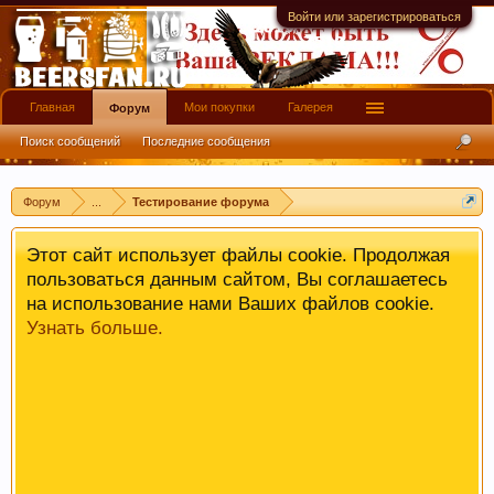
имеют информационной ценности! СПАСИБО
Войти или зарегистрироваться
Главная
Мои покупки
Галерея
Форум
Поиск сообщений
Последние сообщения
Форум
...
Тестирование форума
Этот сайт использует файлы cookie. Продолжая
пользоваться данным сайтом, Вы соглашаетесь
на использование нами Ваших файлов cookie.
Узнать больше.