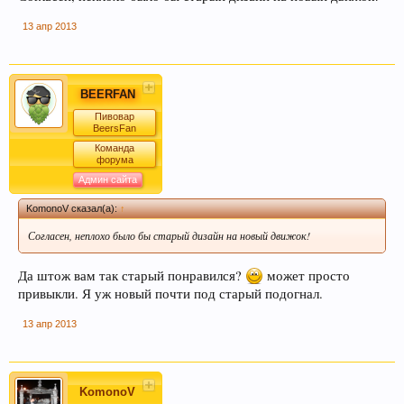
13 апр 2013
BEERFAN
Пивовар
BeersFan
Команда
форума
Админ сайта
KomonoV сказал(а):
↑
Согласен, неплохо было бы старый дизайн на новый движок!
Да штож вам так старый понравился?
может просто
привыкли. Я уж новый почти под старый подогнал.
13 апр 2013
KomonoV