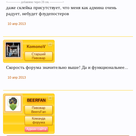
<-------------- добавлено через 28 сек. -------------->
даже склейка присутствует, что меня как админа очень
радует, небудет флудепостеров
10 апр 2013
Кофе оказывает воздействие на
преждевременное старение человека и
способствует развитию онкозаболеваний. Пиво
же наоборот защищает ДНК.
KomonoV
Старший
Пивовар
Скорость форума значительно выше! Да и функциональнее...
10 апр 2013
BEERFAN
Пиво может оказать положительное действие
Пивовар
при сердечно-сосудистых заболеваниях и
BeersFan
служить средством их профилактики
Команда
форума
Админ сайта