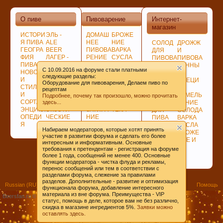
О пиве
Пивоварение
Интернет-
магазин
ИСТОРИ
ЭЛЬ -
ДОМАШ
БРОЖЕ
Я ПИВА
ALE
НЕЕ
НИЕ
СОЛОД
ДРОЖЖ
ГЕОГРА
BEER
ПИВОВА
ВАРКА
ДЛЯ
И
ФИЯ
ЛАГЕР -
РЕНИЕ
СУСЛА
ПИВОВА
ПИВОВА
ПИВА
LAGER
ПОДГОТ
ЛАГЕР -
РЕНИЯ
РЕННЫ
C 10.09.2016 на форуме стали платными
НОВОСТ
ПО
ОВКА,
LAGER
НЕСОЛ
Е
следующие разделы:
И
ЦВЕТУ
ПРОГРА
СОЗРЕВ
ОЖЕНО
СПЕЦИ
Оборудование для пивоварения, Делаем пиво по
СТИЛИ
ГИБРИД
ММЫ
АНИЕ
Е
И
рецептам
И
НЫЕ
СОВЕТ
ПИВА
СЫРЬЁ
ИЗМЕЛЬ
Подробнее, почему так произошло, можно прочитать
СОРТА
СОРТА
Ы
БИБЛИО
ХМЕЛЬ
ЧЕНИЕ
здесь...
ЭНЦИКЛ
ЭКЗОТИ
ЗАТИРА
ТЕКА
ДЛЯ
СОЛОДА
ОПЕДИ
ЧЕСКИЕ
НИЕ
ПИВА
ВАРКА
Я
СОРТА
СОЛОДА
ДЛЯ
СУСЛА
Набираем модераторов, которые хотят принять
ВАРКИ
БРОЖЕ
участие в развитии форума и сделать его более
ХМЕЛЯ
НИЕ И
интересным и информативным. Основные
ВЫДЕРЖКА
требования к претендентам - регистрация на форуме
ПИВА
более 1 года, сообщений не менее 400. Основные
функции модератора - чистка флуда и рекламы,
перенос сообщений или тем в соответствии с
разделами форума, слежение за правилами
разделов. Дополнительные - развитие и оптимизация
Russian (RU)
Помощь
функционала форума, добавление интересного
материала из вне форума. Преимущества - VIP
Beersfan.ru ©2009-20ХХ
Условия и правила
статус, помощь в деле, которое вам не без различно,
скидка в магазине ингредиентов 5%.
Заявки можно
оставлять здесь.