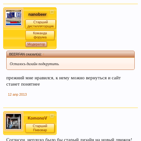
nanobeer
Старший
дистилляторщик
Команда
форума
Модератор
BEERFAN сказал(а):
↑
Осталось дизайн подкрутить.
прежний мне нравился, к нему можно вернуться и сайт
станет понятнее
12 апр 2013
KomonoV
Старший
Пивовар
Согласен, неплохо было бы старый дизайн на новый движок!