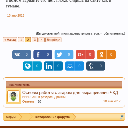
в номом варианте его нет. плохо. сидишь на сайте как в
тумане.
13 апр 2013
(Вы должны войти или зарегистрироваться, чтобы ответить.)
< Назад
1
2
3
4
Вперёд >
0
0
0
0
0
0
0
0
0
Похожие темы
Основы работы с агаром для выращивания ЧКД
BEERFAN
, в разделе:
Дрожжи
28 янв 2017
Ответов:
20
Форум
...
Тестирование форума