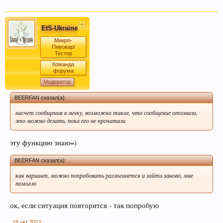
EtS-Ukraine
Микро-
Пивовар/
Тестер
Если Вам нравится наш сайт, форум и
Команда
интернет-магазин, пожалуйста, поделитесь
форума
ссылкой в соц сетях и в соц закладках. Тем
Модератор
самым нас станет больше :) Спасибо!
BEERFAN сказал(а):
насчет сообщения в личку, возможно такое, что сообщение отозвали,
это можно делать, пока его не прочитали
эту функцию знаю=)
BEERFAN сказал(а):
как вариант, можно попробовать разлогинется и зайти заново, мне
помогло
Любое общение, которое не по-теме ПРОШУ
переносить в
чат
.
ок, если ситуация повторится - так попробую
18 окт 2012