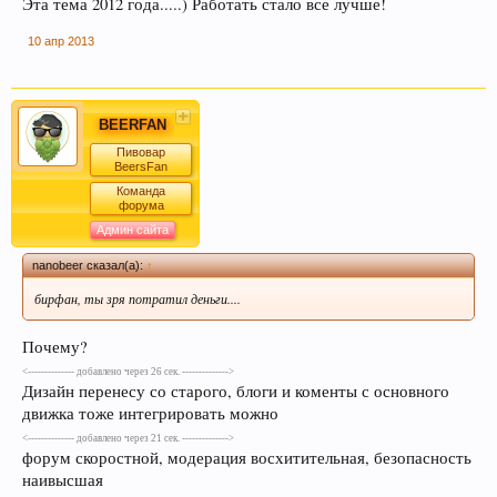
Эта тема 2012 года.....) Работать стало все лучше!
Пиво богато антиоксидантами, которые
приходят из хмеля и солода, из которых оно
10 апр 2013
состоит. Эти антиоксиданты предотвратят рак.
BEERFAN
Пивовар
BeersFan
Команда
форума
Админ сайта
nanobeer сказал(а):
↑
бирфан, ты зря потратил деньги....
Пиво содержит витамин В, который помогает
нам поддерживать здоровую кожу, нужный
Почему?
мышечный тонус, борется с заболеваниями
сердечно-сосудистой и иммунной системы.
<-------------- добавлено через 26 сек. -------------->
Дизайн перенесу со старого, блоги и коменты с основного
движка тоже интегрировать можно
<-------------- добавлено через 21 сек. -------------->
форум скоростной, модерация восхитительная, безопасность
наивысшая