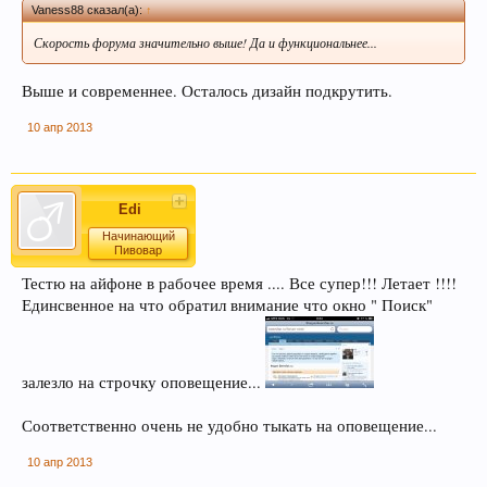
Vaness88 сказал(а):
↑
Скорость форума значительно выше! Да и функциональнее...
Выше и современнее. Осталось дизайн подкрутить.
10 апр 2013
В случае, если Вы не знаете в какую тему
форума обратится с конкретным вопросом -
Edi
просьба уточнить в чате этот момент, Вам
Начинающий
будут предложены подходящие разделы, в
Пивовар
которых Вы сможете задать свой вопрос, либо
Тестю на айфоне в рабочее время .... Все супер!!! Летает !!!!
найти ответ на него, если такой вопрос уже
Единсвенное на что обратил внимание что окно " Поиск"
поднимался на обсуждение.
залезло на строчку оповещение...
Соответственно очень не удобно тыкать на оповещение...
Уважаемые пивовары, при прочтении
10 апр 2013
информации на форуме (оставленной другими