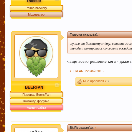
Traector
Palma brewery
Модератор
Traector сказал(а):
↑
ну т.е. по большому счёту, в погоне 
находит компромисс со своими ожидан
чаще всего решение кега - даже
BEERFAN
,
22 май 2015
Мне нравится x
2
BEERFAN
Пивовар BeersFan
Команда форума
Админ сайта
BigPit сказал(а):
↑