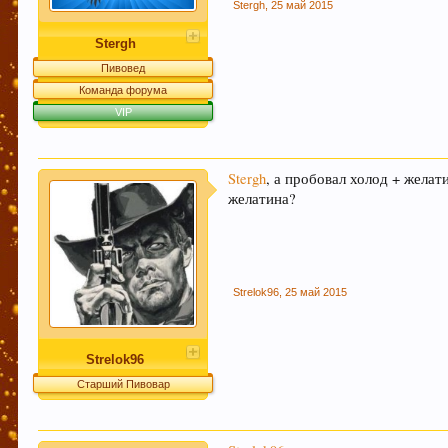
Stergh
,
25 май 2015
Stergh
Пивовед
Команда форума
VIP
Stergh
, а пробовал холод + желат
желатина?
Strelok96
,
25 май 2015
Strelok96
Старший Пивовар