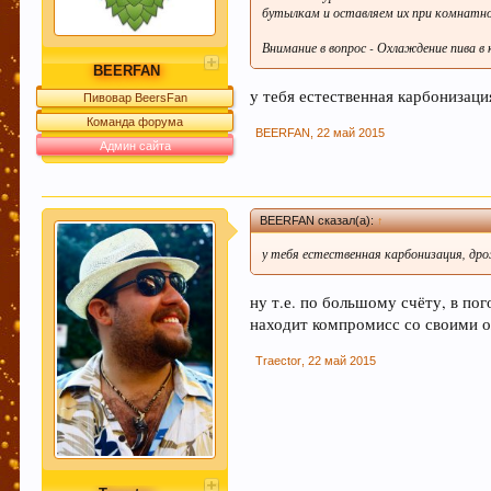
бутылкам и оставляем их при комнатн
Внимание в вопрос - Охлаждение пива 
BEERFAN
у тебя естественная карбонизаци
Пивовар BeersFan
Команда форума
BEERFAN
,
22 май 2015
Админ сайта
BEERFAN сказал(а):
↑
у тебя естественная карбонизация, дро
ну т.е. по большому счёту, в п
находит компромисс со своими 
Traector
,
22 май 2015