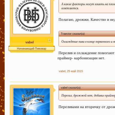
А какие факторы могут влиять на плохо
осветляется.
Полагаю, дрожжи. Качество и не
Traector сказал(а):
↑
Охлаждение пива в конце первичного и
vabel
Начинающий Пивовар
Перелив и охлаждение помогают 
праймер- карбонизации нет.
vabel
,
25 май 2015
vabel сказал(а):
↑
Перелил, дрожжей нет, добавил прайме
Переливами на вторичку от дрож