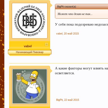
BigPit сказал(а):
↑
Может что делаю не так...
Если Вам нравится наш сайт, форум и интернет-м
:) Спасибо!
У себя пока подозреваю недозасе
vabel
,
20 май 2015
Любое общение, которое не по-теме ПРОШУ пер
vabel
Начинающий Пивовар
При приеме пива у мужчин выделяется гормон до
независимо от того, любит ли мужчина напитки э
А какие факторы могут влиять н
осветляется.
Пиво богато антиоксидантами, которые приходят 
BigPit
,
22 май 2015
Пиво содержит витамин В, который помогает нам