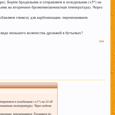
е). Берём бродильник и отправляем в холодильник (+5*) на
 форума, так же помочь и по возможности
льник на вторичное брожение(комнатная температура). Через
ция форума.
добавляем глюкозу для карбонизации. перемешиваем.
ах (все разделы форума кроме "флэйм, флуд, оффтопик")
себе ценную информацию, но при этом написаны "не там
в растерянности по поводу поиска нужной темы – этот
в виде меньшего количества дрожжей в бутылках?
#44
информационной ценности! СПАСИБО
льзование нами Ваших файлов cookie.
Узнать
тправляем в холодильник (+5*) на 24-48
комнатная температура). Через неделю
бонизации. перемешиваем. Разливаем по