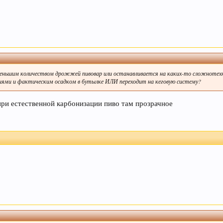
за меньшим количеством дрожжей пивовар или останавливается на каких-то сложноте
иями и фактическим осадком в бутылке ИЛИ переходит на кеговую систему?
 при естественной карбонизации пиво там прозрачное