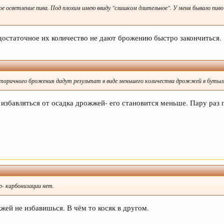
е осветление пива. Под плохим имею ввиду "слишком длительное". У меня бывало пиво
достаточное их количество не дают брожению быстро закончиться.
 вторичного брожения дадут результат в виде меньшего количества дрожжей в бутыл
избавляться от осадка дрожжей- его становится меньше. Пару раз п
р- карбонизации нет.
жей не избавишься. В чём то косяк в другом.