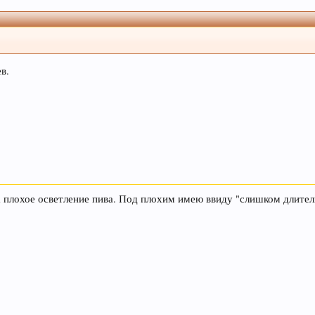
агазин, пожалуйста, поделитесь ссылкой в соц сетях и
в.
еносить в
чат
.
фамин, отвечающий за чувство удовлетворения. При это
той марки, и даже при отсутствии алкоголя.
а плохое осветление пива. Под плохим имею ввиду "слишком длител
из хмеля и солода, из которых оно состоит. Эти антиокс
 поддерживать здоровую кожу, нужный мышечный тонус,