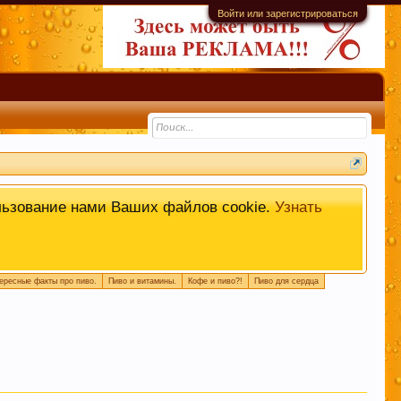
Войти или зарегистрироваться
информационной ценности! СПАСИБО
льзование нами Ваших файлов cookie.
Узнать
ересные факты про пиво.
Пиво и витамины.
Кофе и пиво?!
Пиво для сердца
емы. Это поможет быстро находить
 или совет.