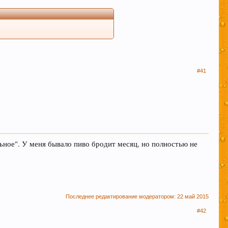
 в соц закладках. Тем самым нас станет больше
#41
м удовольствие вызывает только вкус пива,
ьное". У меня бывало пиво бродит месяц, но полностью не
иданты предотвратят рак.
Последнее редактирование модератором:
22 май 2015
#42
 борется с заболеваниями сердечно-