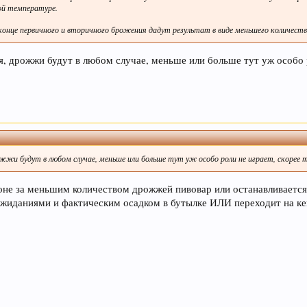
ой температуре.
в конце первичного и вторичного брожения дадут результат в виде меньшего количес
я, дрожжи будут в любом случае, меньше или больше тут уж особо р
жжи будут в любом случае, меньше или больше тут уж особо роли не играет, скорее
огоне за меньшим количеством дрожжей пивовар или останавливаетс
ожиданиями и фактическим осадком в бутылке ИЛИ переходит на к