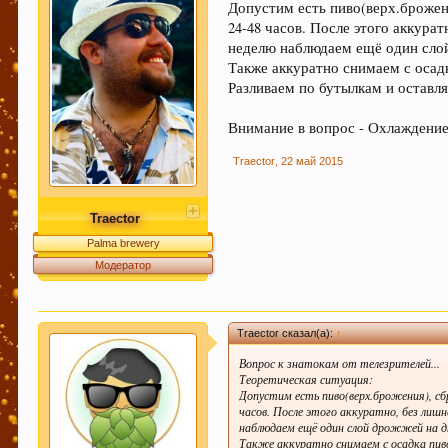
Допустим есть пиво(верх.брожен
новичкам форума быстро находить нужную инфор
24-48 часов. После этого аккура
прописать в существующих темах ключевые слов
неделю наблюдаем ещё один слой
Также аккуратно снимаем с осад
Уважаемый пользователь Гость, просьба быть внимательне
Разливаем по бутылкам и оставл
не соответствующие по смыслу той теме в которой были н
где стоило"). Форум растет - содержать его "в чистоте" с
Внимание в вопрос - Охлаждение
момент можно уточнить в чате Надеемся на понимание, с 
Traector
,
22 май 2015
УБЕДИТЕЛЬНАЯ ПРОСЬБА!!! Покинуть личные пер
Traector
Palma brewery
Этот сайт использует файлы cookie. Продолжая 
Модератор
больше.
Traector сказал(а):
↑
Вопрос к знатокам от телезрителей...
Теоретическая ситуация:
Допустим есть пиво(верх.брожения), сб
часов. После этого аккуратно, без лиш
наблюдаем ещё один слой дрожжей на дн
Также аккуратно снимаем с осадка пиво