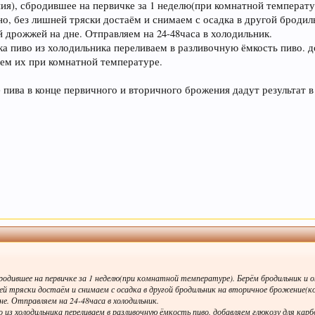
ия), сбродившее на первичке за 1 неделю(при комнатной температур
мацию по Облаку тэгов справа. Просьба к модераторам
тно, без лишней тряски достаём и снимаем с осадка в другой броди
а внизу страницы. Спасибо! С уважением, администра
 дрожжей на дне. Отправляем на 24-48часа в холодильник.
ка пиво из холодильника переливаем в разливочную ёмкость пиво. 
е, и следить за своими сообщениями - все сообщения в спец. тем
яем их при комнатной температуре.
аписаны - будут удалены без предупреждения (даже если несут в 
тановиться сложнее, просим не усложнять труд модератора. Если Вы 
 пива в конце первичного и вторичного брожения дадут результат 
ув, администрация форума.
еписки, которые не актуальные для вас и не имеют 
пользоваться данным сайтом, Вы соглашаетесь на испо
родившее на первичке за 1 неделю(при комнатной температуре). Берём бродильник и о
ней тряски достаём и снимаем с осадка в другой бродильник на вторичное брожение(
е. Отправляем на 24-48часа в холодильник.
 из холодильника переливаем в разливочную ёмкость пиво. добавляем глюкозу для кар