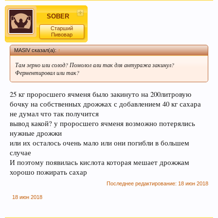
SOBER
Старший
Пивовар
MASIV сказал(а):
↑
Там зерно или солод? Помолол али так для антуража закинул?
Ферментировал или так?
25 кг проросшего ячменя было закинуто на 200литровую
При приеме пива у мужчин выделяется гормон
бочку на собственных дрожжах с добавлением 40 кг сахара
дофамин, отвечающий за чувство
не думал что так получится
удовлетворения. При этом удовольствие
вывод какой? у проросшего ячменя возможно потерялись
вызывает только вкус пива, независимо от того,
нужные дрожжи
любит ли мужчина напитки этой марки, и даже
или их осталось очень мало или они погибли в большем
при отсутствии алкоголя.
случае
И поэтому появилась кислота которая мешает дрожжам
хорошо пожирать сахар
Последнее редактирование:
18 июн 2018
18 июн 2018