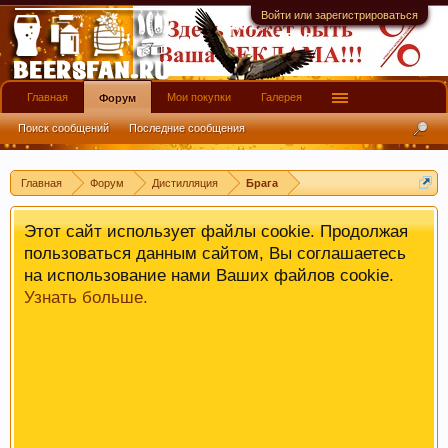
имеют информационной ценности! СПАСИБО
Войти или зарегистрироваться
Главная
Мои покупки
Галерея
Форум
Поиск сообщений
Последние сообщения
Главная
Форум
Дистилляция
Брага
Этот сайт использует файлы cookie. Продолжая
пользоваться данным сайтом, Вы соглашаетесь
на использование нами Ваших файлов cookie.
Узнать больше.