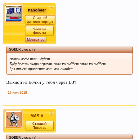
Пиво богато антиоксидантами, которые
приходят из хмеля и солода, из которых оно
nanobeer
состоит. Эти антиоксиданты предотвратят рак.
Старший
дистилляторщик
Команда
форума
Модератор
SOBER сказал(а):
↑
скорей всего так и будет
Буду делать скоро перегон, сколько выйдет столько выйдет
Зря ячмень прорастил вот моя ошибка
Выхлоп из бочки у тебя через ВЗ?
Пиво содержит витамин В, который помогает
нам поддерживать здоровую кожу, нужный
18 июн 2018
мышечный тонус, борется с заболеваниями
сердечно-сосудистой и иммунной системы.
MASIV
Старший
Пивовар
SOBER сказал(а):
↑