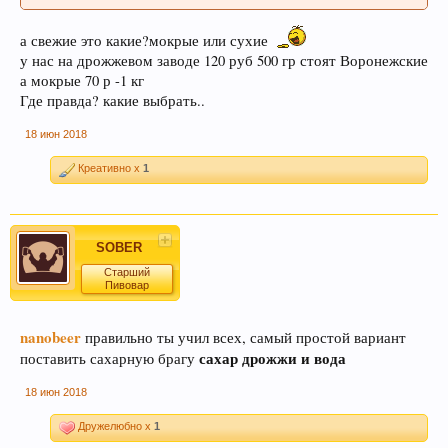
а свежие это какие?мокрые или сухие
у нас на дрожжевом заводе 120 руб 500 гр стоят Воронежские
а мокрые 70 р -1 кг
Где правда? какие выбрать..
18 июн 2018
Креативно x
1
SOBER
Старший
Пивовар
nanobeer
правильно ты учил всех, самый простой вариант
сахар дрожжи и вода
поставить сахарную брагу
18 июн 2018
Дружелюбно x
1