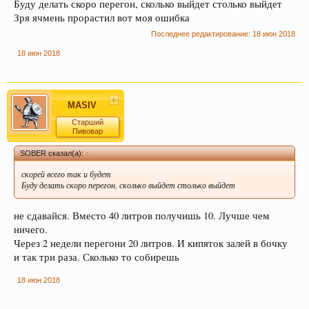
Буду делать скоро перегон, сколько выйдет столько выйдет
Зря ячмень прорастил вот моя ошибка
Последнее редактирование:
18 июн 2018
18 июн 2018
Если Вам нравится наш сайт, форум и
интернет-магазин, пожалуйста, поделитесь
MASIV
ссылкой в соц сетях и в соц закладках. Тем
Старший
самым нас станет больше :) Спасибо!
Пивовар
SOBER сказал(а):
↑
скорей всего так и будет
Буду делать скоро перегон, сколько выйдет столько выйдет
не сдавайся. Вместо 40 литров получишь 10. Лучше чем
ничего.
Через 2 недели перегони 20 литров. И кипяток залей в бочку
и так три раза. Сколько то собирешь
Любое общение, которое не по-теме ПРОШУ
переносить в
чат
.
18 июн 2018