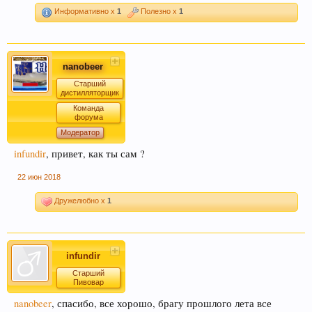
Информативно x
1
Полезно x
1
nanobeer
Старший
дистилляторщик
Команда
форума
Модератор
infundir
, привет, как ты сам ?
22 июн 2018
Дружелюбно x
1
infundir
Старший
Пивовар
nanobeer
, спасибо, все хорошо, брагу прошлого лета все