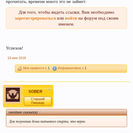
прочитать, времени много это не займет.
Для того, чтобы видеть ссылки, Вам необходимо
зарегистрироваться
войти
или
на форум под своим
именем.
Успехов!
18 июн 2018
Мне нравится x
1
Информативно x
1
SOBER
Старший
Пивовар
nanobeer сказал(а):
↑
Для получения дома питьевого спирта, это верно