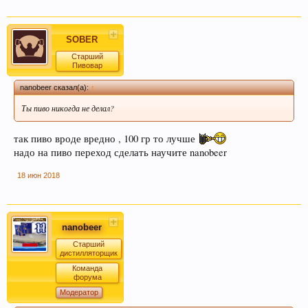
SOBER
Старший
Пивовар
nanobeer сказал(а):
↑
Ты пиво никогда не делал?
так пиво вроде вредно , 100 гр то лучше
надо на пиво переход сделать научите nanobeer
18 июн 2018
nanobeer
Старший
дистилляторщик
Команда
форума
Модератор