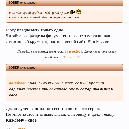
SOBER сказал(а):
↑
так пиво вроде вредно , 100 гр то лучше
надо на пиво переход сделать научите nanobeer
Могу предложить только одно:
Читайте все разделы форума, если вы не заметили, наш
самогонный кружок приютил пивной сайт. #1 в России.
--- Последние сообщения соединены,
18 июн 2018
, Дата первоначального
сообщения:
18 июн 2018
---
SOBER сказал(а):
↑
nanobeer
правильно ты учил всех, самый простой
вариант поставить сахарную брагу
сахар дрожжи и
вода
Для получения дома питьевого спирта, это верно.
Но многие любят коньяк, виски, сливовицу и даже текилу.
Каждому - своё.