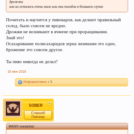
дрожжи
или их осталось очень мало или они погибли в большем случае
Почитать и научится у пивоваров, как делают правильный
солод, было совсем не вредно.
Дрожжи не возникают в ячмене при проращивании.
Знай это!
Осахаривание полисахаридов зерна энзимами это одно,
В случае, если Вы не знаете в какую тему
брожение это совсем другое.
форума обратится с конкретным вопросом -
Ты пиво никогда не делал?
просьба уточнить в чате этот момент, Вам
будут предложены подходящие разделы, в
18 июн 2018
которых Вы сможете задать свой вопрос, либо
найти ответ на него, если такой вопрос уже
Информативно x
1
поднимался на обсуждение.
SOBER
Старший
Пивовар
Уважаемые пивовары, при прочтении
MASIV сказал(а):
↑
информации на форуме (оставленной другими