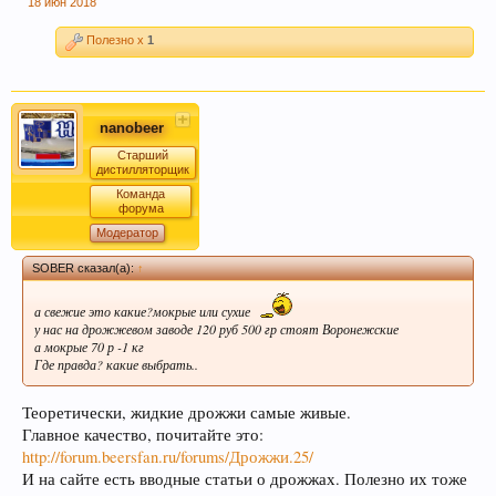
18 июн 2018
Полезно x
1
nanobeer
Старший
дистилляторщик
Команда
форума
Модератор
SOBER сказал(а):
↑
а свежие это какие?мокрые или сухие
у нас на дрожжевом заводе 120 руб 500 гр стоят Воронежские
а мокрые 70 р -1 кг
Где правда? какие выбрать..
Теоретически, жидкие дрожжи самые живые.
Главное качество, почитайте это:
http://forum.beersfan.ru/forums/Дрожжи.25/
И на сайте есть вводные статьи о дрожжах. Полезно их тоже