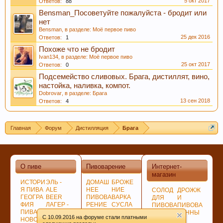
5 окт 2017
Ответов:
88
Bensman_Посоветуйте пожалуйста - бродит или
нет
Bensman
, в разделе:
Моё первое пиво
25 дек 2016
Ответов:
1
Похоже что не бродит
Ivan134
, в разделе:
Моё первое пиво
25 окт 2017
Ответов:
0
Подсемейство сливовых. Брага, дистиллят, вино,
настойка, наливка, компот.
Dobrovar
, в разделе:
Брага
13 сен 2018
Ответов:
4
Главная
Форум
Дистилляция
Брага
О пиве
Пивоварение
Интернет-
магазин
ИСТОРИ
ЭЛЬ -
ДОМАШ
БРОЖЕ
Я ПИВА
ALE
НЕЕ
НИЕ
СОЛОД
ДРОЖЖ
ГЕОГРА
BEER
ПИВОВА
ВАРКА
ДЛЯ
И
ФИЯ
ЛАГЕР -
РЕНИЕ
СУСЛА
ПИВОВА
ПИВОВА
ПИВА
LAGER
ПОДГОТ
ЛАГЕР -
РЕНИЯ
РЕННЫ
C 10.09.2016 на форуме стали платными
НОВОСТ
ПО
ОВКА,
LAGER
НЕСОЛ
Е