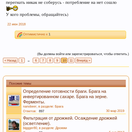
перегнать никак не соберусь - потребление на нет сошло
У кого проблемы, обращайтесь)
22 июн 2018
Оптимистично x
1
(Вы должны войти или зарегистрироваться, чтобы ответить.)
< Назад
1
←
6
7
8
9
10
11
Вперёд >
Похожие темы
Определение готовности браги. Брага на
инвертированном сахаре. Брага на зерне.
Ферменты.
nanobeer
, в разделе:
Брага
30 мар 2019
Ответов:
897
Фильтрация от дрожжей. Осаждение дрожжей
(осветление).
biggger80
, в разделе:
Дрожжи