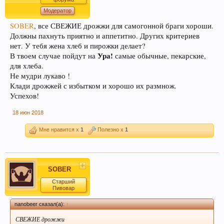
Модератор
SOBER
, все СВЕЖИЕ дрожжи для самогонной браги хороши.
Должны пахнуть приятно и аппетитно. Других критериев
нет. У тебя жена хлеб и пирожки делает?
Ура!
В твоем случае пойдут на
самые обычные, пекарские,
для хлеба.
Не мудри лукаво !
Клади дрожжей с избытком и хорошо их размнож.
Успехов!
18 июн 2018
Мне нравится x
1
Полезно x
1
SOBER
Старший
Пивовар
nanobeer сказал(а):
↑
СВЕЖИЕ дрожжи