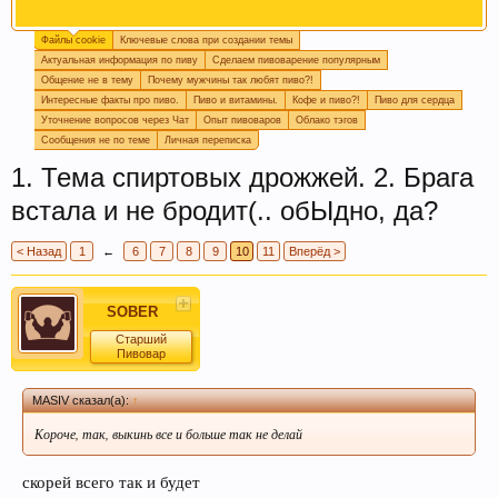
Файлы cookie
Ключевые слова при создании темы
Огромная просьба, при создании новой темы
Актуальная информация по пиву
Сделаем пивоварение популярным
прописывайте ключевые слова, которые
Общение не в тему
Почему мужчины так любят пиво?!
отражают смысл темы. Это поможет быстро
Интересные факты про пиво.
Пиво и витамины.
Кофе и пиво?!
Пиво для сердца
находить информацию на форуме. Спасибо!
Уточнение вопросов через Чат
Опыт пивоваров
Облако тэгов
Сообщения не по теме
Личная переписка
1. Тема спиртовых дрожжей. 2. Брага
встала и не бродит(.. обЫдно, да?
< Назад
1
←
6
7
8
9
10
11
Вперёд >
SOBER
Пишите в
подпись
или в
календарь варок
, какое
Старший
Пивовар
пиво у вас сейчас готовится, так легче дать
четкий ответ или совет.
MASIV сказал(а):
↑
Короче, так, выкинь все и больше так не делай
скорей всего так и будет