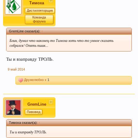
Тимоха
Дистилляторщик
Команда
форума
GremLine сказал(а):
↑
Блин, думал что наконец-то Тимоха хоть что-то умное сказать
собрался! Опять пшик...
Ты и взаправду ТРОЛЬ.
9 май 2014
Дружелюбно x
1
GremLine
Пивовед
Тимоха сказал(а):
↑
Ты и взаправду ТРОЛЬ.