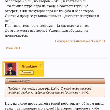
барботере - 88°С, во втором - 84°С, в третьем 80°С.
Это температура пара на входе в соответствующие
отверстия для эвакуации пара же из куба и барботеров.
Считаем процесс установившимся - дистилят поступает в
отбор.
Производительность системы - 1л дистиллята в час.
До этого места все верно? Условия для обсуждения
принимаются?
Последнее редактирование:
9 май 2014
9 май 2014
GremLine
Пивовед
Тимоха сказал(а):
↑
Продолжу эту логику с цифрами: Куб-92°С, перед конденсатором
последний барботер (видео предоставленное Гримленом) - 80°С.
Нет, на видео представлен второй перегон, и я об этом писал
везде, где приводил это видео! На втором перегоне в кубе