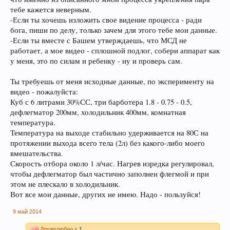
тебе кажется неверным.
-Если ты хочешь изложить свое видение процесса - ради
бога, пиши по делу, только зачем для этого тебе мои данные.
-Если ты вместе с Башем утверждаешь, что МСД не
работает, а мое видео - сплошной подлог, собери аппарат как
у меня, это по силам и ребенку - ну и проверь сам.
Ты требуешь от меня исходные данные, по эксперименту на
видео - пожалуйста:
Куб с 6 литрами 30%СС, три барботера 1.8 - 0.75 - 0.5,
дефлегматор 200мм, холодильник 400мм, комнатная
температура.
Температура на выходе стабильно удерживается на 80С на
протяжении выхода всего тела (2л) без какого-либо моего
вмешательства.
Скорость отбора около 1 л/час. Нагрев изредка регулировал,
чтобы дефлегматор был частично заполнен флегмой и при
этом не плескало в холодильник.
Вот все мои данные, других не имею. Надо - пользуйся!
9 май 2014
Дружелюбно x
1