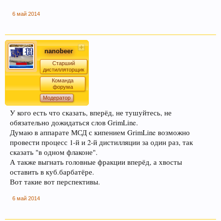
Уважаемые пивовары, при прочтении
6 май 2014
информации на форуме (оставленной другими
форумчанами) с давними датами, просьба не
принимать советы, как четкую инструкцию, т.к.
описывается чей-то личный опыт, и зачастую
nanobeer
эти пивовары в дальнейшем осознав
Старший
неверность таких методов делают все по
дистилляторщик
другом. Так что принимайте это просто, как
Команда
форума
информацию, как повествование о чужом
Модератор
опыте, и в случае необходимости
У кого есть что сказать, вперёд, не тушуйтесь, не
переспрашивайте!
обязательно дожидаться слов GrimLine.
Думаю в аппарате МСД с кипением GrimLine возможно
Уважаемы пивовары и модераторы форума!
провести процесс 1-й и 2-й дистилляции за один раз, так
При создании темы, убедительная просьба
сказать "в одном флаконе".
добавлять Ключевые слова. Данная функция
А также выгнать головные фракции вперёд, а хвосты
позволяет новичкам форума быстро находить
оставить в куб.барбатёре.
нужную информацию по Облаку тэгов справа.
Вот такие вот перспективы.
Просьба к модераторам форума, так же помочь
и по возможности прописать в существующих
6 май 2014
темах ключевые слова внизу страницы.