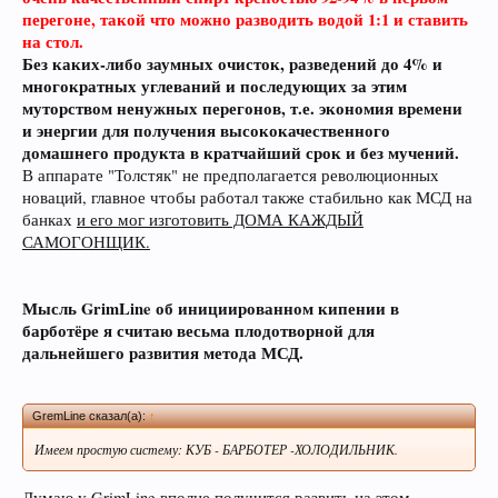
перегоне, такой что можно разводить водой 1:1 и ставить
на стол.
Без каких-либо заумных очисток, разведений до 4% и
многократных углеваний и последующих за этим
муторством ненужных перегонов, т.е. экономия времени
и энергии для получения высококачественного
Кофе оказывает воздействие на
домашнего продукта в кратчайший срок и без мучений.
преждевременное старение человека и
В аппарате "Толстяк" не предполагается революционных
способствует развитию онкозаболеваний. Пиво
новаций, главное чтобы работал также стабильно как МСД на
же наоборот защищает ДНК.
банках
и его мог изготовить ДОМА КАЖДЫЙ
САМОГОНЩИК.
Мысль GrimLine об инициированном кипении в
барботёре я считаю весьма плодотворной для
дальнейшего развития метода МСД.
GremLine сказал(а):
↑
Пиво может оказать положительное действие
при сердечно-сосудистых заболеваниях и
Имеем простую систему: КУБ - БАРБОТЕР -ХОЛОДИЛЬНИК.
служить средством их профилактики
Думаю у GrimLine вполне получится развить на этом