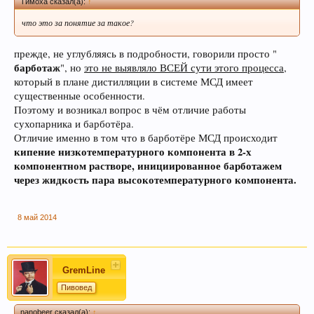
Тимоха сказал(а):
↑
что это за понятие за такое?
прежде, не углубляясь в подробности, говорили просто "
барботаж
", но
это не выявляло ВСЕЙ сути этого процесса
,
который в плане дистилляции в системе МСД имеет
существенные особенности.
Поэтому и возникал вопрос в чём отличие работы
Этот сайт использует файлы cookie. Продолжая
сухопарника и барботёра.
пользоваться данным сайтом, Вы соглашаетесь
Отличие именно в том что в барботёре МСД происходит
на использование нами Ваших файлов cookie.
кипение низкотемпературного компонента в 2-х
Узнать больше.
компонентном растворе, инициированное барботажем
через жидкость пара высокотемпературного компонента.
8 май 2014
GremLine
Пивовед
nanobeer сказал(а):
↑