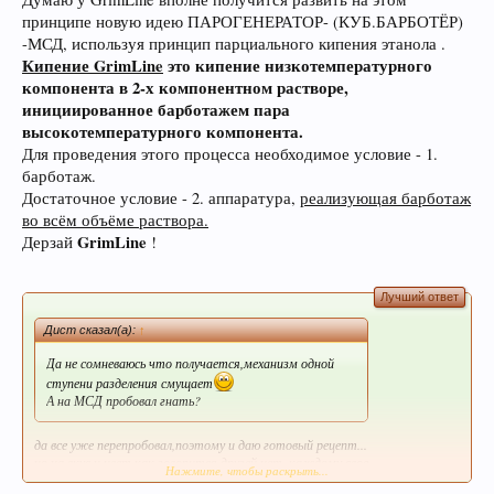
принципе новую идею ПАРОГЕНЕРАТОР- (КУБ.БАРБОТЁР)
-МСД, используя принцип парциального кипения этанола .
Кипение
GrimLine
это кипение низкотемпературного
компонента в 2-х компонентном растворе,
инициированное барботажем пара
высокотемпературного компонента.
Для проведения этого процесса необходимое условие - 1.
барботаж.
Достаточное условие - 2. аппаратура,
реализующая барботаж
В случае, если Вы не знаете в какую тему
во всём объёме раствора.
форума обратится с конкретным вопросом -
GrimLine
Дерзай
!
просьба уточнить в чате этот момент, Вам
будут предложены подходящие разделы, в
Лучший ответ
которых Вы сможете задать свой вопрос, либо
Дист сказал(а):
↑
найти ответ на него, если такой вопрос уже
поднимался на обсуждение.
Да не сомневаюсь что получается,механизм одной
ступени разделения смущает
А на МСД пробовал гнать?
да все уже перепробовал,поэтому и даю готовый рецепт...
но на вкус и цвет как говорится друзей нет, каждому свое
Нажмите, чтобы раскрыть...
-наезднику стремя, охотнику ружье