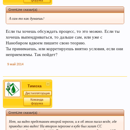
форума
GremLine сказал(а):
↑
А сам-то как думаешь?
Если ты хочешь обсуждать процесс, то это можно. Если ты
хочешь выпендриваться, то дальше сам, или уже с
Нанобиром вдвоем пишите свою теорию.
Ты принимаешь, или корретируешь внятно условия, если они
неприемлемы. Так пойдет?
9 май 2014
Тимоха
Дистилляторщик
Команда
форума
GremLine сказал(а):
↑
Нет, на видео представлен второй перегон, и я об этом писал везде, где
приводил это видео! На втором перегоне в кубе был залит СС