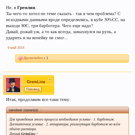
Гремлин
Не, я
.
Ты чего-то хотел по теме сказать - так в чем проблема? С
исходными данными вроде определились, в кубе 30%СС, на
выходе 80С, три барботера. Чего еще надо?
Давай, рожай уж, а то как всегда, замахнулся на рупь, а
ударить и на копейку не смог...
9 май 2014
Дружелюбно x
1
GremLine
Пивовед
Итак, продолжим все-таки тему:
nanobeer сказал(а):
↑
Для проведения этого процесса необходимое условие - 1. барботаж.
Достаточное условие - 2. аппаратура, реализующая барботаж во всём
объёме раствора.
Дерзай
GrimLine
!