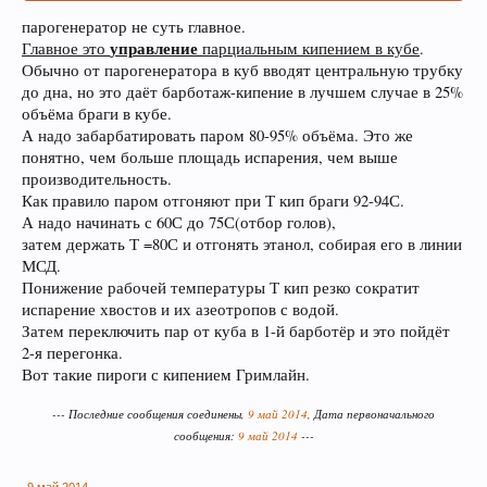
парогенератор не суть главное.
управление
Главное это
парциальным кипением в кубе
.
Обычно от парогенератора в куб вводят центральную трубку
до дна, но это даёт барботаж-кипение в лучшем случае в 25%
объёма браги в кубе.
А надо забарбатировать паром 80-95% объёма. Это же
понятно, чем больше площадь испарения, чем выше
производительность.
Как правило паром отгоняют при Т кип браги 92-94С.
А надо начинать с 60С до 75С(отбор голов),
затем держать Т =80С и отгонять этанол, собирая его в линии
МСД.
Понижение рабочей температуры Т кип резко сократит
испарение хвостов и их азеотропов с водой.
Затем переключить пар от куба в 1-й барботёр и это пойдёт
2-я перегонка.
Вот такие пироги с кипением Гримлайн.
--- Последние сообщения соединены,
9 май 2014
, Дата первоначального
сообщения:
9 май 2014
---
9 май 2014