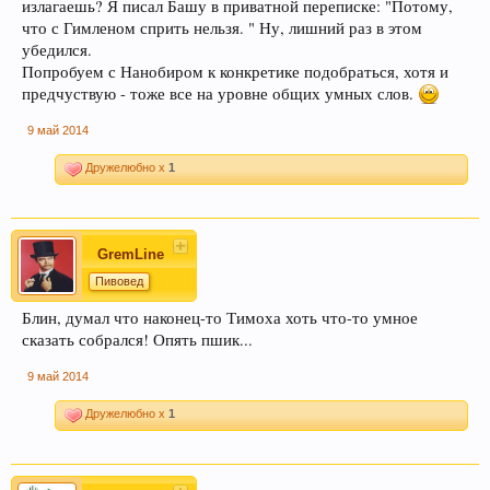
излагаешь? Я писал Башу в приватной переписке: "Потому,
что с Гимленом сприть нельзя. " Ну, лишний раз в этом
убедился.
Попробуем с Нанобиром к конкретике подобраться, хотя и
предчуствую - тоже все на уровне общих умных слов.
9 май 2014
Дружелюбно x
1
GremLine
Пивовед
Блин, думал что наконец-то Тимоха хоть что-то умное
сказать собрался! Опять пшик...
9 май 2014
Дружелюбно x
1