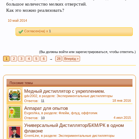
большое количество мелких отверстий.
Как это можно реализовать?
10 май 2014
Согласен(на) x
1
(Вы должны войти или зарегистрироваться, чтобы ответить.)
1
2
3
4
5
6
→
28
Вперёд >
Похожие темы
Медный дистиллятор с укреплением.
gdv2002
, в разделе:
Экспериментальные дистилляторы
18 янв 2016
Ответов:
11
Аппарат для опытов
Evgeshka
, в разделе:
Флейм, флуд, оффтопик
4 июл 2015
Ответов:
10
Универсальный Дистиллятор/БКМ/РК в одном
флаконе
GremLine
, в разделе:
Экспериментальные дистилляторы