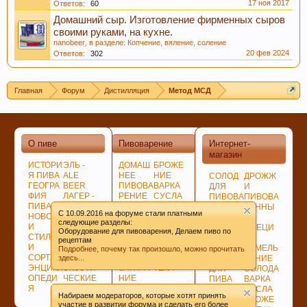
17 ноя 2017
Ответов:
60
Домашний сыр. Изготовление фирменных сыров
своими руками, на кухне.
nanobeer
, в разделе:
Копчение, вяление, соление
20 фев 2024
Ответов:
302
Главная
Форум
Дистилляция
Метод МСД
О пиве
Пивоварение
Интернет-
магазин
ИСТОРИ
ЭЛЬ -
ДОМАШ
БРОЖЕ
Я ПИВА
ALE
НЕЕ
НИЕ
СОЛОД
ДРОЖЖ
ГЕОГРА
BEER
ПИВОВА
ВАРКА
ДЛЯ
И
ФИЯ
ЛАГЕР -
РЕНИЕ
СУСЛА
ПИВОВА
ПИВОВА
ПИВА
LAGER
ПОДГОТ
ЛАГЕР -
РЕНИЯ
РЕННЫ
C 10.09.2016 на форуме стали платными
НОВОСТ
ПО
ОВКА,
LAGER
НЕСОЛ
Е
следующие разделы:
И
ЦВЕТУ
ПРОГРА
СОЗРЕВ
ОЖЕНО
СПЕЦИ
Оборудование для пивоварения, Делаем пиво по
СТИЛИ
ГИБРИД
ММЫ
АНИЕ
Е
И
рецептам
И
НЫЕ
СОВЕТ
ПИВА
СЫРЬЁ
ИЗМЕЛЬ
Подробнее, почему так произошло, можно прочитать
СОРТА
СОРТА
Ы
БИБЛИО
ХМЕЛЬ
ЧЕНИЕ
здесь...
ЭНЦИКЛ
ЭКЗОТИ
ЗАТИРА
ТЕКА
ДЛЯ
СОЛОДА
ОПЕДИ
ЧЕСКИЕ
НИЕ
ПИВА
ВАРКА
Я
СОРТА
СОЛОДА
ДЛЯ
СУСЛА
Набираем модераторов, которые хотят принять
ВАРКИ
БРОЖЕ
участие в развитии форума и сделать его более