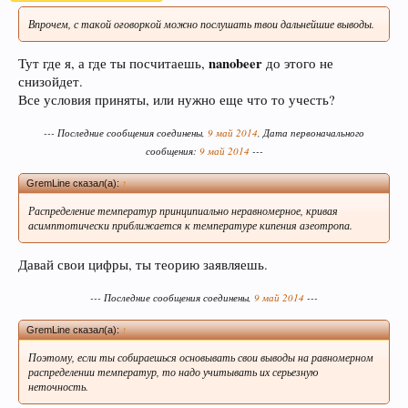
Впрочем, с такой оговоркой можно послушать твои дальнейшие выводы.
nanobeer
Тут где я, а где ты посчитаешь,
до этого не
снизойдет.
Все условия приняты, или нужно еще что то учесть?
--- Последние сообщения соединены,
9 май 2014
, Дата первоначального
сообщения:
9 май 2014
---
GremLine сказал(а):
↑
Распределение температур принципиально неравномерное, кривая
асимптотически приближается к температуре кипения азеотропа.
Давай свои цифры, ты теорию заявляешь.
--- Последние сообщения соединены,
9 май 2014
---
GremLine сказал(а):
↑
Поэтому, если ты собираешься основывать свои выводы на равномерном
распределении температур, то надо учитывать их серьезную
неточность.