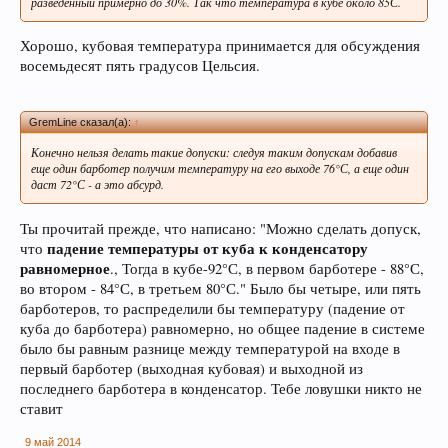
разведенный примерно до 30%. Так что температура в кубе около 85С.
Хорошо, кубовая температура принимается для обсуждения
восемьдесят пять градусов Цельсия.
GremLine сказал(а):
↑
Конечно нельзя делать такие допуски: следуя таким допускам добавив
еще один барботер получим температуру на его выходе 76°С, а еще один
даст 72°С - а это абсурд.
Ты прочитай прежде, что написано: "Можно сделать допуск,
падение температуры от куба к конденсатору
что
равномерное
., Тогда в кубе-92°С, в первом барботере - 88°С,
во втором - 84°С, в третьем 80°С." Было бы четыре, или пять
барботеров, то распределили бы температуру (падение от
куба до барботера) равномерно, но общее падение в системе
было бы равным разнице между температурой на входе в
первый барботер (выходная кубовая) и выходной из
последнего барботера в конденсатор. Тебе ловушки никто не
ставит
9 май 2014