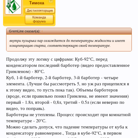
Тимоха
Дистилляторщик
Команда
форума
GremLine сказал(а):
↑
внутри пузырька пар охлаждается до температуры жидкости и имеет
концентрацию спирта, соответствующую своей температуре.
Продолжу эту логику с цифрами: Куб-92°С, перед
конденсатором последний барботер (видео предоставленное
Гримленом) - 80°С.
Куб, 1-й барботер, 2-й барботер, 3-й барботер - четыре
элемента. (Лучше бы рассмотреть 5, но уж раз прицепился я
к этому видео, то пусть пока так). Объемы барботеров
(вроде, если правильно понял Гримлена, не имеют значения)
первый - 1.8л, второй - 0,8л, третий - 0.5л (если неверно по
видео, то поправь).
Барботеры не утеплены. Процесс происходит при комнатной
температуре - 20°С.
Можно сделать допуск, что падение температуры от куба к
конденсатору равномерное., Тогда в кубе-92°С, в первом