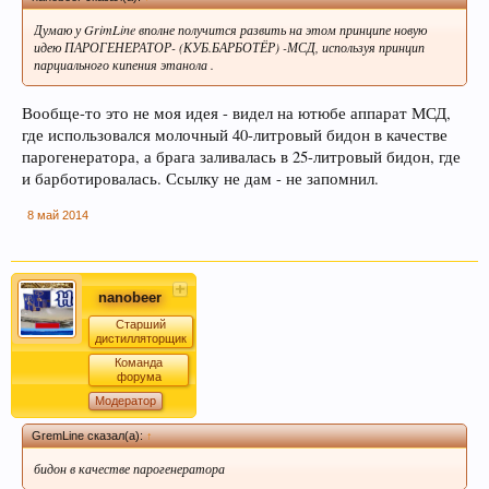
Думаю у GrimLine вполне получится развить на этом принципе новую
идею ПАРОГЕНЕРАТОР- (КУБ.БАРБОТЁР) -МСД, используя принцип
парциального кипения этанола .
Вообще-то это не моя идея - видел на ютюбе аппарат МСД,
где использовался молочный 40-литровый бидон в качестве
парогенератора, а брага заливалась в 25-литровый бидон, где
и барботировалась. Ссылку не дам - не запомнил.
8 май 2014
nanobeer
Старший
дистилляторщик
Команда
форума
Модератор
GremLine сказал(а):
↑
бидон в качестве парогенератора