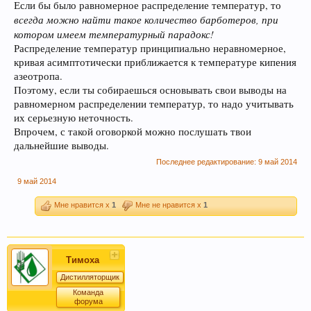
Если бы было равномерное распределение температур, то
всегда можно найти такое количество барботеров, при
котором имеем температурный парадокс!
Распределение температур принципиально неравномерное,
кривая асимптотически приближается к температуре кипения
азеотропа.
Поэтому, если ты собираешься основывать свои выводы на
равномерном распределении температур, то надо учитывать
их серьезную неточность.
Впрочем, с такой оговоркой можно послушать твои
дальнейшие выводы.
Последнее редактирование:
9 май 2014
9 май 2014
Мне нравится x
1
Мне не нравится x
1
Тимоха
Дистилляторщик
Команда
форума