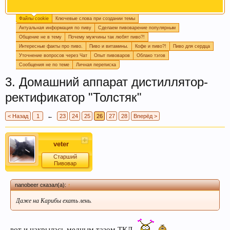
Файлы cookie
Ключевые слова при создании темы
Огромная просьба, при создании новой темы
Актуальная информация по пиву
Сделаем пивоварение популярным
прописывайте ключевые слова, которые
Общение не в тему
Почему мужчины так любят пиво?!
отражают смысл темы. Это поможет быстро
Интересные факты про пиво.
Пиво и витамины.
Кофе и пиво?!
Пиво для сердца
находить информацию на форуме. Спасибо!
Уточнение вопросов через Чат
Опыт пивоваров
Облако тэгов
Сообщения не по теме
Личная переписка
3. Домашний аппарат дистиллятор-
ректификатор "Толстяк"
< Назад
1
←
23
24
25
26
27
28
Вперёд >
veter
Пишите в
подпись
или в
календарь варок
, какое
Старший
Пивовар
пиво у вас сейчас готовится, так легче дать
четкий ответ или совет.
nanobeer сказал(а):
↑
Даже на Карибы ехать лень.
вот и накрылась медным тазом ТКЛ