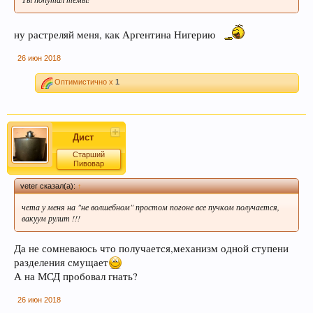
ну растреляй меня, как Аргентина Нигерию
26 июн 2018
Оптимистично x
1
Этот сайт использует файлы cookie. Продолжая
пользоваться данным сайтом, Вы соглашаетесь
на использование нами Ваших файлов cookie.
Узнать больше.
Дист
Старший
Пивовар
veter сказал(а):
↑
чета у меня на "не волшебном" простом погоне все пучком получается,
вакуум рулит !!!
Да не сомневаюсь что получается,механизм одной ступени
разделения смущает
А на МСД пробовал гнать?
26 июн 2018