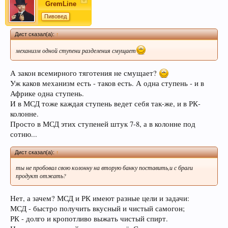
GremLine
Пивовед
Дист сказал(а):
↑
механизм одной ступени разделения смущает
А закон всемирного тяготения не смущает?
Уж каков механизм есть - таков есть. А одна ступень - и в
Африке одна ступень.
И в МСД тоже каждая ступень ведет себя так-же, и в РК-
колонне.
Просто в МСД этих ступеней штук 7-8, а в колонне под
сотню...
Дист сказал(а):
↑
ты не пробовал свою колонну на вторую банку поставить,и с браги
продукт отжать?
Нет, а зачем? МСД и РК имеют разные цели и задачи:
МСД - быстро получить вкусный и чистый самогон;
РК - долго и кропотливо выжать чистый спирт.