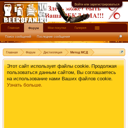
имеют информационной ценности! СПАСИБО
Войти или зарегистрироваться
Главная
Мои покупки
Галерея
Форум
Поиск сообщений
Последние сообщения
Главная
Форум
Дистилляция
Метод МСД
Этот сайт использует файлы cookie. Продолжая
пользоваться данным сайтом, Вы соглашаетесь
на использование нами Ваших файлов cookie.
Узнать больше.