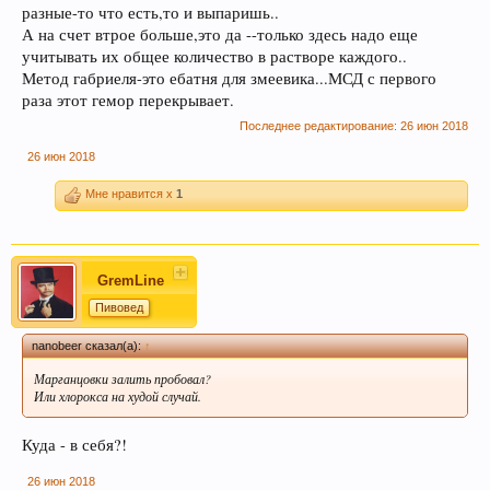
разные-то что есть,то и выпаришь..
А на счет втрое больше,это да --только здесь надо еще
учитывать их общее количество в растворе каждого..
Метод габриеля-это ебатня для змеевика...МСД с первого
раза этот гемор перекрывает.
Последнее редактирование:
26 июн 2018
26 июн 2018
Мне нравится x
1
При приеме пива у мужчин выделяется гормон
дофамин, отвечающий за чувство
удовлетворения. При этом удовольствие
GremLine
вызывает только вкус пива, независимо от того,
любит ли мужчина напитки этой марки, и даже
Пивовед
при отсутствии алкоголя.
nanobeer сказал(а):
↑
Марганцовки залить пробовал?
Или хлорокса на худой случай.
Куда - в себя?!
26 июн 2018