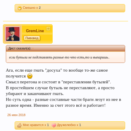
Пиво богато антиоксидантами, которые
Смешно x
2
приходят из хмеля и солода, из которых оно
состоит. Эти антиоксиданты предотвратят рак.
GremLine
Пивовед
Дист сказал(а):
↑
если бутыли не подставлять разные-то что есть,то и выпаришь..
Ага, если еще гнать "досуха" то вообще то-же самое
получится
Пиво содержит витамин В, который помогает
Смысл перегона и состоит в "переставлении бутылей".
нам поддерживать здоровую кожу, нужный
В простейшем случае бутыль не переставляют, а просто
мышечный тонус, борется с заболеваниями
убирают и заканчивают гнать.
сердечно-сосудистой и иммунной системы.
Но суть одна - разные составные части браги лезут из нее в
разное время. Именно за счет этого всё и работает!
26 июн 2018
Мне нравится x
1
Дружелюбно x
1