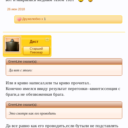
26 июн 2018
Дружелюбно x
1
Если Вам нравится наш сайт, форум и
интернет-магазин, пожалуйста, поделитесь
Дист
ссылкой в соц сетях и в соц закладках. Тем
Старший
самым нас станет больше :) Спасибо!
Пивовар
GremLine сказал(а):
↑
Да вот с этого:
Или я криво написал,или ты криво прочитал..
Конечно имелся ввиду результат перегонки--квинтэссенция с
браги,а не обезвоженная брага.
GremLine сказал(а):
↑
Любое общение, которое не по-теме ПРОШУ
Это смотря как его проводить
переносить в
чат
.
Да все равно как его проводить,если бутыли не подставлять