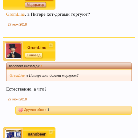
Модератор
GremLine
, в Питере хот-догами торгуют?
27 июн 2018
GremLine
Пивовед
nanobeer сказал(а):
↑
GremLine
, в Питере хот-догами торгуют?
Естественно, а что?
27 июн 2018
Дружелюбно x
1
nanobeer