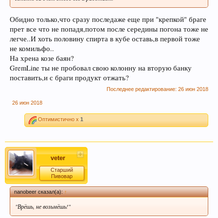
форумчанами) с давними датами, просьба не
Обидно только,что сразу последаже еще при "крепкой" браге
принимать советы, как четкую инструкцию, т.к.
прет все что не попадя,потом после середины погона тоже не
описывается чей-то личный опыт, и зачастую
легче..И хоть половину спирта в кубе оставь,в первой тоже
эти пивовары в дальнейшем осознав
не комильфо..
неверность таких методов делают все по
На хрена козе баян?
другом. Так что принимайте это просто, как
GremLine ты не пробовал свою колонну на вторую банку
информацию, как повествование о чужом
поставить,и с браги продукт отжать?
опыте, и в случае необходимости
Последнее редактирование:
26 июн 2018
переспрашивайте!
26 июн 2018
Уважаемы пивовары и модераторы форума!
Оптимистично x
1
При создании темы, убедительная просьба
добавлять Ключевые слова. Данная функция
позволяет новичкам форума быстро находить
нужную информацию по Облаку тэгов справа.
veter
Просьба к модераторам форума, так же помочь
Старший
Пивовар
и по возможности прописать в существующих
темах ключевые слова внизу страницы.
nanobeer сказал(а):
↑
Спасибо! С уважением, администрация
"Врёшь, не возьмёшь!"
форума.