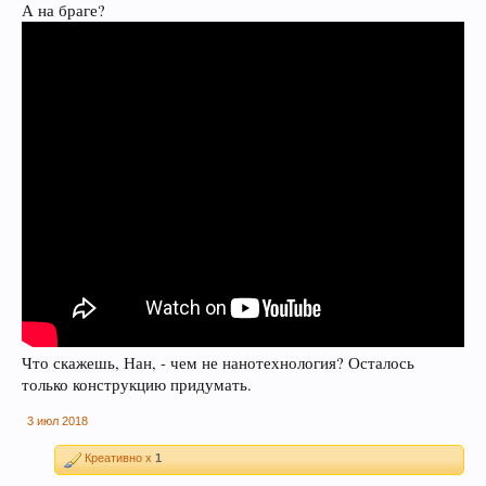
А на браге?
Что скажешь, Нан, - чем не нанотехнология? Осталось
только конструкцию придумать.
3 июл 2018
Креативно x
1