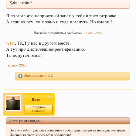
Куда - в себя?!
Я полагал что неприятный запах у тебя в трехлитровке.
А если во рту, то можно и туда плеснуть. Но вмеру !
--- Последние сообщения соединены,
26 июн 2018
---
veter
, ТКЛ у нас в другом месте.
А тут про дистилляцию-ректификацию.
В случае, если Вы не знаете в какую тему
Ты попутал темы!
форума обратится с конкретным вопросом -
просьба уточнить в чате этот момент, Вам
26 июн 2018
будут предложены подходящие разделы, в
которых Вы сможете задать свой вопрос, либо
Информативно x
1
найти ответ на него, если такой вопрос уже
поднимался на обсуждение.
Дист
Старший
Пивовар
GremLine сказал(а):
↑
Уважаемые пивовары, при прочтении
Но суть одна - разные составные части браги лезут из нее в разное время.
Именно за счет этого всё и работает!
информации на форуме (оставленной другими