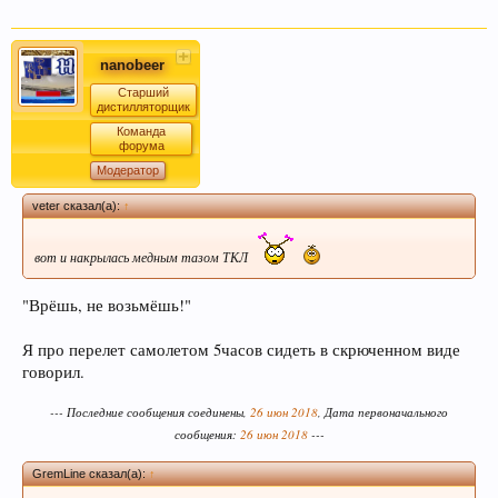
nanobeer
Старший
Кофе оказывает воздействие на
дистилляторщик
преждевременное старение человека и
Команда
способствует развитию онкозаболеваний. Пиво
форума
же наоборот защищает ДНК.
Модератор
veter сказал(а):
↑
вот и накрылась медным тазом ТКЛ
"Врёшь, не возьмёшь!"
Я про перелет самолетом 5часов сидеть в скрюченном виде
говорил.
Пиво может оказать положительное действие
при сердечно-сосудистых заболеваниях и
--- Последние сообщения соединены,
26 июн 2018
, Дата первоначального
сообщения:
26 июн 2018
---
служить средством их профилактики
GremLine сказал(а):
↑