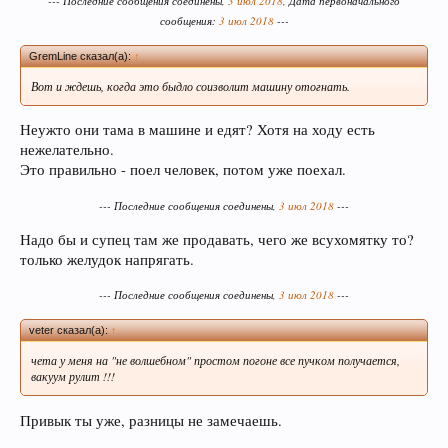
--- Последние сообщения соединены,
3 июл 2018
, Дата первоначального
сообщения:
3 июл 2018
---
GremLine сказал(а):
↑
Вот и ждешь, когда это быдло соизволит машину отогнать.
Неужто они тама в машине и едят? Хотя на ходу есть
нежелательно.
Это правильно - поел человек, потом уже поехал.
--- Последние сообщения соединены,
3 июл 2018
---
Надо бы и супец там же продавать, чего же всухомятку то?
только желудок напрягать.
--- Последние сообщения соединены,
3 июл 2018
---
veter сказал(а):
↑
чета у меня на "не волшебном" простом погоне все пучком получается,
вакуум рулит !!!
Привык ты уже, разницы не замечаешь.