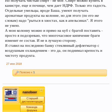
Но получать чистый спирт - не моё. Спирт можно купить в
канистре, еще и почище, чем дает НДРФ. Только это гадость.
Отдельные умельцы, вроде Баша, умеют получать
ароматные продукты на колонне, но для этого (по его-же
словам) надо "рыться в хвостах, как в апельсинах". Я этого
не умею.
А мою колонну можно и прямо на куб с брагой поставить -
просто я подозреваю, что многочасовое кипячение браги
изменит ее состав. И не в лучшую сторону.
Я ставил на последнюю банку стеклянный дефлегматор с
воздушным охлаждением - это да, он поднимал крепость и
чистоту продукта.
27 июн 2018
Полезно x
1
nanobeer
Старший
дистилляторщик
Команда
форума