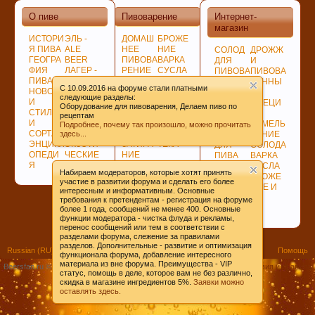
О пиве
Пивоварение
Интернет-
магазин
ИСТОРИ
ЭЛЬ -
ДОМАШ
БРОЖЕ
Я ПИВА
ALE
НЕЕ
НИЕ
СОЛОД
ДРОЖЖ
ГЕОГРА
BEER
ПИВОВА
ВАРКА
ДЛЯ
И
ФИЯ
ЛАГЕР -
РЕНИЕ
СУСЛА
ПИВОВА
ПИВОВА
ПИВА
LAGER
ПОДГОТ
ЛАГЕР -
РЕНИЯ
РЕННЫ
C 10.09.2016 на форуме стали платными
НОВОСТ
ПО
ОВКА,
LAGER
НЕСОЛ
Е
следующие разделы:
И
ЦВЕТУ
ПРОГРА
СОЗРЕВ
ОЖЕНО
СПЕЦИ
Оборудование для пивоварения, Делаем пиво по
СТИЛИ
ГИБРИД
ММЫ
АНИЕ
Е
И
рецептам
И
НЫЕ
СОВЕТ
ПИВА
СЫРЬЁ
ИЗМЕЛЬ
Подробнее, почему так произошло, можно прочитать
СОРТА
СОРТА
Ы
БИБЛИО
ХМЕЛЬ
ЧЕНИЕ
здесь...
ЭНЦИКЛ
ЭКЗОТИ
ЗАТИРА
ТЕКА
ДЛЯ
СОЛОДА
ОПЕДИ
ЧЕСКИЕ
НИЕ
ПИВА
ВАРКА
Я
СОРТА
СОЛОДА
ДЛЯ
СУСЛА
Набираем модераторов, которые хотят принять
ВАРКИ
БРОЖЕ
участие в развитии форума и сделать его более
ХМЕЛЯ
НИЕ И
интересным и информативным. Основные
ВЫДЕРЖКА
требования к претендентам - регистрация на форуме
ПИВА
более 1 года, сообщений не менее 400. Основные
функции модератора - чистка флуда и рекламы,
перенос сообщений или тем в соответствии с
разделами форума, слежение за правилами
разделов. Дополнительные - развитие и оптимизация
Russian (RU)
Помощь
функционала форума, добавление интересного
материала из вне форума. Преимущества - VIP
Beersfan.ru ©2009-20ХХ
Условия и правила
статус, помощь в деле, которое вам не без различно,
скидка в магазине ингредиентов 5%.
Заявки можно
оставлять здесь.