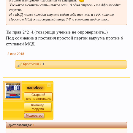
Уж каков механизм есть - таков есть. А одна ступень - и в Африке одна
ступень.
И в МСД тоже каждая ступень ведет себя так-же, и в РК-колонне.
Просто в МСД этих ступеней штук 7-8, а в колонне под сотню...
Ты прав 2*2=4.(товарищи ученые не опровергайте..)
Под сомнение я поставил простой пергон вакуума против 6
ступеней МСД.
2 июл 2018
Креативно x
1
nanobeer
Старший
дистилляторщик
Команда
форума
Модератор
Дист сказал(а):
↑