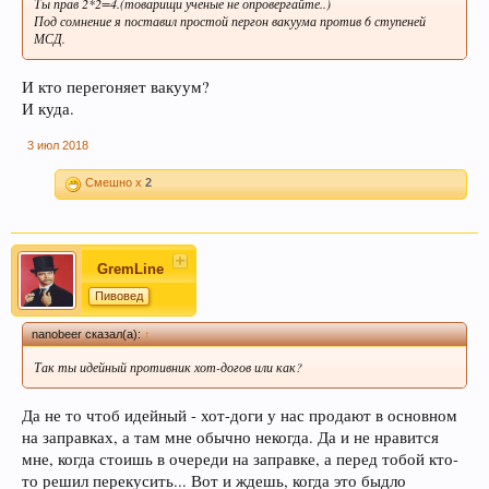
Ты прав 2*2=4.(товарищи ученые не опровергайте..)
Под сомнение я поставил простой пергон вакуума против 6 ступеней
МСД.
И кто перегоняет вакуум?
И куда.
3 июл 2018
Смешно x
2
GremLine
Пивовед
nanobeer сказал(а):
↑
Так ты идейный противник хот-догов или как?
Да не то чтоб идейный - хот-доги у нас продают в основном
на заправках, а там мне обычно некогда. Да и не нравится
мне, когда стоишь в очереди на заправке, а перед тобой кто-
то решил перекусить... Вот и ждешь, когда это быдло