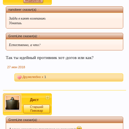
Модератор
nanobeer сказал(а):
↑
Зайди в кают-компанию.
Узнаешь.
GremLine сказал(а):
↑
Естественно, а что?
Так ты идейный противник хот-догов или как?
27 июн 2018
Дружелюбно x
1
Дист
Старший
Пивовар
GremLine сказал(а):
↑
А закон всемирного тяготения не смущает?