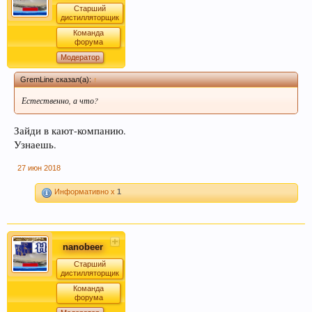
Старший
дистилляторщик
Команда
форума
Модератор
GremLine сказал(а):
↑
Естественно, а что?
Зайди в кают-компанию.
Узнаешь.
27 июн 2018
Информативно x
1
nanobeer
Старший
дистилляторщик
Команда
форума