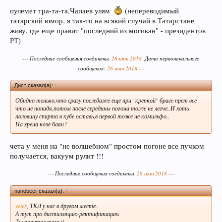
пулемет тра-та-та,Чапаев улям
(непереводимый
татарский юмор, я так-то на всякий случай в Татарстане
Уважаемый пользователь Гость, просьба быть
живу, где еще правит "последний из могикан" - президентов
внимательнее, и следить за своими сообщениями - все
РТ)
сообщения в спец. темах (все разделы форума кроме
"флэйм, флуд, оффтопик") не соответствующие по
--- Последние сообщения соединены,
26 июн 2018
, Дата первоначального
смыслу той теме в которой были написаны - будут
сообщения:
26 июн 2018
---
удалены без предупреждения (даже если несут в себе
ценную информацию, но при этом написаны "не там где
Дист сказал(а):
↑
стоило"). Форум растет - содержать его "в чистоте"
становиться сложнее, просим не усложнять труд
Обидно только,что сразу последаже еще при "крепкой" браге прет все
модератора. Если Вы в растерянности по поводу поиска
что не попадя,потом после середины погона тоже не легче..И хоть
нужной темы – этот момент можно уточнить в чате
половину спирта в кубе оставь,в первой тоже не комильфо..
Надеемся на понимание, с ув, администрация форума.
На хрена козе баян?
чета у меня на "не волшебном" простом погоне все пучком
получается, вакуум рулит !!!
УБЕДИТЕЛЬНАЯ ПРОСЬБА!!! Покинуть личные
переписки, которые не актуальные для вас и не
--- Последние сообщения соединены,
26 июн 2018
---
имеют информационной ценности! СПАСИБО
nanobeer сказал(а):
↑
veter
, ТКЛ у нас в другом месте.
А тут про дистилляцию-ректификацию.
Ты попутал темы!