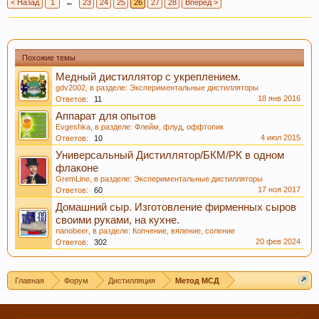
< Назад
1
←
23
24
25
26
27
28
Вперёд >
Похожие темы
Медный дистиллятор с укреплением.
gdv2002
, в разделе:
Экспериментальные дистилляторы
18 янв 2016
Ответов:
11
Аппарат для опытов
Evgeshka
, в разделе:
Флейм, флуд, оффтопик
4 июл 2015
Ответов:
10
Универсальный Дистиллятор/БКМ/РК в одном
флаконе
GremLine
, в разделе:
Экспериментальные дистилляторы
17 ноя 2017
Ответов:
60
Домашний сыр. Изготовление фирменных сыров
своими руками, на кухне.
nanobeer
, в разделе:
Копчение, вяление, соление
20 фев 2024
Ответов:
302
Главная
Форум
Дистилляция
Метод МСД