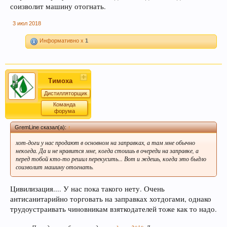
соизволит машину отогнать.
3 июл 2018
Информативно x
1
Тимоха
Дистилляторщик
Команда
форума
GremLine сказал(а):
↑
хот-доги у нас продают в основном на заправках, а там мне обычно
некогда. Да и не нравится мне, когда стоишь в очереди на заправке, а
перед тобой кто-то решил перекусить... Вот и ждешь, когда это быдло
соизволит машину отогнать.
Цивилизация.... У нас пока такого нету. Очень
антисанитарийно торговать на заправках хотдогами, однако
трудоустраивать чиновникам взяткодателей тоже как то надо.