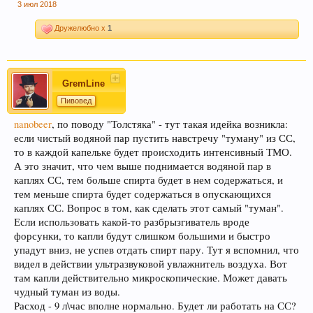
3 июл 2018
Дружелюбно x
1
GremLine
Пивовед
nanobeer
, по поводу "Толстяка" - тут такая идейка возникла:
если чистый водяной пар пустить навстречу "туману" из СС,
то в каждой капельке будет происходить интенсивный ТМО.
А это значит, что чем выше поднимается водяной пар в
каплях СС, тем больше спирта будет в нем содержаться, и
тем меньше спирта будет содержаться в опускающихся
каплях СС. Вопрос в том, как сделать этот самый "туман".
Если использовать какой-то разбрызгиватель вроде
форсунки, то капли будут слишком большими и быстро
упадут вниз, не успев отдать спирт пару. Тут я вспомнил, что
видел в действии ультразвуковой увлажнитель воздуха. Вот
там капли действительно микроскопические. Может давать
чудный туман из воды.
Расход - 9 л\час вполне нормально. Будет ли работать на СС?