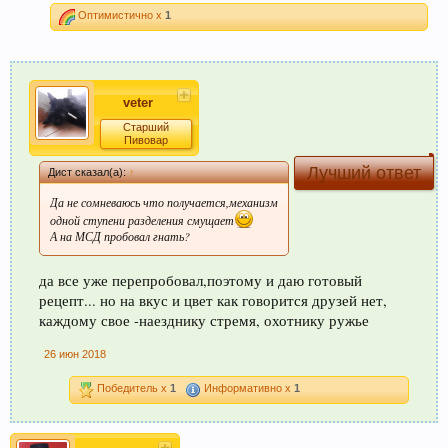
Оптимистично x
1
veter
Старший
Пивовар
Лучший ответ
Дист сказал(а):
↑
Да не сомневаюсь что получается,механизм
одной ступени разделения смущает
А на МСД пробовал гнать?
да все уже перепробовал,поэтому и даю готовый
рецепт... но на вкус и цвет как говорится друзей нет,
каждому свое -наезднику стремя, охотнику ружье
26 июн 2018
Победитель x
1
Информативно x
1