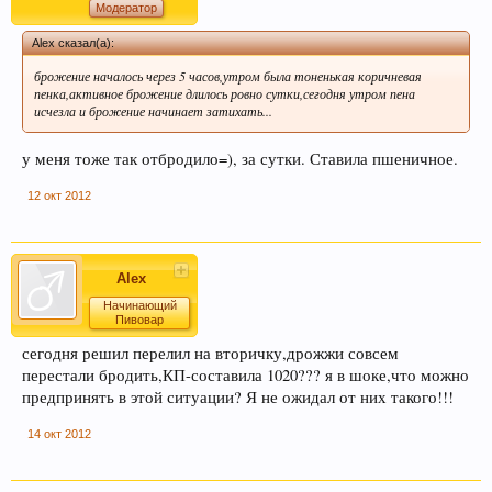
Модератор
Alex сказал(а):
брожение началось через 5 часов,утром была тоненькая коричневая
пенка,активное брожение длилось ровно сутки,сегодня утром пена
исчезла и брожение начинает затихать...
у меня тоже так отбродило=), за сутки. Ставила пшеничное.
12 окт 2012
Alex
Начинающий
Пивовар
сегодня решил перелил на вторичку,дрожжи совсем
перестали бродить,КП-составила 1020??? я в шоке,что можно
предпринять в этой ситуации? Я не ожидал от них такого!!!
14 окт 2012