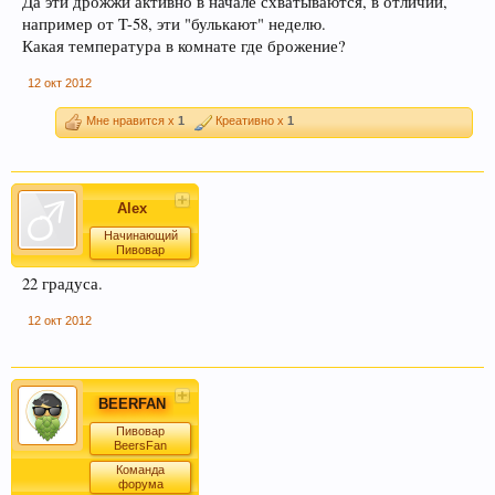
Да эти дрожжи активно в начале схватываются, в отличии,
например от T-58, эти "булькают" неделю.
Какая температура в комнате где брожение?
12 окт 2012
Мне нравится x
1
Креативно x
1
Alex
Начинающий
Пивовар
22 градуса.
12 окт 2012
BEERFAN
Пивовар
BeersFan
Команда
форума