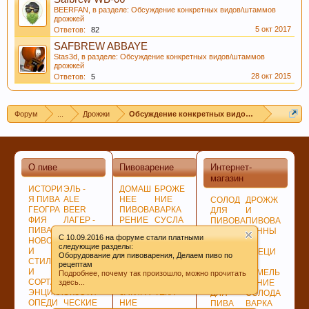
BEERFAN
, в разделе:
Обсуждение конкретных видов/штаммов
дрожжей
5 окт 2017
Ответов:
82
SAFBREW ABBAYE
Stas3d
, в разделе:
Обсуждение конкретных видов/штаммов
дрожжей
28 окт 2015
Ответов:
5
Форум
...
Дрожжи
Обсуждение конкретных видов/штаммов дро
О пиве
Пивоварение
Интернет-
магазин
ИСТОРИ
ЭЛЬ -
ДОМАШ
БРОЖЕ
Я ПИВА
ALE
НЕЕ
НИЕ
СОЛОД
ДРОЖЖ
ГЕОГРА
BEER
ПИВОВА
ВАРКА
ДЛЯ
И
ФИЯ
ЛАГЕР -
РЕНИЕ
СУСЛА
ПИВОВА
ПИВОВА
ПИВА
LAGER
ПОДГОТ
ЛАГЕР -
РЕНИЯ
РЕННЫ
C 10.09.2016 на форуме стали платными
НОВОСТ
ПО
ОВКА,
LAGER
НЕСОЛ
Е
следующие разделы:
И
ЦВЕТУ
ПРОГРА
СОЗРЕВ
ОЖЕНО
СПЕЦИ
Оборудование для пивоварения, Делаем пиво по
СТИЛИ
ГИБРИД
ММЫ
АНИЕ
Е
И
рецептам
И
НЫЕ
СОВЕТ
ПИВА
СЫРЬЁ
ИЗМЕЛЬ
Подробнее, почему так произошло, можно прочитать
СОРТА
СОРТА
Ы
БИБЛИО
здесь...
ХМЕЛЬ
ЧЕНИЕ
ЭНЦИКЛ
ЭКЗОТИ
ЗАТИРА
ТЕКА
ДЛЯ
СОЛОДА
ОПЕДИ
ЧЕСКИЕ
НИЕ
ПИВА
ВАРКА