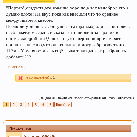
"Портер",сладость,это конечно хорошо,а вот недоброд,это я
думаю плохо! На вкус пока как квас,или что то среднее
между пивом и квасом.
Не могли у меня все доступные сахара выбродить,а остались
несбражеваемые,могли сказаться ошибки в затирании и
промывки дробины?Дрожжи тут наверно ни причём?хотя
про них написано,что они сильные,и могут сбраживать до
11%ал. У меня осталась ещё пачка таких,может разбродить и
добавить???
15 окт 2012
Не согласен(на) x
1
(Вы должны войти или зарегистрироваться, чтобы ответить.)
1
2
3
4
5
6
7
Вперёд >
Похожие темы
Safbrew WB-06