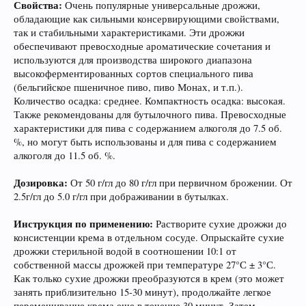
Свойства:
Очень популярные универсальные дрожжи,
обладающие как сильными консервирующими свойствами,
так и стабильными характеристиками. Эти дрожжи
обеспечивают превосходные ароматические сочетания и
используются для производства широкого диапазона
высокоферментированных сортов специального пива
Если Вам нравится наш сайт, форум и
(бельгийское пшеничное пиво, пиво Монах, и т.п.).
интернет-магазин, пожалуйста, поделитесь
Количество осадка: среднее. Компактность осадка: высокая.
ссылкой в соц сетях и в соц закладках. Тем
Также рекомендованы для бутылочного пива. Превосходные
самым нас станет больше :) Спасибо!
характеристики для пива с содержанием алкоголя до 7.5 об.
%, но могут быть использованы и для пива с содержанием
алкоголя до 11.5 об. %.
Дозировка:
От 50 г/гл до 80 г/гл при первичном брожении. От
2.5г/гл до 5.0 г/гл при дображивании в бутылках.
Инструкция по применению:
Растворите сухие дрожжи до
консистенции крема в отдельном сосуде. Опрыскайте сухие
дрожжи стерильной водой в соотношении 10:1 от
Любое общение, которое не по-теме ПРОШУ
собственной массы дрожжей при температуре 27°С ± 3°С.
переносить в
чат
.
Как только сухие дрожжи преобразуются в крем (это может
занять приблизительно 15-30 минут), продолжайте легкое
перемешивание крема еще в течение 30 минут. Затем