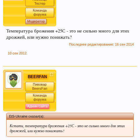
Тестер
Команда
форума
Модератор
Температура брожения +25С - это не сильно много для этих
дрожжей, или нужно понижать?
Этот сайт использует файлы cookie. Продолжая
Последнее редактирование:
16 сен 2014
пользоваться данным сайтом, Вы соглашаетесь
на использование нами Ваших файлов cookie.
10 сен 2012
Узнать больше.
BEERFAN
Пивовар
BeersFan
Команда
форума
Админ сайта
EtS-Ukraine сказал(а):
Кстати, температура брожения +25С - это не сильно много для этих
дрожжей, или нужно понижать?