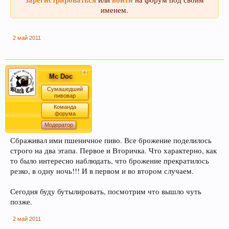
именем.
2 май 2011
Кофе оказывает воздействие на
преждевременное старение человека и
способствует развитию онкозаболеваний. Пиво
Mc Doc
же наоборот защищает ДНК.
Сумашедший
пивовар
Команда
форума
Модератор
Сбраживал ими пшеничное пиво. Все брожение поделилось
строго на два этапа. Первое и Вторичка. Что характерно, как
то было интересно наблюдать, что брожение прекратилось
резко, в одну ночь!!! И в первом и во втором случаем.
Пиво может оказать положительное действие
при сердечно-сосудистых заболеваниях и
Сегодня буду бутылировать, посмотрим что вышло чуть
служить средством их профилактики
позже.
2 май 2011