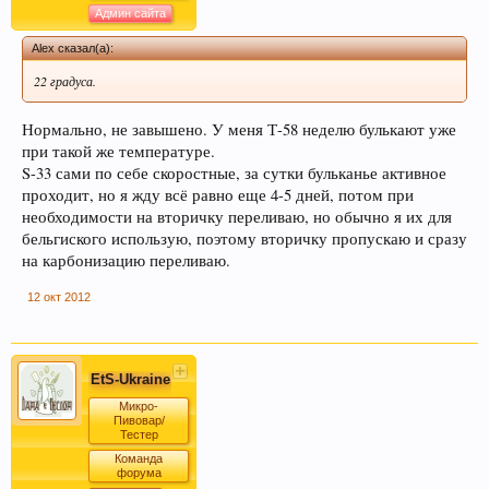
Админ сайта
Alex сказал(а):
22 градуса.
Нормально, не завышено. У меня Т-58 неделю булькают уже
при такой же температуре.
S-33 сами по себе скоростные, за сутки бульканье активное
проходит, но я жду всё равно еще 4-5 дней, потом при
необходимости на вторичку переливаю, но обычно я их для
бельгиского использую, поэтому вторичку пропускаю и сразу
на карбонизацию переливаю.
12 окт 2012
EtS-Ukraine
Микро-
Пивовар/
Тестер
Команда
форума