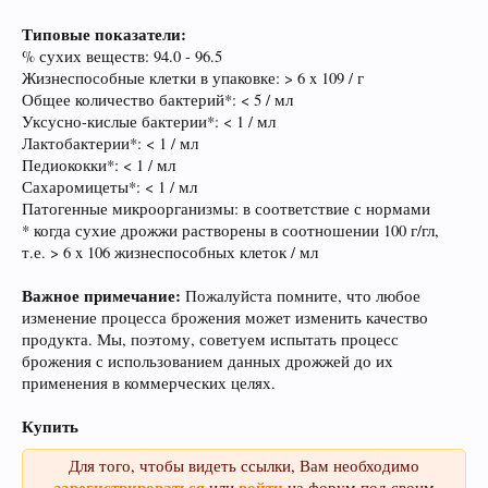
Пиво богато антиоксидантами, которые
Типовые показатели:
приходят из хмеля и солода, из которых оно
% сухих веществ: 94.0 - 96.5
состоит. Эти антиоксиданты предотвратят рак.
Жизнеспособные клетки в упаковке: > 6 x 109 / г
Общее количество бактерий*: < 5 / мл
Уксусно-кислые бактерии*: < 1 / мл
Лактобактерии*: < 1 / мл
Педиококки*: < 1 / мл
Сахаромицеты*: < 1 / мл
Патогенные микроорганизмы: в соответствие с нормами
* когда сухие дрожжи растворены в соотношении 100 г/гл,
т.е. > 6 x 106 жизнеспособных клеток / мл
Важное примечание:
Пожалуйста помните, что любое
Пиво содержит витамин В, который помогает
изменение процесса брожения может изменить качество
нам поддерживать здоровую кожу, нужный
продукта. Мы, поэтому, советуем испытать процесс
мышечный тонус, борется с заболеваниями
брожения с использованием данных дрожжей до их
сердечно-сосудистой и иммунной системы.
применения в коммерческих целях.
Купить
Для того, чтобы видеть ссылки, Вам необходимо
зарегистрироваться
войти
или
на форум под своим