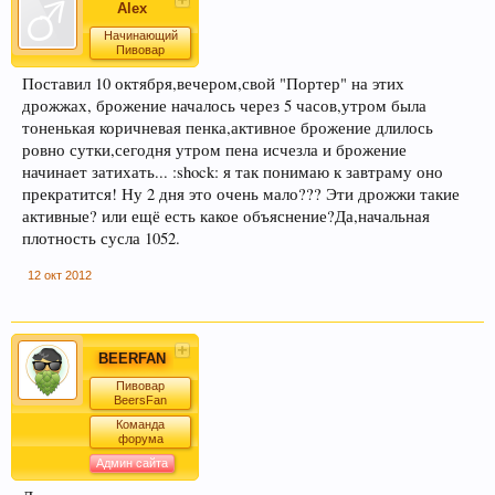
Alex
Начинающий
Пивовар
Поставил 10 октября,вечером,свой "Портер" на этих
дрожжах, брожение началось через 5 часов,утром была
тоненькая коричневая пенка,активное брожение длилось
ровно сутки,сегодня утром пена исчезла и брожение
начинает затихать... :shock: я так понимаю к завтраму оно
прекратится! Ну 2 дня это очень мало??? Эти дрожжи такие
активные? или ещё есть какое объяснение?Да,начальная
плотность сусла 1052.
12 окт 2012
BEERFAN
Пивовар
BeersFan
Команда
форума
Админ сайта