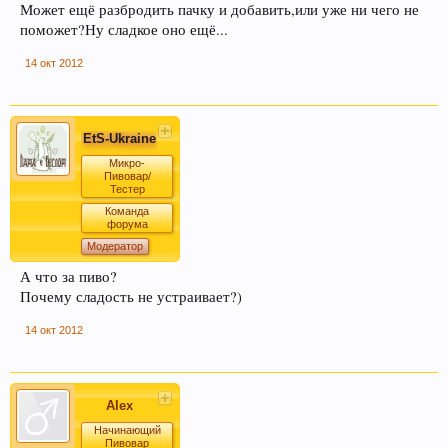
Может ещё разбродить пачку и добавить,или уже ни чего не
поможет?Ну сладкое оно ещё...
14 окт 2012
EtS-Ukraine
Микро-
Пивовар/
Тестер
Команда
форума
Модератор
А что за пиво?
Почему сладость не устраивает?)
14 окт 2012
Alex
Начинающий
Пивовар