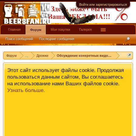
имеют информационной ценности! СПАСИБО
Войти или зарегистрироваться
Главная
Мои покупки
Галерея
Форум
Поиск сообщений
Последние сообщения
Форум
...
Дрожжи
Обсуждение конкретных видов/штаммов дро
Этот сайт использует файлы cookie. Продолжая
пользоваться данным сайтом, Вы соглашаетесь
на использование нами Ваших файлов cookie.
Узнать больше.