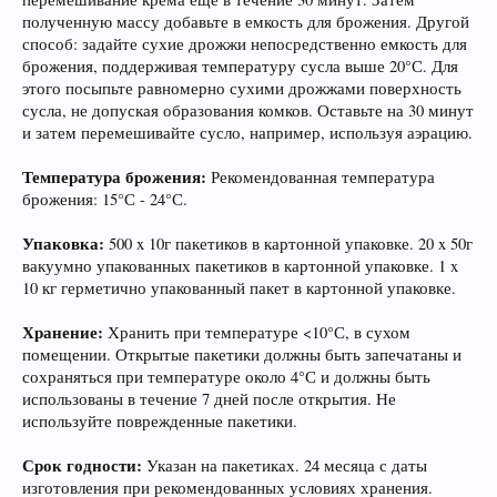
полученную массу добавьте в емкость для брожения. Другой
способ: задайте сухие дрожжи непосредственно емкость для
брожения, поддерживая температуру сусла выше 20°С. Для
этого посыпьте равномерно сухими дрожжами поверхность
сусла, не допуская образования комков. Оставьте на 30 минут
и затем перемешивайте сусло, например, используя аэрацию.
Температура брожения:
Рекомендованная температура
брожения: 15°С - 24°С.
При приеме пива у мужчин выделяется гормон
Упаковка:
дофамин, отвечающий за чувство
500 x 10г пакетиков в картонной упаковке. 20 x 50г
вакуумно упакованных пакетиков в картонной упаковке. 1 x
удовлетворения. При этом удовольствие
10 кг герметично упакованный пакет в картонной упаковке.
вызывает только вкус пива, независимо от того,
любит ли мужчина напитки этой марки, и даже
Хранение:
Хранить при температуре <10°С, в сухом
при отсутствии алкоголя.
помещении. Открытые пакетики должны быть запечатаны и
сохраняться при температуре около 4°С и должны быть
использованы в течение 7 дней после открытия. Не
используйте поврежденные пакетики.
Срок годности:
Указан на пакетиках. 24 месяца с даты
изготовления при рекомендованных условиях хранения.