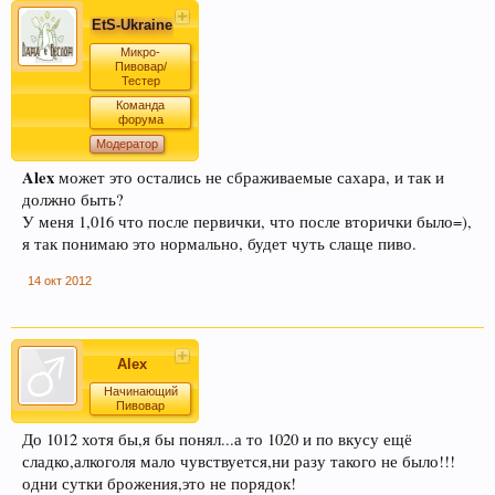
EtS-Ukraine
Микро-
Пивовар/
Тестер
Команда
форума
Модератор
Alex
может это остались не сбраживаемые сахара, и так и
должно быть?
У меня 1,016 что после первички, что после вторички было=),
я так понимаю это нормально, будет чуть слаще пиво.
14 окт 2012
Alex
Начинающий
Пивовар
До 1012 хотя бы,я бы понял...а то 1020 и по вкусу ещё
сладко,алкоголя мало чувствуется,ни разу такого не было!!!
одни сутки брожения,это не порядок!