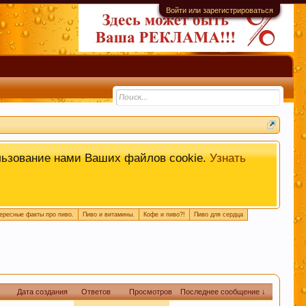
Войти или зарегистрироваться
ь
.
льзование нами Ваших файлов cookie.
Узнать
ересные факты про пиво.
Пиво и витамины.
Кофе и пиво?!
Пиво для сердца
емы. Это поможет быстро находить
 или совет.
Дата создания
Ответов
Просмотров
Последнее сообщение ↓