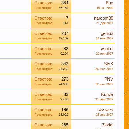
Ответов:
364
Buc
Просмотров:
36.154
15 окт 2019
 в соц закладках. Тем самым нас станет больше
Ответов:
7
narcom88
Просмотров:
147
21 дек 2017
Ответов:
207
geni63
Просмотров:
19.109
14 ноя 2017
Ответов:
88
vsokol
Просмотров:
9.204
20 сен 2017
Ответов:
342
StyX
м удовольствие вызывает только вкус пива,
Просмотров:
24.255
26 июл 2017
Ответов:
273
PNV
Просмотров:
24.330
12 июл 2017
Ответов:
33
Kunya
иданты предотвратят рак.
Просмотров:
2.468
21 май 2017
Ответов:
196
swswes
Просмотров:
18.022
25 апр 2017
 борется с заболеваниями сердечно-
Ответов:
265
Zlodei