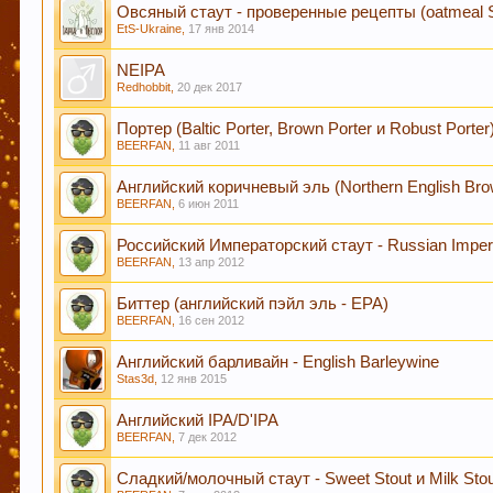
Овсяный стаут - проверенные рецепты (oatmeal S
EtS-Ukraine
,
17 янв 2014
Если Вам нравится наш сайт, форум и интернет-м
NEIPA
:) Спасибо!
Redhobbit
,
20 дек 2017
Портер (Baltic Porter, Brown Porter и Robust Porter
BEERFAN
,
11 авг 2011
Любое общение, которое не по-теме ПРОШУ пер
Английский коричневый эль (Northern English Brow
BEERFAN
,
6 июн 2011
Российский Императорский стаут - Russian Imperi
BEERFAN
,
13 апр 2012
При приеме пива у мужчин выделяется гормон до
независимо от того, любит ли мужчина напитки э
Биттер (английский пэйл эль - EPA)
BEERFAN
,
16 сен 2012
Английский барливайн - English Barleywine
Пиво богато антиоксидантами, которые приходят 
Stas3d
,
12 янв 2015
Английский IPA/D'IPA
BEERFAN
,
7 дек 2012
Пиво содержит витамин В, который помогает нам
Сладкий/молочный стаут - Sweet Stout и Milk Sto