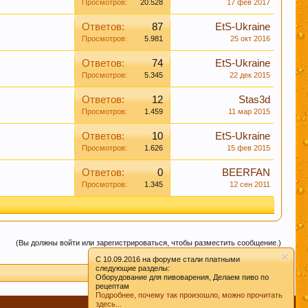
Просмотров:
20.528
17 фев 2017
Ответов:
87
EtS-Ukraine
Просмотров:
5.981
25 окт 2016
леваний. Пиво же наоборот защищает ДНК.
Ответов:
74
EtS-Ukraine
Просмотров:
5.345
22 дек 2015
Ответов:
12
Stas3d
ом их профилактики
Просмотров:
1.459
11 мар 2015
Ответов:
10
EtS-Ukraine
Просмотров:
1.626
15 фев 2015
Ответов:
0
BEERFAN
в чате этот момент, Вам будут предложены
Просмотров:
1.345
12 сен 2011
опрос уже поднимался на обсуждение.
ними датами, просьба не принимать советы,
(Вы должны войти или зарегистрироваться, чтобы разместить сообщение.)
ознав неверность таких методов делают все по
C 10.09.2016 на форуме стали платными
 необходимости переспрашивайте!
следующие разделы:
Оборудование для пивоварения, Делаем пиво по
рецептам
Подробнее, почему так произошло, можно прочитать
вые слова. Данная функция позволяет
здесь...