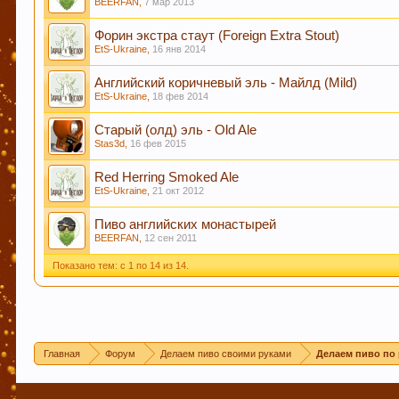
сосудистой и иммунной системы.
BEERFAN
,
7 мар 2013
Форин экстра стаут (Foreign Extra Stout)
EtS-Ukraine
,
16 янв 2014
Кофе оказывает воздействие на преждевременное
Английский коричневый эль - Майлд (Mild)
EtS-Ukraine
,
18 фев 2014
Старый (олд) эль - Old Ale
Пиво может оказать положительное действие при
Stas3d
,
16 фев 2015
Red Herring Smoked Ale
EtS-Ukraine
,
21 окт 2012
Пиво английских монастырей
В случае, если Вы не знаете в какую тему форум
BEERFAN
,
12 сен 2011
подходящие разделы, в которых Вы сможете задат
Показано тем: с 1 по 14 из 14.
Уважаемые пивовары, при прочтении информации
как четкую инструкцию, т.к. описывается чей-то
другом. Так что принимайте это просто, как инф
Главная
Форум
Делаем пиво своими руками
Делаем пиво по 
Уважаемы пивовары и модераторы форума! При с