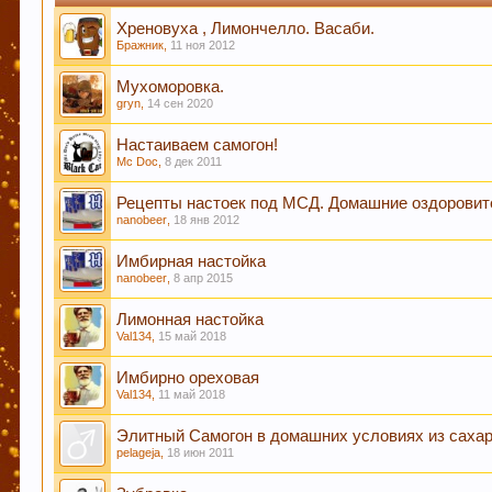
Хреновуха , Лимончелло. Васаби.
Бражник
,
11 ноя 2012
Любое общение, которое не по-теме ПРОШУ пер
Мухоморовка.
gryn
,
14 сен 2020
Настаиваем самогон!
При приеме пива у мужчин выделяется гормон до
Mc Doc
,
8 дек 2011
независимо от того, любит ли мужчина напитки э
Рецепты настоек под МСД. Домашние оздоровит
nanobeer
,
18 янв 2012
Имбирная настойка
Пиво богато антиоксидантами, которые приходят 
nanobeer
,
8 апр 2015
Лимонная настойка
Val134
,
15 май 2018
Пиво содержит витамин В, который помогает нам
Имбирно ореховая
сосудистой и иммунной системы.
Val134
,
11 май 2018
Элитный Самогон в домашних условиях из саха
pelageja
,
18 июн 2011
Кофе оказывает воздействие на преждевременное