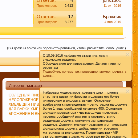
Ответов:
4
jorik1301
Просмотров:
2.613
11 окт 2016
Ответов:
12
Бражник
ом их профилактики
Просмотров:
3.277
4 янв 2015
(Вы должны войти или зарегистрироваться, чтобы разместить сообщение.)
в чате этот момент, Вам будут предложены
C 10.09.2016 на форуме стали платными
опрос уже поднимался на обсуждение.
следующие разделы:
Оборудование для пивоварения, Делаем пиво по
рецептам
Подробнее, почему так произошло, можно прочитать
здесь...
ними датами, просьба не принимать советы,
ознав неверность таких методов делают все по
Интернет-магазин
 необходимости переспрашивайте!
Набираем модераторов, которые хотят принять
СОЛОД ДЛЯ ПИВОВАРЕНИЯ
ДРОЖЖИ ПИВОВАРЕННЫЕ
участие в развитии форума и сделать его более
НЕСОЛОЖЕНОЕ СЫРЬЁ
СПЕЦИИ
интересным и информативным. Основные
ХМЕЛЬ ДЛЯ ПИВА
ИЗМЕЛЬЧЕНИЕ СОЛОДА
требования к претендентам - регистрация на форуме
вые слова. Данная функция позволяет
более 1 года, сообщений не менее 400. Основные
ДЛЯ ВАРКИ ХМЕЛЯ
ВАРКА СУСЛА
 форума, так же помочь и по возможности
функции модератора - чистка флуда и рекламы,
БРОЖЕНИЕ И ВЫДЕРЖКА ПИВА
перенос сообщений или тем в соответствии с
ция форума.
разделами форума, слежение за правилами
разделов. Дополнительные - развитие и оптимизация
функционала форума, добавление интересного
Помощь
Главная
Вверх
материала из вне форума. Преимущества - VIP
ах (все разделы форума кроме "флэйм, флуд, оффтопик")
статус, помощь в деле, которое вам не без различно,