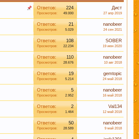
Ответов:
224
Дист
Просмотров:
49.000
27 апр 2019
Ответов:
21
nanobeer
Просмотров:
5.029
24 сен 2021
Ответов:
108
SOBER
м удовольствие вызывает только вкус пива,
Просмотров:
22.234
19 июн 2020
Ответов:
110
nanobeer
Просмотров:
28.676
10 авг 2018
Ответов:
19
gemtopic
иданты предотвратят рак.
Просмотров:
5.214
24 май 2018
Ответов:
5
nanobeer
Просмотров:
2.952
16 май 2018
 борется с заболеваниями сердечно-
Ответов:
2
Val134
Просмотров:
1.464
12 май 2018
Ответов:
50
nanobeer
Просмотров:
28.589
9 май 2018
леваний. Пиво же наоборот защищает ДНК.