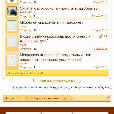
3 мар 2016
Ответов:
12
Снимки с микроскопа - помогите разобраться
Aviator42rus
17 мар 2015
Ответов:
7
Можно ли определить тип дрожжей.
asmel
Если Вам нравится наш сайт, форум и
10 дек 2013
Ответов:
13
интернет-магазин, пожалуйста, поделитесь
x
3
Видео с веб-микроскопа, достаточно ли
для наших дел?
ссылкой в соц сетях и в соц закладках. Тем
asmel
самым нас станет больше :) Спасибо!
2 дек 2013
Ответов:
12
Микроскоп цифровой самодельный - как
определить реальное увеличение?
asmel
1 дек 2013
Ответов:
2
Показано тем: с 1 по 8 из 8.
Настройки отображения тем
(Вы должны войти или зарегистрироваться, чтобы разместить сообщение.)
Любое общение, которое не по-теме ПРОШУ
Форум
...
Процессы в пивоварении
переносить в
чат
.