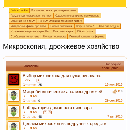
Файлы cookie
Ключевые слова при создании темы
Огромная просьба, при создании новой темы
Актуальная информация по пиву
Сделаем пивоварение популярным
прописывайте ключевые слова, которые
Общение не в тему
Почему мужчины так любят пиво?!
отражают смысл темы. Это поможет быстро
Интересные факты про пиво.
Пиво и витамины.
Кофе и пиво?!
Пиво для сердца
находить информацию на форуме. Спасибо!
Уточнение вопросов через Чат
Опыт пивоваров
Облако тэгов
Сообщения не по теме
Личная переписка
Платный контент на форуме
Микроскопия, дрожжевое хозяйство
Последнее
Заголовок
сообщение ↓
Выбор микроскопа для нужд пивовара.
Flexx
...
2
16 ноя 2016
Ответов:
25
Пишите в
подпись
или в
календарь варок
, какое
x
3
Микробиологические анализы дрожжей
пиво у вас сейчас готовится, так легче дать
BEERFAN
29 сен 2016
четкий ответ или совет.
Ответов:
0
Лаборатория домашнего пивовара
BEERFAN
...
2
3
7 авг 2016
Ответов:
48
Делаем микроскоп из подручных средств
BEERFAN