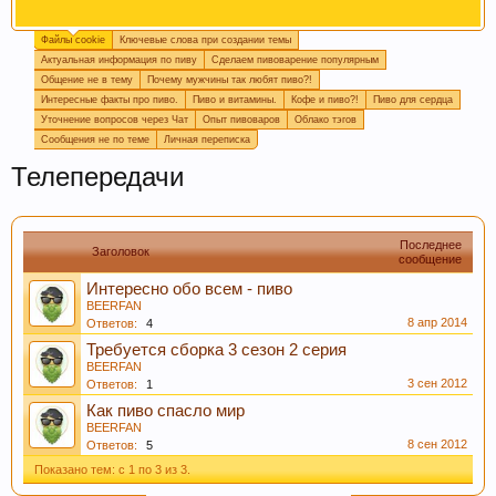
Файлы cookie
Ключевые слова при создании темы
Огромная просьба, при создании новой темы
Актуальная информация по пиву
Сделаем пивоварение популярным
прописывайте ключевые слова, которые
Общение не в тему
Почему мужчины так любят пиво?!
отражают смысл темы. Это поможет быстро
Интересные факты про пиво.
Пиво и витамины.
Кофе и пиво?!
Пиво для сердца
находить информацию на форуме. Спасибо!
Уточнение вопросов через Чат
Опыт пивоваров
Облако тэгов
Сообщения не по теме
Личная переписка
Телепередачи
Последнее
Заголовок
сообщение
Интересно обо всем - пиво
BEERFAN
8 апр 2014
Ответов:
4
Пишите в
подпись
или в
календарь варок
, какое
Требуется сборка 3 сезон 2 серия
пиво у вас сейчас готовится, так легче дать
BEERFAN
3 сен 2012
четкий ответ или совет.
Ответов:
1
Как пиво спасло мир
BEERFAN
8 сен 2012
Ответов:
5
Показано тем: с 1 по 3 из 3.