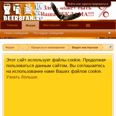
имеют информационной ценности! СПАСИБО
Войти или зарегистрироваться
Главная
Мои покупки
Галерея
Форум
Поиск сообщений
Последние сообщения
Форум
...
Процессы в пивоварении
Видео мастерская
Этот сайт использует файлы cookie. Продолжая
пользоваться данным сайтом, Вы соглашаетесь
на использование нами Ваших файлов cookie.
Узнать больше.