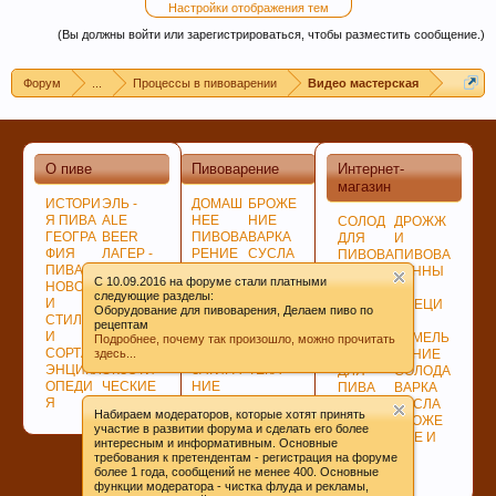
Настройки отображения тем
(Вы должны войти или зарегистрироваться, чтобы разместить сообщение.)
Форум
...
Процессы в пивоварении
Видео мастерская
Если Вам нравится наш сайт, форум и
интернет-магазин, пожалуйста, поделитесь
О пиве
Пивоварение
Интернет-
ссылкой в соц сетях и в соц закладках. Тем
магазин
самым нас станет больше :) Спасибо!
ИСТОРИ
ЭЛЬ -
ДОМАШ
БРОЖЕ
Я ПИВА
ALE
НЕЕ
НИЕ
СОЛОД
ДРОЖЖ
ГЕОГРА
BEER
ПИВОВА
ВАРКА
ДЛЯ
И
ФИЯ
ЛАГЕР -
РЕНИЕ
СУСЛА
ПИВОВА
ПИВОВА
ПИВА
LAGER
ПОДГОТ
ЛАГЕР -
РЕНИЯ
РЕННЫ
C 10.09.2016 на форуме стали платными
НОВОСТ
ПО
ОВКА,
LAGER
НЕСОЛ
Е
следующие разделы:
И
ЦВЕТУ
ПРОГРА
СОЗРЕВ
ОЖЕНО
СПЕЦИ
Оборудование для пивоварения, Делаем пиво по
СТИЛИ
ГИБРИД
ММЫ
АНИЕ
Е
И
рецептам
И
НЫЕ
СОВЕТ
ПИВА
СЫРЬЁ
ИЗМЕЛЬ
Подробнее, почему так произошло, можно прочитать
СОРТА
СОРТА
Ы
БИБЛИО
здесь...
ХМЕЛЬ
ЧЕНИЕ
ЭНЦИКЛ
ЭКЗОТИ
ЗАТИРА
ТЕКА
ДЛЯ
СОЛОДА
ОПЕДИ
ЧЕСКИЕ
НИЕ
ПИВА
ВАРКА
Я
СОРТА
СОЛОДА
ДЛЯ
СУСЛА
Набираем модераторов, которые хотят принять
Любое общение, которое не по-теме ПРОШУ
ВАРКИ
БРОЖЕ
участие в развитии форума и сделать его более
ХМЕЛЯ
НИЕ И
интересным и информативным. Основные
переносить в
чат
.
ВЫДЕРЖКА
требования к претендентам - регистрация на форуме
ПИВА
более 1 года, сообщений не менее 400. Основные
функции модератора - чистка флуда и рекламы,