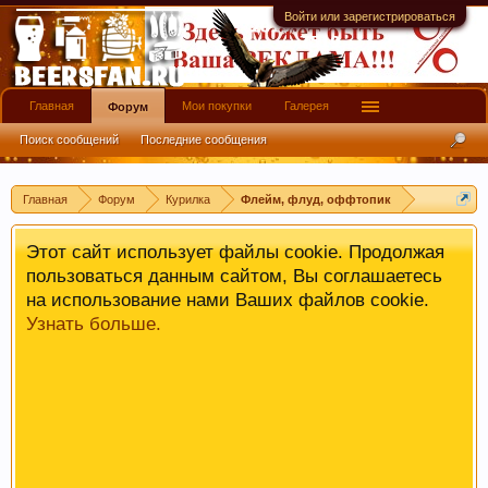
имеют информационной ценности! СПАСИБО
Войти или зарегистрироваться
Главная
Мои покупки
Галерея
Форум
Поиск сообщений
Последние сообщения
Главная
Форум
Курилка
Флейм, флуд, оффтопик
Этот сайт использует файлы cookie. Продолжая
пользоваться данным сайтом, Вы соглашаетесь
на использование нами Ваших файлов cookie.
Узнать больше.