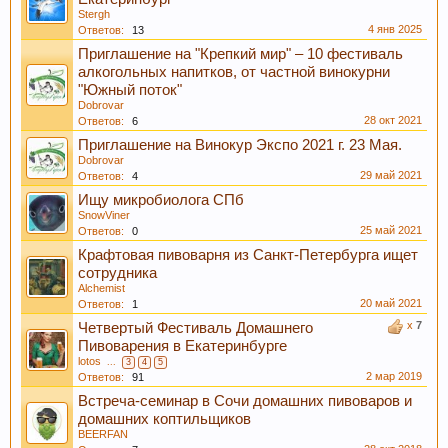
Stergh
4 янв 2025
Ответов:
13
Приглашение на "Крепкий мир" – 10 фестиваль
алкогольных напитков, от частной винокурни
"Южный поток"
Dobrovar
Если Вам нравится наш сайт, форум и
28 окт 2021
Ответов:
6
интернет-магазин, пожалуйста, поделитесь
Приглашение на Винокур Экспо 2021 г. 23 Мая.
Dobrovar
ссылкой в соц сетях и в соц закладках. Тем
29 май 2021
Ответов:
4
самым нас станет больше :) Спасибо!
Ищу микробиолога СПб
SnowViner
25 май 2021
Ответов:
0
Крафтовая пивоварня из Санкт-Петербурга ищет
сотрудника
Alchemist
20 май 2021
Ответов:
1
x
7
Четвертый Фестиваль Домашнего
Пивоварения в Екатеринбурге
lotos
...
3
4
5
2 мар 2019
Ответов:
91
Любое общение, которое не по-теме ПРОШУ
Встреча-семинар в Сочи домашних пивоваров и
переносить в
чат
.
домашних коптильщиков
BEERFAN