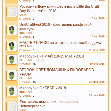
28 окт 2018
Ответов:
7
Ростов-на-Дону мини фестиваль Little Big Craft
Day IV сентябрь 2018
Coffe
13 авг 2018
Ответов:
0
UralCraftFest 2018 - фестиваль крафтовой
культуры
BEERFAN
8 авг 2018
Ответов:
1
МАСТЕР-КЛАСС по изготовлению колбас дома
BEERFAN
При приеме пива у мужчин выделяется гормон
29 май 2018
Ответов:
0
дофамин, отвечающий за чувство
Мясорубка на МАЙ (18-25 МАЯ) 2018
удовлетворения. При этом удовольствие
BEERFAN
...
2
3
30 апр 2018
Ответов:
46
вызывает только вкус пива, независимо от того,
ВТОРОЙ СЛЁТ ДОМАШНИХ ПИВОВАРОВ
любит ли мужчина напитки этой марки, и даже
УРАЛА!
при отсутствии алкоголя.
BEERFAN
26 мар 2018
Ответов:
15
Мясорубка ОКТЯБРЬ 2018
BEERFAN
28 фев 2018
Ответов:
0
Фестиваль домашних пивоваров в
Новочеркасске
Coffe