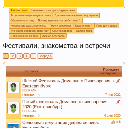
Файлы cookie
Ключевые слова при создании темы
Огромная просьба, при создании новой темы
Актуальная информация по пиву
Сделаем пивоварение популярным
прописывайте ключевые слова, которые
Общение не в тему
Почему мужчины так любят пиво?!
отражают смысл темы. Это поможет быстро
Интересные факты про пиво.
Пиво и витамины.
Кофе и пиво?!
Пиво для сердца
находить информацию на форуме. Спасибо!
Уточнение вопросов через Чат
Опыт пивоваров
Облако тэгов
Сообщения не по теме
Личная переписка
Фестивали, знакомства и встречи
1
2
3
4
5
Вперёд >
Последнее
Заголовок
сообщение ↓
Шестой Фестиваль Домашнего Пивоварения в
Екатеринбурге!
Пишите в
подпись
или в
календарь варок
, какое
BEERFAN
пиво у вас сейчас готовится, так легче дать
7 янв 2022
Ответов:
3
четкий ответ или совет.
Пятый фестиваль Домашнего пивоварения
2020 (Екатеринбург)
BEERFAN
6 фев 2020
Ответов:
0
x
5
Сенсорная дегустация дефектов пива.
Екатеринбург