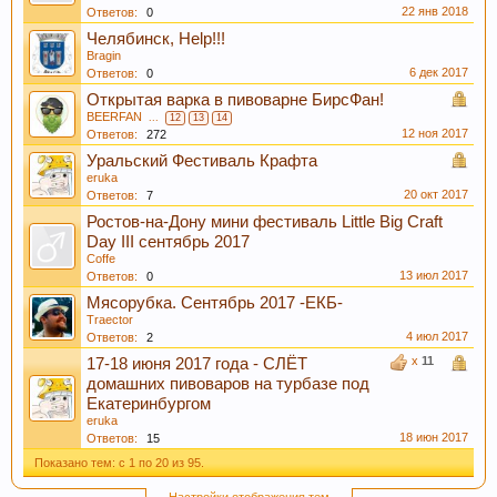
Пиво богато антиоксидантами, которые
22 янв 2018
Ответов:
0
приходят из хмеля и солода, из которых оно
Челябинск, Help!!!
Bragin
состоит. Эти антиоксиданты предотвратят рак.
6 дек 2017
Ответов:
0
Открытая варка в пивоварне БирсФан!
BEERFAN
...
12
13
14
12 ноя 2017
Ответов:
272
Уральский Фестиваль Крафта
eruka
20 окт 2017
Ответов:
7
Ростов-на-Дону мини фестиваль Little Big Craft
Day III сентябрь 2017
Coffe
13 июл 2017
Ответов:
0
Пиво содержит витамин В, который помогает
Мясорубка. Сентябрь 2017 -ЕКБ-
Traector
нам поддерживать здоровую кожу, нужный
4 июл 2017
Ответов:
2
мышечный тонус, борется с заболеваниями
x
11
17-18 июня 2017 года - СЛЁТ
сердечно-сосудистой и иммунной системы.
домашних пивоваров на турбазе под
Екатеринбургом
eruka
18 июн 2017
Ответов:
15
Показано тем: с 1 по 20 из 95.