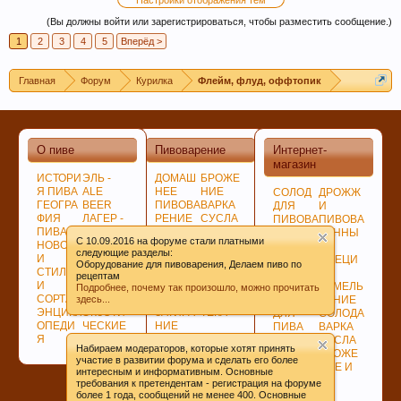
Настройки отображения тем
(Вы должны войти или зарегистрироваться, чтобы разместить сообщение.)
1
2
3
4
5
Вперёд >
Кофе оказывает воздействие на
Главная
Форум
Курилка
Флейм, флуд, оффтопик
преждевременное старение человека и
способствует развитию онкозаболеваний. Пиво
же наоборот защищает ДНК.
О пиве
Пивоварение
Интернет-
магазин
ИСТОРИ
ЭЛЬ -
ДОМАШ
БРОЖЕ
Я ПИВА
ALE
НЕЕ
НИЕ
СОЛОД
ДРОЖЖ
ГЕОГРА
BEER
ПИВОВА
ВАРКА
ДЛЯ
И
ФИЯ
ЛАГЕР -
РЕНИЕ
СУСЛА
ПИВОВА
ПИВОВА
ПИВА
LAGER
ПОДГОТ
ЛАГЕР -
РЕНИЯ
РЕННЫ
C 10.09.2016 на форуме стали платными
НОВОСТ
ПО
ОВКА,
LAGER
НЕСОЛ
Е
следующие разделы:
И
ЦВЕТУ
ПРОГРА
СОЗРЕВ
ОЖЕНО
СПЕЦИ
Оборудование для пивоварения, Делаем пиво по
СТИЛИ
ГИБРИД
ММЫ
АНИЕ
Е
И
рецептам
И
НЫЕ
СОВЕТ
ПИВА
СЫРЬЁ
ИЗМЕЛЬ
Подробнее, почему так произошло, можно прочитать
СОРТА
СОРТА
Ы
БИБЛИО
здесь...
ХМЕЛЬ
ЧЕНИЕ
Пиво может оказать положительное действие
ЭНЦИКЛ
ЭКЗОТИ
ЗАТИРА
ТЕКА
ДЛЯ
СОЛОДА
ОПЕДИ
ЧЕСКИЕ
НИЕ
ПИВА
ВАРКА
при сердечно-сосудистых заболеваниях и
Я
СОРТА
СОЛОДА
ДЛЯ
СУСЛА
служить средством их профилактики
Набираем модераторов, которые хотят принять
ВАРКИ
БРОЖЕ
участие в развитии форума и сделать его более
ХМЕЛЯ
НИЕ И
интересным и информативным. Основные
ВЫДЕРЖКА
требования к претендентам - регистрация на форуме
ПИВА
более 1 года, сообщений не менее 400. Основные