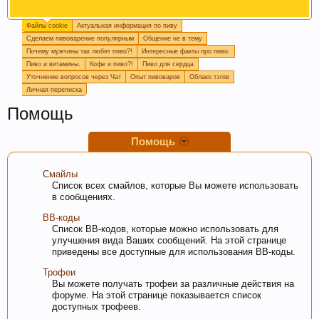
Файлы cookie
Актуальная информация по пиву
Пишите в
подпись
или в
календарь варок
, какое
Сделаем пивоварение популярным
Общение не в тему
пиво у вас сейчас готовится, так легче дать
Почему мужчины так любят пиво?!
Интересные факты про пиво.
четкий ответ или совет.
Пиво и витамины.
Кофе и пиво?!
Пиво для сердца
Уточнение вопросов через Чат
Опыт пивоваров
Облако тэгов
Личная переписка
Помощь
Помощь
Смайлы
Список всех смайлов, которые Вы можете использовать
в сообщениях.
Если Вам нравится наш сайт, форум и
BB-коды
Список BB-кодов, которые можно использовать для
интернет-магазин, пожалуйста, поделитесь
улучшения вида Ваших сообщений. На этой странице
ссылкой в соц сетях и в соц закладках. Тем
приведены все доступные для использования BB-коды.
самым нас станет больше :) Спасибо!
Трофеи
Вы можете получать трофеи за различные действия на
форуме. На этой странице показывается список
доступных трофеев.