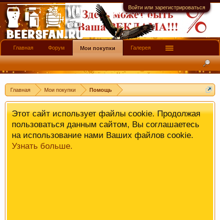
имеют информационной ценности! СПАСИБО
Войти или зарегистрироваться
Главная
Форум
Галерея
Мои покупки
Главная
Мои покупки
Помощь
Этот сайт использует файлы cookie. Продолжая
пользоваться данным сайтом, Вы соглашаетесь
на использование нами Ваших файлов cookie.
Узнать больше.