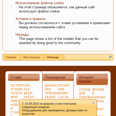
Использование файлов cookie
На этой странице объясняется, как данный сайт
использует файлы cookie.
Условия и правила
Вы должны согласиться с этими условиями и правилами
перед использованием сайта.
Любое общение, которое не по-теме ПРОШУ
Награды
переносить в
чат
.
This page shows a list of the medals that you can be
awarded by doing good to the community.
Главная
Мои покупки
Помощь
О пиве
Пивоварение
Интернет-
магазин
ИСТОРИ
ЭЛЬ -
ДОМАШ
БРОЖЕ
Я ПИВА
ALE
НЕЕ
НИЕ
СОЛОД
ДРОЖЖ
ГЕОГРА
BEER
ПИВОВА
ВАРКА
ДЛЯ
И
ФИЯ
ЛАГЕР -
РЕНИЕ
СУСЛА
ПИВОВА
ПИВОВА
При приеме пива у мужчин выделяется гормон
ПИВА
LAGER
ПОДГОТ
ЛАГЕР -
РЕНИЯ
РЕННЫ
C 10.09.2016 на форуме стали платными
дофамин, отвечающий за чувство
НОВОСТ
ПО
ОВКА,
LAGER
НЕСОЛ
Е
следующие разделы:
И
ЦВЕТУ
ПРОГРА
СОЗРЕВ
ОЖЕНО
СПЕЦИ
удовлетворения. При этом удовольствие
Оборудование для пивоварения, Делаем пиво по
СТИЛИ
ГИБРИД
ММЫ
АНИЕ
Е
И
рецептам