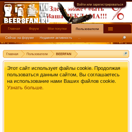
имеют информационной ценности! СПАСИБО
Войти или зарегистрироваться
Главная
Форум
Мои покупки
Пользователи
Сейчас на форуме
Недавняя активность
...
Главная
Пользователи
BEERFAN
Этот сайт использует файлы cookie. Продолжая
пользоваться данным сайтом, Вы соглашаетесь
на использование нами Ваших файлов cookie.
Узнать больше.