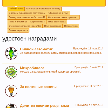
Файлы cookie
Актуальная информация по пиву
Пишите в
подпись
или в
календарь варок
, какое
Сделаем пивоварение популярным
Общение не в тему
пиво у вас сейчас готовится, так легче дать
Почему мужчины так любят пиво?!
Интересные факты про пиво.
четкий ответ или совет.
Пиво и витамины.
Кофе и пиво?!
Пиво для сердца
Уточнение вопросов через Чат
Опыт пивоваров
Облако тэгов
Личная переписка
удостоен наградами
Присуждён:
12 июл 2014
Пивной автоматик
За разработки в области автоматизации пивоваренного процесса.
Присуждён:
8 май 2014
Микробиолог
Медаль за разведение чистой культуры дрожжей.
Если Вам нравится наш сайт, форум и
интернет-магазин, пожалуйста, поделитесь
ссылкой в соц сетях и в соц закладках. Тем
Присуждён:
11 окт 2013
За полезные советы
самым нас станет больше :) Спасибо!
Присуждён:
7 окт 2013
Делится своими рецептами