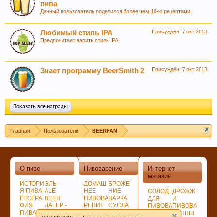
пива
Данный пользователь поделился более чем 10-ю рецептами.
Присуждён:
7 окт 2013
Любимый стиль IPA
Предпочитает варить стиль IPA
Любое общение, которое не по-теме ПРОШУ
переносить в
чат
.
Присуждён:
7 окт 2013
Знает программу BeerSmith 2
Показать все награды
Главная
Пользователи
BEERFAN
О пиве
Пивоварение
Интернет-
магазин
ИСТОРИ
ЭЛЬ -
ДОМАШ
БРОЖЕ
При приеме пива у мужчин выделяется гормон
Я ПИВА
ALE
НЕЕ
НИЕ
СОЛОД
ДРОЖЖ
дофамин, отвечающий за чувство
ГЕОГРА
BEER
ПИВОВА
ВАРКА
ДЛЯ
И
удовлетворения. При этом удовольствие
ФИЯ
ЛАГЕР -
РЕНИЕ
СУСЛА
ПИВОВА
ПИВОВА
ПИВА
LAGER
ПОДГОТ
ЛАГЕР -
РЕНИЯ
РЕННЫ