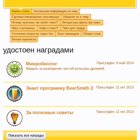
Файлы cookie
Актуальная информация по пиву
Пишите в
подпись
или в
календарь варок
, какое
Сделаем пивоварение популярным
Общение не в тему
пиво у вас сейчас готовится, так легче дать
Почему мужчины так любят пиво?!
Интересные факты про пиво.
четкий ответ или совет.
Пиво и витамины.
Кофе и пиво?!
Пиво для сердца
Уточнение вопросов через Чат
Опыт пивоваров
Облако тэгов
Личная переписка
удостоен наградами
Присуждён:
8 май 2014
Микробиолог
Медаль за разведение чистой культуры дрожжей.
Присуждён:
11 окт 2013
Знает программу BeerSmith 2
Если Вам нравится наш сайт, форум и
интернет-магазин, пожалуйста, поделитесь
ссылкой в соц сетях и в соц закладках. Тем
Присуждён:
11 окт 2013
За полезные советы
самым нас станет больше :) Спасибо!
Показать все награды