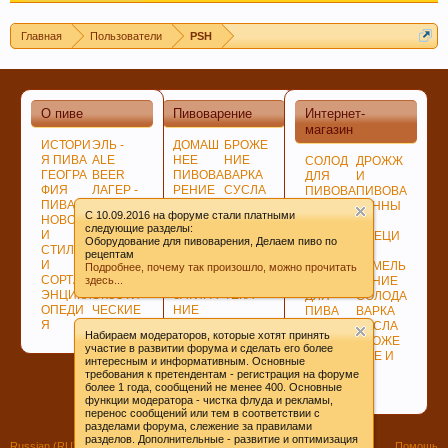
Главная
Пользователи
PSH
О пиве
Пивоварение
Интернет-
Любое общение, которое не по-теме ПРОШУ
магазин
переносить в
чат
.
ИСТОРИ
ЭЛЬ -
ДОМАШ
БРОЖЕ
Я ПИВА
ALE
НЕЕ
НИЕ
СОЛОД
ДРОЖЖ
ГЕОГРА
BEER
ПИВОВА
ВАРКА
ДЛЯ
И
ФИЯ
ЛАГЕР -
РЕНИЕ
СУСЛА
ПИВОВА
ПИВОВА
ПИВА
LAGER
ПОДГОТ
ЛАГЕР -
РЕНИЯ
РЕННЫ
C 10.09.2016 на форуме стали платными
НОВОСТ
ПО
ОВКА,
LAGER
НЕСОЛ
Е
следующие разделы:
И
ЦВЕТУ
ПРОГРА
СОЗРЕВ
ОЖЕНО
СПЕЦИ
Оборудование для пивоварения, Делаем пиво по
СТИЛИ
ГИБРИД
ММЫ
АНИЕ
Е
И
рецептам
И
НЫЕ
СОВЕТ
ПИВА
СЫРЬЁ
ИЗМЕЛЬ
Подробнее, почему так произошло, можно прочитать
СОРТА
СОРТА
Ы
БИБЛИО
здесь...
ХМЕЛЬ
ЧЕНИЕ
ЭНЦИКЛ
ЭКЗОТИ
ЗАТИРА
ТЕКА
ДЛЯ
СОЛОДА
ОПЕДИ
ЧЕСКИЕ
НИЕ
ПИВА
ВАРКА
Я
СОРТА
СОЛОДА
ДЛЯ
СУСЛА
Набираем модераторов, которые хотят принять
ВАРКИ
БРОЖЕ
участие в развитии форума и сделать его более
ХМЕЛЯ
НИЕ И
интересным и информативным. Основные
ВЫДЕРЖКА
требования к претендентам - регистрация на форуме
При приеме пива у мужчин выделяется гормон
ПИВА
более 1 года, сообщений не менее 400. Основные
функции модератора - чистка флуда и рекламы,
дофамин, отвечающий за чувство
перенос сообщений или тем в соответствии с
удовлетворения. При этом удовольствие
разделами форума, слежение за правилами
разделов. Дополнительные - развитие и оптимизация
Russian (RU)
Помощь