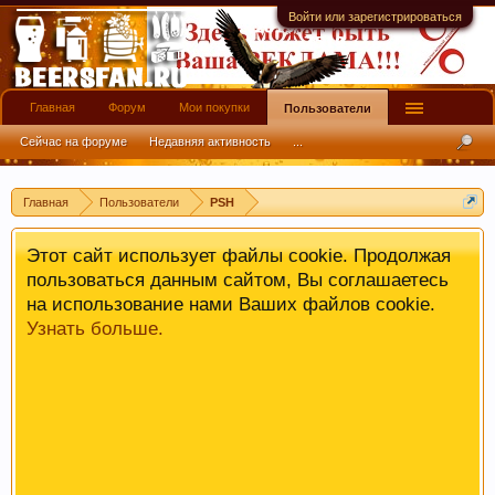
имеют информационной ценности! СПАСИБО
Войти или зарегистрироваться
Главная
Форум
Мои покупки
Пользователи
Сейчас на форуме
Недавняя активность
...
Главная
Пользователи
PSH
Этот сайт использует файлы cookie. Продолжая
пользоваться данным сайтом, Вы соглашаетесь
на использование нами Ваших файлов cookie.
Узнать больше.