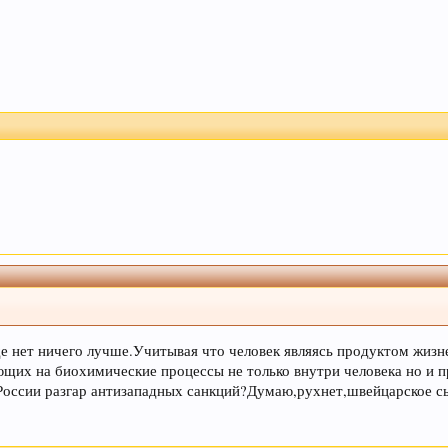
пользоваться данным сайтом, Вы соглашаетесь на испо
де нет ничего лучше.Учитывая что человек являясь продуктом жизн
щих на биохимические процессы не только внутри человека но и 
России разгар антизападных санкций?Думаю,рухнет,швейцарское с