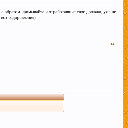
 же образом промывайте и отработавшие свое дрожжи, уже не
м удовольствие вызывает только вкус пива,
о вот оздоровления)
иданты предотвратят рак.
#41
 борется с заболеваниями сердечно-
леваний. Пиво же наоборот защищает ДНК.
ом их профилактики