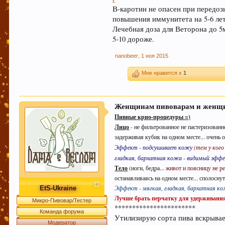
В-каротин не опасен при передози
повышения иммунитета на 5-6 ле
Лечебная доза для Веторона до 5м
5-10 дороже.
nanobeer
,
1 ноя 2015
Мне нравится x
1
Женщинам пивоварам и женщи
Пивные крио-процедуры =)
Лицо
- не фильтрованное не пастеризованн
задерживая кубик на одном месте... очень о
Эффект - подсушивает кожу
(тем у ког
гладкая, бархатная кожа - видимый эффе
Тело
(ноги, бедра...
живот и поясницу не р
останавливаясь на одном месте... сполоснут
Эффект - мягкая, гладкая, бархатная кож
EtS-Ukraine
Лучше брать перчатку для удерживания 
Микро-Пивовар/Тестер
***********************
Команда форума
Утилизирую сорта пива вскрывае
Модератор