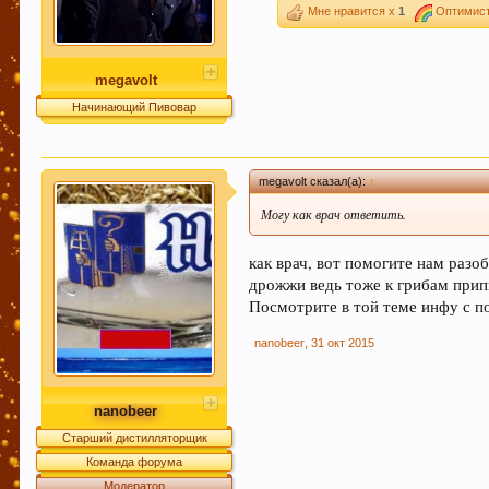
Мне нравится x
1
Оптимист
megavolt
Начинающий Пивовар
megavolt сказал(а):
↑
Могу как врач ответить.
как врач, вот помогите нам разо
дрожжи ведь тоже к грибам прип
Посмотрите в той теме инфу с п
nanobeer
,
31 окт 2015
nanobeer
Старший дистилляторщик
Команда форума
Модератор