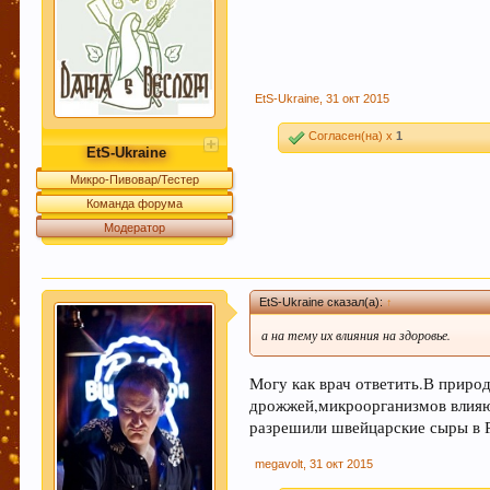
Этот сайт использует файлы cookie. Продолжая 
EtS-Ukraine
,
31 окт 2015
больше.
Согласен(на) x
1
EtS-Ukraine
Микро-Пивовар/Тестер
Команда форума
Модератор
EtS-Ukraine сказал(а):
↑
а на тему их влияния на здоровье.
Могу как врач ответить.В приро
дрожжей,микроорганизмов влияю
разрешили швейцарские сыры в 
megavolt
,
31 окт 2015