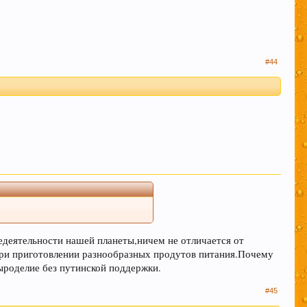
льзование нами Ваших файлов cookie.
Узнать
#44
едеятельности нашей планеты,ничем не отличается от
при приготовлении разнообразных продутов питания.Почему
ыроделие без путинской поддержки.
#45