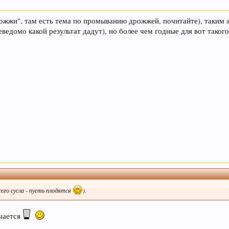
дрожжи", там есть тема по промыванию дрожжей, почитайте), таким
фамин, отвечающий за чувство удовлетворения. При это
еведомо какой результат дадут), но более чем годные для вот таког
той марки, и даже при отсутствии алкоголя.
из хмеля и солода, из которых оно состоит. Эти антиокс
 поддерживать здоровую кожу, нужный мышечный тонус,
 старение человека и способствует развитию онкозабо
его сусла - пусть плодятся
).
учается
 сердечно-сосудистых заболеваниях и служить средств