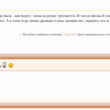
а была - как мороз - кожа на руках трескается. И так до весны.Я у
че). А в этом году попил дрожжи и пока трещин нет, надеюсь что и 
--- Последние сообщения соединены,
1 ноя 2015
, Дата первоначального со
ся