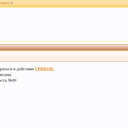
ично x
1
ГРИБОВ
,
браться в действии
исаны.
оста №89