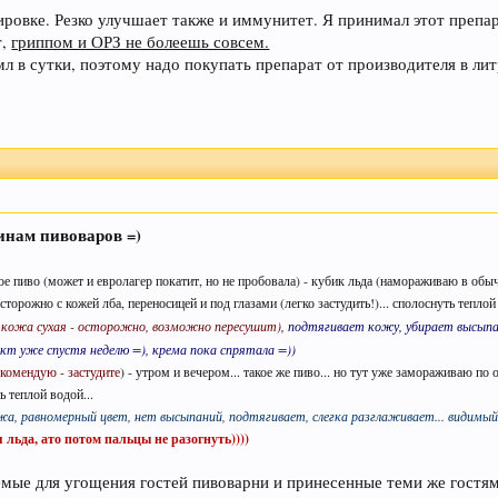
ровке. Резко улучшает также и иммунитет. Я принимал этот препара
т,
гриппом и ОРЗ не болеешь совсем.
л в сутки, поэтому надо покупать препарат от производителя в лит
нам пивоваров =)
ое пиво (может и евролагер покатит, но не пробовала) - кубик льда (намораживаю в обы
сторожно с кожей лба, переносицей и под глазами (легко застудить!)... сполоснуть теплой 
о кожа сухая - осторожно, возможно пересушит)
, подтягивает кожу, убирает высыпа
кт уже спустя неделю =), крема пока спрятала =))
екомендую - застудите
) - утром и вечером... такое же пиво... но тут уже замораживаю п
ь теплой водой...
а, равномерный цвет, нет высыпаний, подтягивает, слегка разглаживает... видимый
льда, ато потом пальцы не разогнуть))))
мые для угощения гостей пивоварни и принесенные теми же гостями