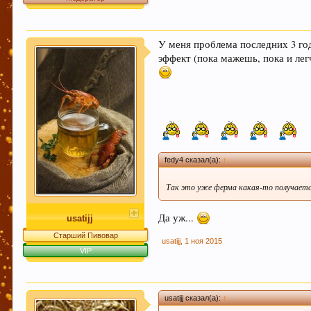
У меня проблема последних 3 год
эффект (пока мажешь, пока и лег
fedy4 сказал(а):
↑
Так это уже ферма какая-то получает
Да уж...
usatijj
Старший Пивовар
usatijj
,
1 ноя 2015
VIP
usatijj сказал(а):
↑