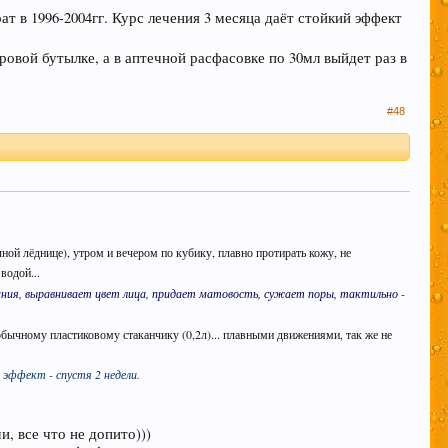
т в 1996-2004гг. Курс лечения 3 месяца даёт стойкий эффект
ровой бутылке, а в аптечной расфасовке по 30мл выйдет раз в
#48
чной лёднице), утром и вечером по кубику, плавно протирать кожу, не
водой...
ния, выравнивает цвет лица, придает матовость, сужает поры, тактильно -
о обычному пластиковому стаканчику (0,2л)... плавными движениями, так же не
 эффект - спустя 2 недели.
, все что не допито)))