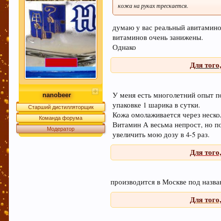
кожа на руках трескается.
думаю у вас реальный авитамин
витаминов очень занижены.
Однако
Для того
У меня есть многолетний опыт п
nanobeer
упаковке 1 шарика в сутки.
Старший дистилляторщик
Кожа омолаживается через неско
Команда форума
Витамин А весьма непрост, но п
Модератор
увеличить мою дозу в 4-5 раз.
Для того
производится в Москве под назв
Для того
.