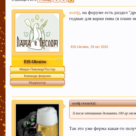
usatijj
, на форуме есть раздел "
При приеме пива у мужчин выделяется гормон до
годные для варки пива (в плане н
независимо от того, любит ли мужчина напитки э
Пиво богато антиоксидантами, которые приходят 
EtS-Ukraine
,
29 окт 2015
EtS-Ukraine
Микро-Пивовар/Тестер
Пиво содержит витамин В, который помогает нам
Команда форума
сосудистой и иммунной системы.
Модератор
Кофе оказывает воздействие на преждевременное
usatijj сказал(а):
↑
А после отпивания доливать 100 гр свеж
Так это уже ферма какая-то пол
Пиво может оказать положительное действие при