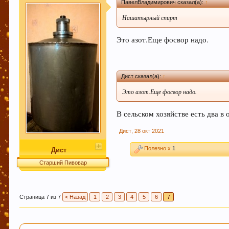
ПавелВладимирович сказал(а):
↑
новичкам форума быстро находить нужную инфор
прописать в существующих темах ключевые слов
Нашатырный спирт
Это азот.Еще фосвор надо.
Уважаемый пользователь Гость, просьба быть внимательне
не соответствующие по смыслу той теме в которой были н
где стоило"). Форум растет - содержать его "в чистоте" с
момент можно уточнить в чате Надеемся на понимание, с 
Дист сказал(а):
↑
УБЕДИТЕЛЬНАЯ ПРОСЬБА!!! Покинуть личные пер
Это азот.Еще фосвор надо.
В сельском хозяйстве есть два в 
Дист
,
28 окт 2021
Этот сайт использует файлы cookie. Продолжая 
больше.
Полезно x
1
Дист
Старший Пивовар
Страница 7 из 7
< Назад
1
2
3
4
5
6
7