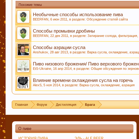
Похожие темы
Необычные способы использование пива
BEERFAN
,
6 июн 2011
, в разделе:
Обсуждение статей сайта
Способы промывки дробины
BEERFAN
,
22 дек 2011
, в разделе:
Затирание солода, фильтрация
Способы аэрации сусла
Anshukov
,
28 авг 2013
, в разделе:
Варка сусла, охлаждение, аэра
Пиво низового брожения/ Пиво верхового брожен
EtS-Ukraine
,
16 апр 2014
, в разделе:
Общие обсуждения по зерно
Влияние времени охлаждения сусла на горечь
AlexS
,
5 ноя 2014
, в разделе:
Варка сусла, охлаждение, аэрация
Главная
Форум
Дистилляция
Брага
О пиве
ИСТОРИЯ ПИВА
ЭЛЬ - ALE BEER