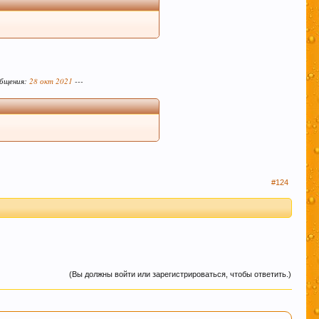
 форума, так же помочь и по возможности
ция форума.
ах (все разделы форума кроме "флэйм, флуд, оффтопик")
себе ценную информацию, но при этом написаны "не там
общения:
28 окт 2021
---
в растерянности по поводу поиска нужной темы – этот
информационной ценности! СПАСИБО
#124
льзование нами Ваших файлов cookie.
Узнать
(Вы должны войти или зарегистрироваться, чтобы ответить.)