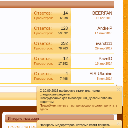
Ответов:
14
BEERFAN
Просмотров:
6.938
12 авг 2015
Ответов:
128
AndreiP
Просмотров:
59.592
17 май 2016
Ответов:
292
ivan9111
Просмотров:
78.763
29 апр 2017
Ответов:
12
PavelD
Просмотров:
17.282
18 апр 2014
Ответов:
4
EtS-Ukraine
Просмотров:
7.498
5 ноя 2014
C 10.09.2016 на форуме стали платными
следующие разделы:
Оборудование для пивоварения, Делаем пиво по
рецептам
Подробнее, почему так произошло, можно прочитать
здесь...
Интернет-магазин
Набираем модераторов, которые хотят принять
СОЛОД ДЛЯ ПИВОВАРЕНИЯ
ДРОЖЖИ ПИВОВАРЕННЫЕ