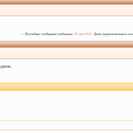
мацию по Облаку тэгов справа. Просьба к модераторам
а внизу страницы. Спасибо! С уважением, администра
е, и следить за своими сообщениями - все сообщения в спец. тем
аписаны - будут удалены без предупреждения (даже если несут в 
--- Последние сообщения соединены,
28 окт 2021
, Дата первоначального со
тановиться сложнее, просим не усложнять труд модератора. Если Вы 
ув, администрация форума.
еписки, которые не актуальные для вас и не имеют 
одном.
пользоваться данным сайтом, Вы соглашаетесь на испо