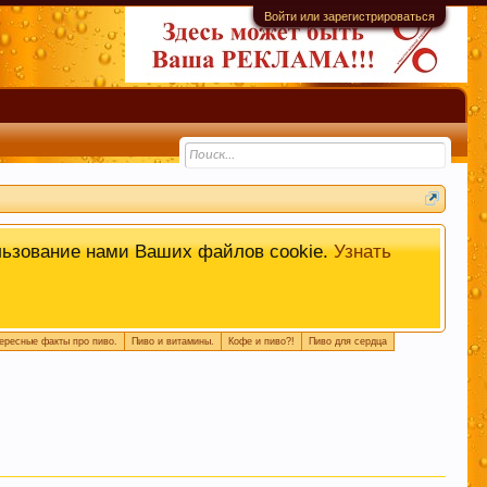
Войти или зарегистрироваться
информационной ценности! СПАСИБО
льзование нами Ваших файлов cookie.
Узнать
ересные факты про пиво.
Пиво и витамины.
Кофе и пиво?!
Пиво для сердца
емы. Это поможет быстро находить
 или совет.