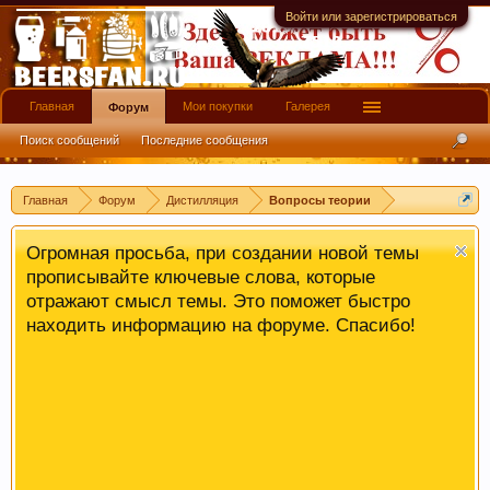
на использование нами Ваших файлов cookie.
Войти или зарегистрироваться
Узнать больше.
Главная
Мои покупки
Галерея
Форум
Поиск сообщений
Последние сообщения
Главная
Форум
Дистилляция
Вопросы теории
Огромная просьба, при создании новой темы
прописывайте ключевые слова, которые
отражают смысл темы. Это поможет быстро
находить информацию на форуме. Спасибо!