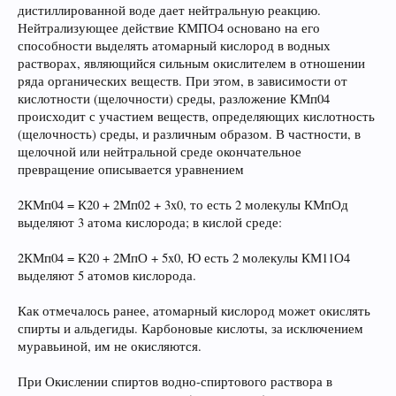
дистиллированной воде дает нейтральную реакцию.
Нейтрализующее действие КМПО4 основано на его
способности выделять атомарный кислород в водных
растворах, являющийся сильным окислителем в отношении
ряда органических веществ. При этом, в зависимости от
кислотности (щелочности) среды, разложение КМп04
происходит с участием веществ, определяющих кислотность
(щелочность) среды, и различным образом. В частности, в
щелочной или нейтральной среде окончательное
превращение описывается уравнением
2КМп04 = К20 + 2Мп02 + 3x0, то есть 2 молекулы КМпОд
выделяют 3 атома кислорода; в кислой среде:
2КМп04 = К20 + 2МпО + 5x0, Ю есть 2 молекулы КМ11О4
выделяют 5 атомов кислорода.
Как отмечалось ранее, атомарный кислород может окислять
спирты и альдегиды. Карбоновые кислоты, за исключением
муравьиной, им не окисляются.
При Окислении спиртов водно-спиртового раствора в