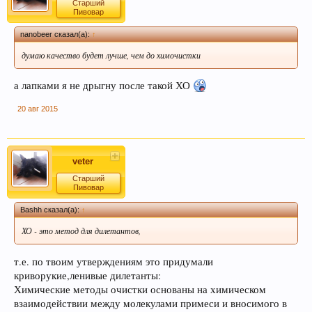
Старший
Пивовар
nanobeer сказал(а):
↑
думаю качество будет лучше, чем до химочистки
а лапками я не дрыгну после такой ХО
20 авг 2015
veter
Старший
Пивовар
Bashh сказал(а):
↑
ХО - это метод для дилетантов,
т.е. по твоим утверждениям это придумали
криворукие,ленивые дилетанты:
Химические методы очистки основаны на химическом
взаимодействии между молекулами примеси и вносимого в