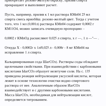
приобретает розово-Желтую окраску, прилив спирта
прекращают и выполняют расчет.
Пусть, например, прилив к 1 мл раствора КМп04 25 мл
спирта смесь ириобйш. розово-желтый цвет. Тогда с учетом
того, что 1 мл (0,001л) раствора КМп04 содержит 0,0002 г
КМ11О4, можно записать очевидную пропорцию: -
0,0002 г КМпОд раскисляют 0,025 л спирта, х г —, 1 л —"— .
Откуда X - 0,0002г х 1л/0,025 л - 0,008г - 8 мг КМп04 на
исправление 1 л спирта.
Кальцинированная сода ШагСОз). Растворы соды обладают
щелочными свойствами. При взаимодействии с карбоновыми
кислотами ЫагСОз образует нелетучие соли. На с. 135
приведена реакция нейтрализации уксусной кислоты, которая
лежит в основе технологии очистки водно-спиртового
раствора от нее. Аналогичным образом ИагСОз
взаимодействует и с другими карбоновыми кислотами.
Масса ЫагСОз, необходимая для нейтрализации кислот,
определяется титрованием.