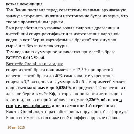
всякая некондиция.
Тов Ленин поставил перед советскими учеными архиважную
задачу: искоренить из жизни изготовление бухла из зерна, что
творил проклятый им царизм.
Был разработан по указивке вождя гидролиз древесины и
чистейший спирт-ректификат для изготовления народной
водки, а вот "Зерно-картофельные бражки" это я думаю
сырьё для бухла номенклатуры.
Там ведь дано суммарное количество примесей в браге
ВСЕГО 0,012 % об.
Вот тебе GremLine и загадка:
спирт из этой браги поднимается с 12,5% при простой
перегонке этой браги до 40% самогона, т.е укрепление
спирта в 3,2 раза, значит суммарный объём примесей может
максимум до 0,0384%
подняться
в продукте 1-й перегонки (
даже не берем в учёт Кф, которые понижают дистилляцию
0,226% об. и это
в
хвостов), но во второй табличке их уже
спирте -ректификате
, а не в самогоне 1-й перегонки
!
Как ты,GremLine, это разъобьяснишь порулярно, без формул?
Башш вот уже сказал ниже своё проффессоррское слово.
20 авг 2015