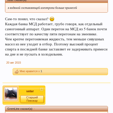
veter сказал(а):
↑
в водяной составляющей азеотропа больше примесей
Сам-то понял, что сказал?
Каждая банка МСД работает, грубо говоря, как отдельный
самогонный аппарат. Один перегон на МСД из 5 банок почти
соответствует по качеству пяти перегонам на змеевике.
Чем крепче перегоняемая жидкость, тем меньше сивушных
масел из нее уходит в отбор. Поэтому высокий процент
спирта в последней банке заставляет ее задерживать примеси
на дне и не пускать в холодильник.
20 авг 2015
Мне нравится x
1
veter
Старший
Пивовар
GremLine сказал(а):
↑