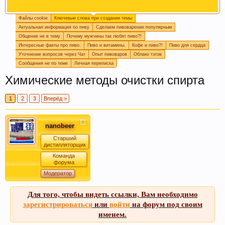
Файлы cookie
Ключевые слова при создании темы
Пишите в
подпись
или в
календарь варок
, какое
Актуальная информация по пиву
Сделаем пивоварение популярным
пиво у вас сейчас готовится, так легче дать
Общение не в тему
Почему мужчины так любят пиво?!
четкий ответ или совет.
Интересные факты про пиво.
Пиво и витамины.
Кофе и пиво?!
Пиво для сердца
Уточнение вопросов через Чат
Опыт пивоваров
Облако тэгов
Сообщения не по теме
Личная переписка
Химические методы очистки спирта
1
2
3
Вперёд >
nanobeer
Старший
дистилляторщик
Если Вам нравится наш сайт, форум и
Команда
форума
интернет-магазин, пожалуйста, поделитесь
Модератор
ссылкой в соц сетях и в соц закладках. Тем
самым нас станет больше :) Спасибо!
Для того, чтобы видеть ссылки, Вам необходимо
зарегистрироваться
или
войти
на форум под своим
именем.