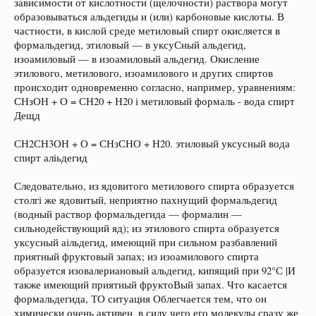
зависимости от кислотности (щелочности) раствора могут
образовываться альдегиды и (или) карбоновые кислоты. В
частности, в кислой среде метиловый спирт окисляется в
формальдегид, этиловый — в уксуСный альдегид,
изоамиловый — в изоамиловый альдегид. Окисление
этилового, метилового, изоамилового и других спиртов
происходит одновременно согласно, например, уравнениям:
СНзОН + О = СН20 + Н20 і метиловый формаль - вода спирт
Дещд
СН2СН3ОН + О = СНзСНО + Н20. этиловый уксусный вода
спирт аліьдегид
Следовательно, из ядовитого метилового спирта образуется
столгі же ядовитый, неприятно пахнущий формальдегид
(водный раствор формальдегида — формалин —
сильнодействующий яд); из этилового спирта образуется
уксусный аільдегид, имеющий при сильном разбавлений
приятный фруктовый запах; из изоамилового спирта
образуется изовалериановый альдегид, кипящий при 92°С |И
также имеющий приятный фруктоВый запах. Что касается
формальдегида, ТО ситуация Облегчается тем, что он
химически очень активен, в силу чего его молекулы сразу же