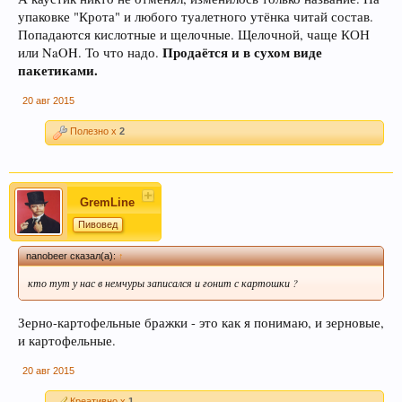
упаковке "Крота" и любого туалетного утёнка читай состав.
Попадаются кислотные и щелочные. Щелочной, чаще КОН
Продаётся и в сухом виде
или NaOH. То что надо.
пакетиками.
Пиво может оказать положительное действие
при сердечно-сосудистых заболеваниях и
20 авг 2015
служить средством их профилактики
Полезно x
2
GremLine
Пивовед
nanobeer сказал(а):
↑
кто тут у нас в немчуры записался и гонит с картошки ?
В случае, если Вы не знаете в какую тему
Зерно-картофельные бражки - это как я понимаю, и зерновые,
форума обратится с конкретным вопросом -
и картофельные.
просьба уточнить в чате этот момент, Вам
будут предложены подходящие разделы, в
20 авг 2015
которых Вы сможете задать свой вопрос, либо
Креативно x
1