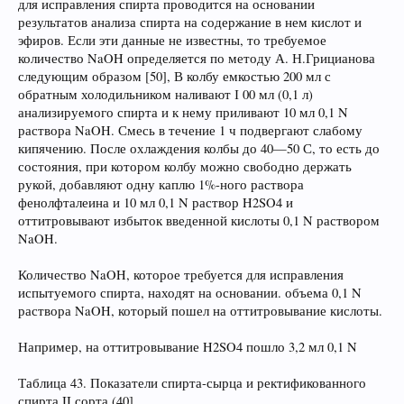
для исправления спирта проводится на основании
результатов анализа спирта на содержание в нем кислот и
эфиров. Если эти данные не известны, то требуемое
количество NaOH определяется по методу А. Н.Грицианова
следующим образом [50], В колбу емкостью 200 мл с
обратным холодильником наливают І 00 мл (0,1 л)
анализируемого спирта и к нему приливают 10 мл 0,1 N
раствора NaOH. Смесь в течение 1 ч подвергают слабому
кипячению. После охлаждения колбы до 40—50 С, то есть до
состояния, при котором колбу можно свободно держать
рукой, добавляют одну каплю 1%-ного раствора
фенолфталеина и 10 мл 0,1 N раствор H2SO4 и
оттитровывают избыток введенной кислоты 0,1 N раствором
NaOH.
Количество NaOH, которое требуется для исправления
испытуемого спирта, находят на основании. объема 0,1 N
раствора NaOH, который пошел на оттитровывание кислоты.
Например, на оттитровывание H2SO4 пошло 3,2 мл 0,1 N
Таблица 43. Показатели спирта-сырца и ректификованного
спирта II сорта (40].