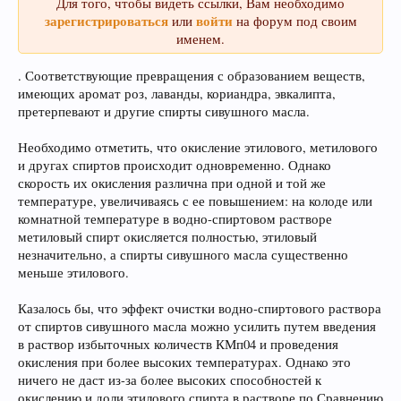
Для того, чтобы видеть ссылки, Вам необходимо
зарегистрироваться
войти
или
на форум под своим
именем.
. Соответствующие превращения с образованием веществ,
имеющих аромат роз, лаванды, кориандра, эвкалипта,
претерпевают и другие спирты сивушного масла.
Необходимо отметить, что окисление этилового, метилового
и другах спиртов происходит одновременно. Однако
скорость их окисления различна при одной и той же
температуре, увеличиваясь с ее повышением: на колоде или
комнатной температуре в водно-спиртовом растворе
метиловый спирт окисляется полностью, этиловый
незначительно, а спирты сивушного масла существенно
меньше этилового.
Казалось бы, что эффект очистки водно-спиртового раствора
от спиртов сивушного масла можно усилить путем введения
в раствор избыточных количеств КМп04 и проведения
окисления при более высоких температурах. Однако это
ничего не даст из-за более высоких способностей к
окислению и доли этилового спирта в растворе по Сравнению