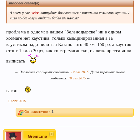
вызывает только вкус пива, независимо от того,
Как сравнивали?
nanobeer сказал(а):
↑
любит ли мужчина напитки этой марки, и даже
-По вкусу, по цвету, по запаху? Или по утренним
ощущениям?
А в чем у вас,
veter
, затруднее договорится с каким-то хозмагом купить 1
при отсутствии алкоголя.
- А может химанализ делали?
кило по безналу и отдать бабло им налом?
да мне на тот химанализ с колокольни делать охота, если
проблема в одном: в нашем "Зеленодырске" ни в одном
у меня с утра башка разламывается и гремит как
хозмаге нет каустика, только кальцинированная а за
колокол этой колокольни. Я так полагаю что ни у одного
каустиком надо пилить а Казань , это 40 км- 150 рэ, а каустик
магазинного "пойла" нет отрицательного химанализа
стоит 1 кило 30 рэ, как-то стремагански, с алиэкспресса чоли
выписать
Пиво богато антиоксидантами, которые
приходят из хмеля и солода, из которых оно
--- Последние сообщения соединены,
19 авг 2015
, Дата первоначального
состоит. Эти антиоксиданты предотвратят рак.
сообщения:
19 авг 2015
---
вагон
19 авг 2015
Оптимистично x
1
GremLine