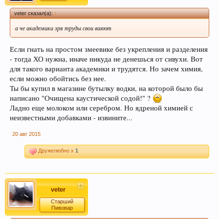
добавлять Ключевые слова. Данная функция
veter сказал(а):
↑
позволяет новичкам форума быстро находить
а че академики зря труды свои ваяют
нужную информацию по Облаку тэгов справа.
Просьба к модераторам форума, так же помочь
Если гнать на простом змеевике без укрепления и разделения
и по возможности прописать в существующих
- тогда ХО нужна, иначе никуда не денешься от сивухи. Вот
темах ключевые слова внизу страницы.
для такого варианта академики и трудятся. Но зачем химия,
Спасибо! С уважением, администрация
если можно обойтись без нее.
форума.
Ты бы купил в магазине бутылку водки, на которой было бы
написано "Очищена каустической содой!" ?
Ладно еще молоком или серебром. Но ядреной химией с
Уважаемый пользователь Гость, просьба быть
неизвестными добавками - извините...
внимательнее, и следить за своими сообщениями - все
сообщения в спец. темах (все разделы форума кроме
20 авг 2015
"флэйм, флуд, оффтопик") не соответствующие по
смыслу той теме в которой были написаны - будут
Дружелюбно x
1
удалены без предупреждения (даже если несут в себе
ценную информацию, но при этом написаны "не там где
стоило"). Форум растет - содержать его "в чистоте"
становиться сложнее, просим не усложнять труд
veter
модератора. Если Вы в растерянности по поводу поиска
Старший
нужной темы – этот момент можно уточнить в чате
Пивовар
Надеемся на понимание, с ув, администрация форума.