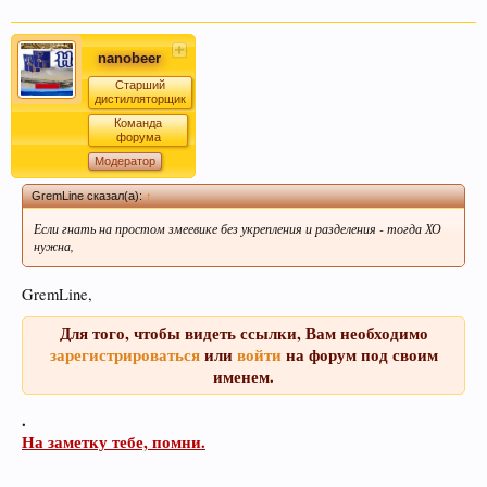
nanobeer
Старший
дистилляторщик
Команда
форума
Модератор
GremLine сказал(а):
↑
Если гнать на простом змеевике без укрепления и разделения - тогда ХО
нужна,
GremLine,
Для того, чтобы видеть ссылки, Вам необходимо
зарегистрироваться
или
войти
на форум под своим
именем.
.
На заметку тебе, помни.