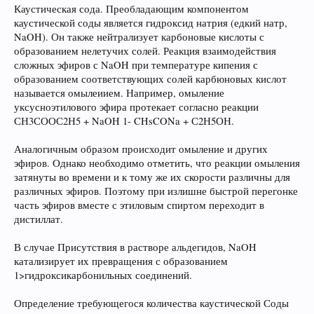
Каустическая сода. Преобладающим компонентом
каустической соды является гидроксид натрия (едкий натр,
NaOH). Он также нейтрализует карбоновые кислоты с
образованием нелетучих солей. Реакция взаимодействия
сложных эфиров с NaOH при температуре кипения с
образованием соответствующих солей карбюновых кислот
называется омылеиием. Например, омыление
уксусноэтилового эфира протекает согласно реакции
СН3СООС2Н5 + NaOH 1- CHsCONa + С2Н5ОН.
Аналогичным образом происходит омыление и других
эфиров. Однако необходимо отметить, что реакции омыления
затянуты во времени и к тому же их скорости различны для
различных эфиров. Поэтому при излишне быстрой перегонке
часть эфиров вместе с этиловым спиртом переходит в
дистиллат.
В случае Присутствия в растворе альдегидов, NaOH
катализирует их превращения с образованием
1>гидроксикарбонильных соединений.
Определение требующегося количества каустической Соды