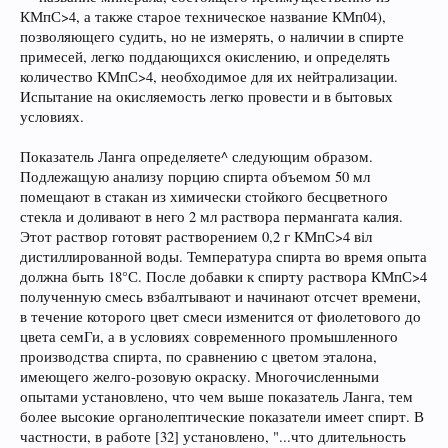
КМпС>4, а также старое техническое название КМп04),
позволяющего судить, но не измерять, о наличии в спирте
примесей, легко поддающихся окислению, и определять
количество КМпС>4, необходимое для их нейтрализации.
Испытание на окисляемость легко провести и в бытовых
условиях.
Показатель Ланга определяете^ следующим образом.
Подлежащую анализу порцию спирта объемом 50 мл
помещают в стакан из химически стойкого бесцветного
стекла и доливают в него 2 мл раствора пермангата калия.
Этот раствор готовят растворением 0,2 г КМпС>4 віл
дистиллированной воды. Температура спирта во время опыта
должна быть 18°С. После добавки к спирту раствора КМпС>4
полученную смесь взбалтывают и начинают отсчет времени,
в течение которого цвет смеси изменится от фиолетового до
цвета семГи, а в условиях современного промышленного
производства спирта, по сравнению с цветом эталона,
имеющего желго-розовую окраску. Многочисленными
опытами установлено, что чем выше показатель Ланга, тем
более высокие органолептические показатели имеет спирт. В
частности, в работе [32] установлено, "...что длительность