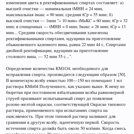
изменения цвета в ректификованных спиртах составляет: а)
высшей очистки — минимальная tMHH = 24 мин,
максимальная імакс = 90 мин; средняя tCp = 55 мин; б)
высокой очистки — 1мин "» 10 мин» tMaKC = 60 мин; tCp = 32
мин; в очищенных — tMHH = 0 мин; Імакс = 26 мин; tCp = 13
мин... Средняя скорость обесцвечивания хамелеона
ректификованными спиртами, идущими на приготовление
обыкновенного казенного вина, равна 22 мин 44 с, Спиртами
двойной ректификации, идущими на приготовление
столового вина, — 52 мин 55 с...".
Определение количества КМ1О4, необходимого для
исправления спирта, производится следующим образом [50].
В коническую колбу емкостью 100—150 мл помещают 1 мл
раствора КМп04 Полученного, как указано выше. К нему из
бюретки при постоянном взбалтывании колбы равномерной
струей приливают испытываемый спирт до появления
розово-желтой окраски, соответствующей Окраске типового
раствора, применяемого при испытаниях спирта на
окисляемость. При этом типовой раствор наливают для
сравнения в другую колбу, идентичную первой. Скорость
истечения спирта должйа быть около 50 мл/мин. Когда смесь