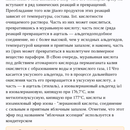
вступают в ряд химических реакций и превращений.
Преобладание того или jjtaoro продуктов этих реакций
зависит от температуры, состава. list. кислотности
очищаемого раствора. Часть из них может окислиться,
превратившись в муравьиную кислоту; часть после (ряда
реакций превращается в ацеталь — альдегидоподобное
соединение, но с более высокой, чем у исходных альдегидов,
температурой кицения и приятным запахом; и наконец, часть
из {ірих может ґіревратиться в малолетучее полимерное
вещество параформ. В сВою очередь, муравьиная кислота
под действием атомарного кислорода перманганата калия
окисляется с образованием воды и углекислого газа, і І Что
касается уксусного альдегида, то в процессе дальнейшего
окисления часть его превращается в уксусную кислоту, а
часть — в ацеталь (этилаль), а изовалериановый альдегид іа1
в изовалериановую, кипящую при 176,7°С, или
метилэтилуксусиую, кипящую при 177°С, кислоты и
изоамиловый эфир изова - "лериановой кислоты, соединение
с сильным и приятным яблочным запахом. Отметим, что этот
эфир под названием "яблочная эссенция" используется в
кондитерском