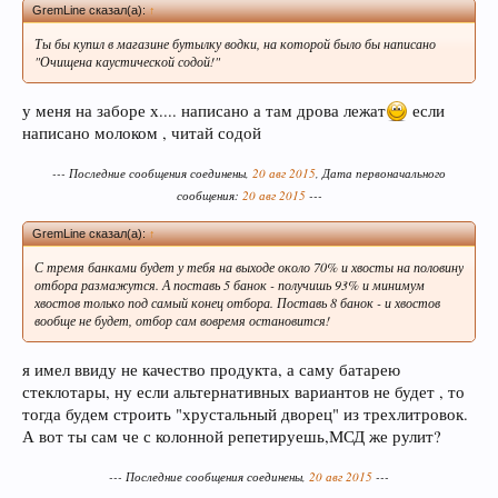
GremLine сказал(а):
↑
Ты бы купил в магазине бутылку водки, на которой было бы написано
УБЕДИТЕЛЬНАЯ ПРОСЬБА!!! Покинуть личные
"Очищена каустической содой!"
переписки, которые не актуальные для вас и не
имеют информационной ценности! СПАСИБО
у меня на заборе х.... написано а там дрова лежат
если
написано молоком , читай содой
--- Последние сообщения соединены,
20 авг 2015
, Дата первоначального
сообщения:
20 авг 2015
---
GremLine сказал(а):
↑
С тремя банками будет у тебя на выходе около 70% и хвосты на половину
отбора размажутся. А поставь 5 банок - получишь 93% и минимум
хвостов только под самый конец отбора. Поставь 8 банок - и хвостов
вообще не будет, отбор сам вовремя остановится!
Этот сайт использует файлы cookie. Продолжая
я имел ввиду не качество продукта, а саму батарею
пользоваться данным сайтом, Вы соглашаетесь
стеклотары, ну если альтернативных вариантов не будет , то
на использование нами Ваших файлов cookie.
тогда будем строить "хрустальный дворец" из трехлитровок.
Узнать больше.
А вот ты сам че с колонной репетируешь,МСД же рулит?
--- Последние сообщения соединены,
20 авг 2015
---