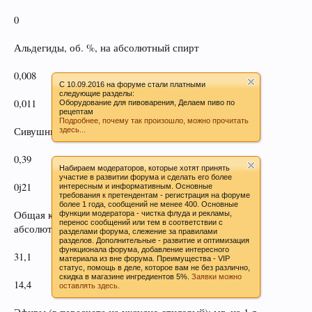
0
Альдегиды, об. %, на абсолютный спирт
0,008
C 10.09.2016 на форуме стали платными
следующие разделы:
0,011
Оборудование для пивоварения, Делаем пиво по
рецептам
Подробнее, почему так произошло, можно прочитать
Сивушные масла, масс '%, на абсолютный спирт
здесь...
0,39
Набираем модераторов, которые хотят принять
участие в развитии форума и сделать его более
0j21
интересным и информативным. Основные
требования к претендентам - регистрация на форуме
более 1 года, сообщений не менее 400. Основные
Общая кислотность (на уксусную кислоту), мг на 1 л
функции модератора - чистка флуда и рекламы,
перенос сообщений или тем в соответствии с
абсолютного спирта
разделами форума, слежение за правилами
разделов. Дополнительные - развитие и оптимизация
функционала форума, добавление интересного
31,1
материала из вне форума. Преимущества - VIP
статус, помощь в деле, которое вам не без различно,
скидка в магазине ингредиентов 5%.
Заявки можно
14,4
оставлять здесь.