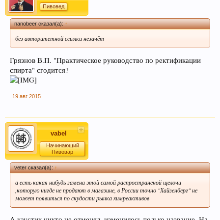
Пиво содержит витамин В, который помогает
Пивовед
нам поддерживать здоровую кожу, нужный
nanobeer сказал(а):
↑
мышечный тонус, борется с заболеваниями
сердечно-сосудистой и иммунной системы.
без авторитетной ссылки незачёт
Грязнов В.П. "Практическое руководство по ректификации
спирта" сгодится?
19 авг 2015
Кофе оказывает воздействие на
vabel
преждевременное старение человека и
Начинающий
Пивовар
способствует развитию онкозаболеваний. Пиво
же наоборот защищает ДНК.
veter сказал(а):
↑
а есть какая нибудь замена этой самой распространеной щелочи
,которую нигде не продают в магазине, в России точно "Хайзенберг" не
может появиться по скудости рынка химреактивов
А каустик никто не отменял, изменилось только название. На