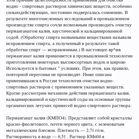
водно - спиртовых растворов химических веществ, особенно
сильнодействующих, постоянно подвергалась сомнению. В
результате многочисленных исследований в промышленном
производстве спирта сочли возможным производить очистку
перманганатом калия, каустической и кальцинированной
содой. (Обработку спирта названными веществами называли
исправлением спирта, а полученный в результате такой
обработки спирт — исправленным.) В настоящее вр^мя
перманганат калия применяется в промышленной технологии
приготовления некоторых высокосортных водок и широко
Используется в бытовых " условиях. При этом, как правило,
повторной перегонки не производят. Ниже описана
применявшаяся в России технология очистки водно-
спиртовых растворов с применением указанных веществ.
Кратко рассмотрим механизм действия перманганата калия,
кальцинированной и каустической соды на основные группы
органических летучих примесей водно-спиртового раствора.
Перманганат калия (КМПО4). Представляет собой кристаллы
красно-фиолетового, почти черного цвета, с зеленоватым
металлическим блеском. Плотность — 2,71 г/см.
Растворимость в воде — 6,51 . Раствор КМп04 в