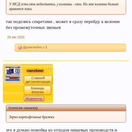
У МСД есть свои недостатки, у колонны - свои. Но мне колонна больше
нравится пока.
так поделись секретами , может я сразу перейду к колонне
без промежуточных звеньев
20 авг 2015
Дружелюбно x
1
nanobeer
Старший
дистилляторщик
Команда
форума
Модератор
GremLine сказал(а):
↑
Зерно-картофельные бражки
это я думаю помойка из отходов пищевых производств и