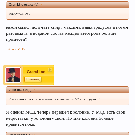
GremLine сказал(а):
↑
получишь 93%
какой смысл получать спирт максимальных градусов а потом
разбавлять, в водяной составляющей азеотропа больше
примесей?
20 авг 2015
GremLine
Пивовед
veter сказал(а):
↑
А вот ты сам че с колонной репетируешь,МСД же рулит?
Я оценил МСД, теперь перешел к колонне. У МСД есть свои
недостатки, у колонны - свои. Но мне колонна больше
нравится пока.