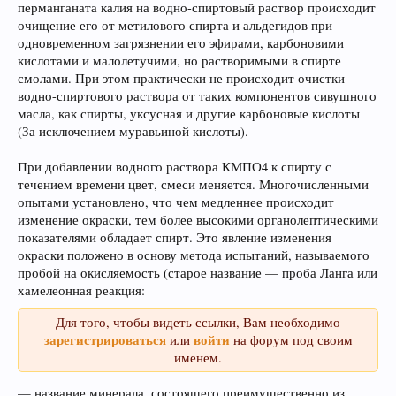
перманганата калия на водно-спиртовый раствор происходит
очищение его от метилового спирта и альдегидов при
одновременном загрязнении его эфирами, карбоновими
кислотами и малолетучими, но растворимыми в спирте
смолами. При этом практически не происходит очистки
водно-спиртового раствора от таких компонентов сивушного
масла, как спирты, уксусная и другие карбоновые кислоты
(За исключением муравьиной кислоты).
При добавлении водного раствора КМПО4 к спирту с
течением времени цвет, смеси меняется. Многочисленными
опытами установлено, что чем медленнее происходит
изменение окраски, тем более высокими органолептическими
показателями обладает спирт. Это явление изменения
окраски положено в основу метода испытаний, называемого
пробой на окисляемость (старое название — проба Ланга или
хамелеонная реакция:
Для того, чтобы видеть ссылки, Вам необходимо
зарегистрироваться
войти
или
на форум под своим
именем.
— название минерала, состоящего преимущественно из