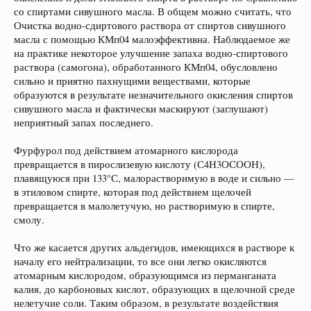
со спиртами сивушного масла. В общем можно считать, что
Очистка водно-сдиртового раствора от спиртов сивушного
масла с помощью КМп04 малоэффективна. Наблюдаемое же
на практике некоторое улучшение запаха водно-спиртового
раствора (самогона), обработанного КМп04, обусловлено
сильно и приятно пахнущими веществами, которые
образуются в результате незначительного окисления спиртов
сивушного масла и фактически маскируют (заглушают)
неприятный запах последнего.
Фурфурол под действием атомарного кислорода
превращается в пирослизевую кислоту (С4Н3ОСООН),
плавящуюся при 133°С, малорастворимую в воде и сильно —
в этиловом спирте, которая под действием щелочей
превращается в малолетучую, но растворимую в спирте,
смолу.
Что же касается других альдегидов, имеющихся в растворе к
началу его нейтрализации, то все они легко окисляются
атомарным кислородом, образующимся из перманганата
калия, до карбоновых кислот, образующих в щелочной среде
нелетучие соли. Таким образом, в результате воздействия