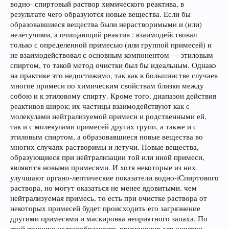
водно- спиртовый раствор химического реактива, в
результате чего образуются новые вещества. Если бы
образовавшиеся вещества были нерастворимыми и (или)
нелетучими, а очищающий реактив : взаимодействовал
только с определенной примесью (или группой примесей) и
не взаимодействовал с основным компонентом — этиловым
спиртом, то такой метод очистки был бы идеальным. Однако
на практике это недостижимо, так как в большинстве случаев
многие примеси по химическим свойствам близки между
собою и к этиловому спирту. Кроме того, диапазон действия
реактивов широк; их частицы взаимодействуют как с
молекулами нейтрализуемой примеси и родственными ей,
так и с молекулами примесей других групп, а также и с
этиловым спиртом, а образовавшиеся новые вещества во
многих случаях растворимы и летучи. Новые вещества,
образующиеся при нейтрализации той или иной примеси,
являются новыми примесями. И хотя некоторые из них
улучшают органо-лептические показатели водно-іСпиртового
раствора, но могут оказаться не менее ядовитыми. чем
нейтрализуемая примесь, то есть при очистке раствора от
некоторых примесей будет происходить его загрязнение
другими примесями и маскировка неприятного запаха. По
этой причине целесообразность применения для очистки